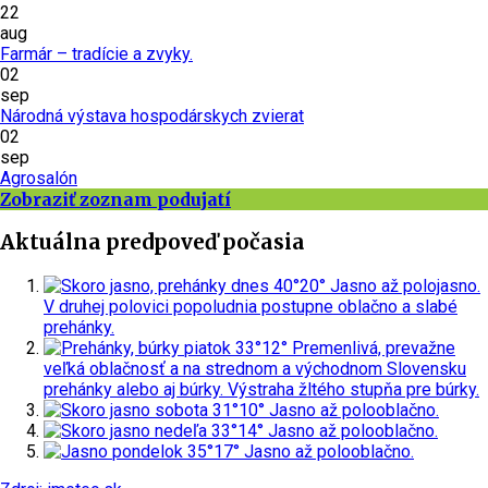
22
aug
Farmár – tradície a zvyky.
02
sep
Národná výstava hospodárskych zvierat
02
sep
Agrosalón
Zobraziť zoznam podujatí
Aktuálna predpoveď počasia
dnes
40°
20°
Jasno až polojasno.
V druhej polovici popoludnia postupne oblačno a slabé
prehánky.
piatok
33°
12°
Premenlivá, prevažne
veľká oblačnosť a na strednom a východnom Slovensku
prehánky alebo aj búrky.
Výstraha žltého stupňa pre búrky.
sobota
31°
10°
Jasno až polooblačno.
nedeľa
33°
14°
Jasno až polooblačno.
pondelok
35°
17°
Jasno až polooblačno.