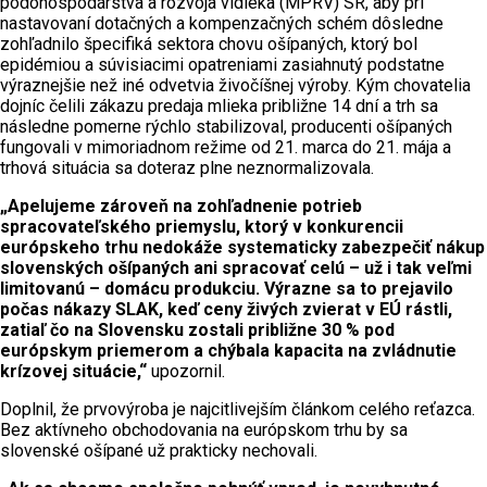
pôdohospodárstva a rozvoja vidieka (MPRV) SR, aby pri
nastavovaní dotačných a kompenzačných schém dôsledne
zohľadnilo špecifiká sektora chovu ošípaných, ktorý bol
epidémiou a súvisiacimi opatreniami zasiahnutý podstatne
výraznejšie než iné odvetvia živočíšnej výroby. Kým chovatelia
dojníc čelili zákazu predaja mlieka približne 14 dní a trh sa
následne pomerne rýchlo stabilizoval, producenti ošípaných
fungovali v mimoriadnom režime od 21. marca do 21. mája a
trhová situácia sa doteraz plne neznormalizovala.
„Apelujeme zároveň na zohľadnenie potrieb
spracovateľského priemyslu, ktorý v konkurencii
európskeho trhu nedokáže systematicky zabezpečiť nákup
slovenských ošípaných ani spracovať celú – už i tak veľmi
limitovanú – domácu produkciu. Výrazne sa to prejavilo
počas nákazy SLAK, keď ceny živých zvierat v EÚ rástli,
zatiaľ čo na Slovensku zostali približne 30 % pod
európskym priemerom a chýbala kapacita na zvládnutie
krízovej situácie,“
upozornil.
Doplnil, že prvovýroba je najcitlivejším článkom celého reťazca.
Bez aktívneho obchodovania na európskom trhu by sa
slovenské ošípané už prakticky nechovali.