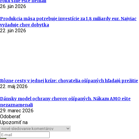
roku sme ešte nemali
26. jún 2026
Produkcia mäsa potrebuje investície za 1,8 miliardy eur. Najviac
vyžaduje chov dobytka
22. jún 2026
Rôzne cesty v jednej kríze: chovatelia ošípaných hľadajú prežitie
22. máj 2026
Dánsky model ochrany chovov ošípaných. Nákazu AMO ešte
nezaznamenali
29. marec 2026
Odoberať
Upozorniť na