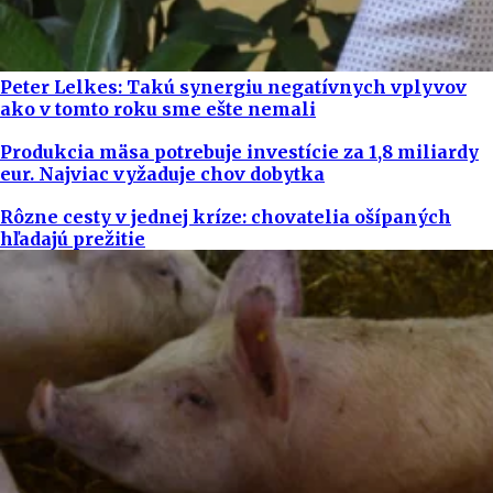
Peter Lelkes: Takú synergiu negatívnych vplyvov
ako v tomto roku sme ešte nemali
Produkcia mäsa potrebuje investície za 1,8 miliardy
eur. Najviac vyžaduje chov dobytka
Rôzne cesty v jednej kríze: chovatelia ošípaných
hľadajú prežitie