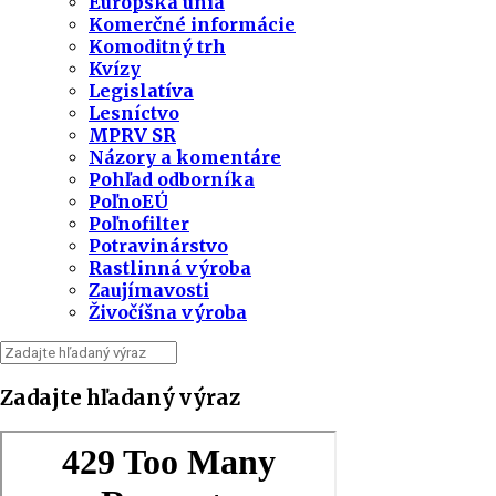
Európska únia
Komerčné informácie
Komoditný trh
Kvízy
Legislatíva
Lesníctvo
MPRV SR
Názory a komentáre
Pohľad odborníka
PoľnoEÚ
Poľnofilter
Potravinárstvo
Rastlinná výroba
Zaujímavosti
Živočíšna výroba
Zadajte hľadaný výraz