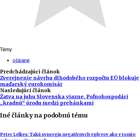
Témy:
ošípané
Predchádzajúci článok
Zverejnenie návrhu dlhodobého rozpočtu EÚ blokuje
maďarský eurokomisár
Nasledujúci článok
Žatva na juhu Slovenska viazne. Poľnohospodári
„kradnú“ úrodu medzi prehánkami
Iné články na podobnú tému
Peter Lelkes: Takú synergiu negatívnych vplyvov ako v tomto