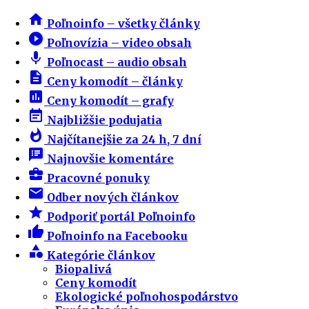
home
Poľnoinfo – všetky články
play_circle_filled
Poľnovízia – video obsah
mic
Poľnocast – audio obsah
description
Ceny komodít – články
insert_chart
Ceny komodít – grafy
event_note
Najbližšie podujatia
whatshot
Najčítanejšie za 24 h, 7 dní
speaker_notes
Najnovšie komentáre
business_center
Pracovné ponuky
email
Odber nových článkov
star
Podporiť portál Poľnoinfo
thumb_up
Poľnoinfo na Facebooku
category
Kategórie článkov
Biopalivá
Ceny komodít
Ekologické poľnohospodárstvo