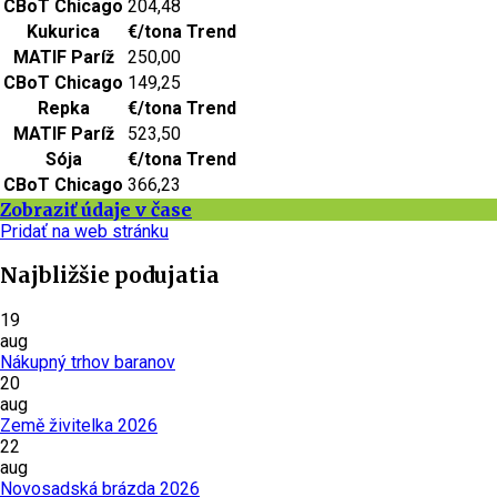
CBoT Chicago
204,48
Kukurica
€/tona
Trend
MATIF Paríž
250,00
CBoT Chicago
149,25
Repka
€/tona
Trend
MATIF Paríž
523,50
Sója
€/tona
Trend
CBoT Chicago
366,23
Zobraziť údaje v čase
Pridať na web stránku
Najbližšie podujatia
19
aug
Nákupný trhov baranov
20
aug
Země živitelka 2026
22
aug
Novosadská brázda 2026