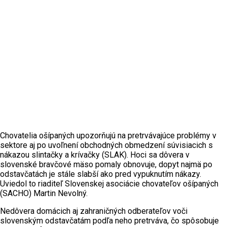
Chovatelia ošípaných upozorňujú na pretrvávajúce problémy v
sektore aj po uvoľnení obchodných obmedzení súvisiacich s
nákazou slintačky a krívačky (SLAK). Hoci sa dôvera v
slovenské bravčové mäso pomaly obnovuje, dopyt najmä po
odstavčatách je stále slabší ako pred vypuknutím nákazy.
Uviedol to riaditeľ Slovenskej asociácie chovateľov ošípaných
(SACHO) Martin Nevolný.
Nedôvera domácich aj zahraničných odberateľov voči
slovenským odstavčatám podľa neho pretrváva, čo spôsobuje