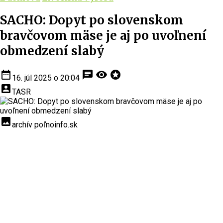
SACHO: Dopyt po slovenskom
bravčovom mäse je aj po uvoľnení
obmedzení slabý
date_range
chat
visibility
stars
16. júl 2025 o 20:04
account_box
TASR
insert_photo
archív poľnoinfo.sk