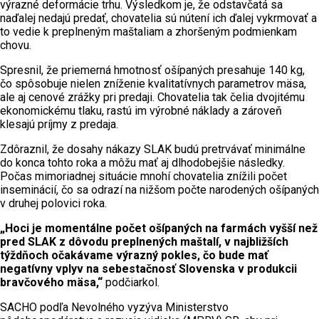
výrazné deformácie trhu. Výsledkom je, že odstavčatá sa
naďalej nedajú predať, chovatelia sú nútení ich ďalej vykrmovať a
to vedie k preplneným maštaliam a zhoršeným podmienkam
chovu.
Spresnil, že priemerná hmotnosť ošípaných presahuje 140 kg,
čo spôsobuje nielen zníženie kvalitatívnych parametrov mäsa,
ale aj cenové zrážky pri predaji. Chovatelia tak čelia dvojitému
ekonomickému tlaku, rastú im výrobné náklady a zároveň
klesajú príjmy z predaja.
Zdôraznil, že dosahy nákazy SLAK budú pretrvávať minimálne
do konca tohto roka a môžu mať aj dlhodobejšie následky.
Počas mimoriadnej situácie mnohí chovatelia znížili počet
inseminácií, čo sa odrazí na nižšom počte narodených ošípaných
v druhej polovici roka.
„Hoci je momentálne počet ošípaných na farmách vyšší než
pred SLAK z dôvodu preplnených maštalí, v najbližších
týždňoch očakávame výrazný pokles, čo bude mať
negatívny vplyv na sebestačnosť Slovenska v produkcii
bravčového mäsa,“
podčiarkol.
SACHO podľa Nevolného vyzýva Ministerstvo