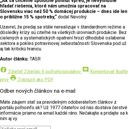
„Ak sa chceme spoločne pohnúť vpred, je nevyhnutné
hľadať riešenia, ktoré nám umožnia spracovať na
Slovensku viac než 50 % domácej produkcie – dnes ide len
o približne 15 % spotreby,“
dodal Nevolný.
Uzavrel, že predaj sa stále nerealizuje v štandardnom režime a
dôsledky krízy sú citeľné na všetkých úrovniach produkcie. Bez
cielených a systematických opatrení hrozí dlhodobé oslabenie
sektora a pokles potravinovej sebestačnosti Slovenska pod už
aj tak kritickú hranicu.
Autor článku:
TASR
facebook
comment
Zdieľať
Zdieľalo 6 poľnohospodárov
Komentovať
Buďte
print
prvý
Zobraziť ako PDF
Odber nových článkov na e-mail
Máte záujem stať sa pravidelným odoberateľom článkov z
portálu poľnoinfo.sk? Už 1977 čitateľov od nás dostáva čerstvé
informácie priamo na email každé ráno. Nečakajte a pridajte sa k
nim aj vy.