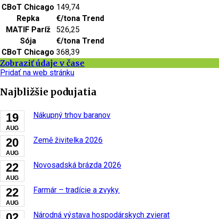
CBoT Chicago
149,74
Repka
€/tona
Trend
MATIF Paríž
526,25
Sója
€/tona
Trend
CBoT Chicago
368,39
Zobraziť údaje v čase
Pridať na web stránku
Najbližšie podujatia
Nákupný trhov baranov
19
AUG
Země živitelka 2026
20
AUG
Novosadská brázda 2026
22
AUG
Farmár – tradície a zvyky.
22
AUG
Národná výstava hospodárskych zvierat
02