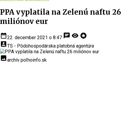
PPA vyplatila na Zelenú naftu 26
miliónov eur
date_range
chat
visibility
stars
22. december 2021 o 8:47
account_box
TS - Pôdohospodárska platobná agentúra
insert_photo
archív poľnoinfo.sk