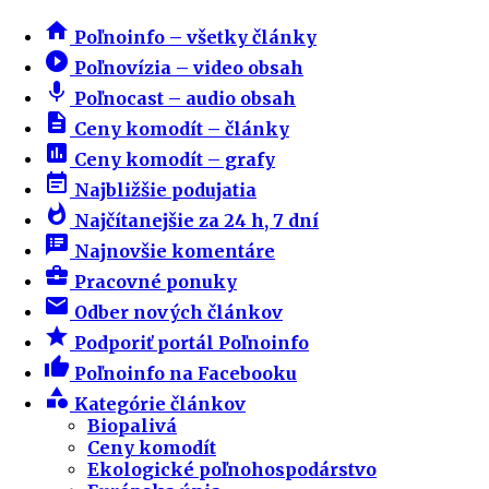
home
Poľnoinfo – všetky články
play_circle_filled
Poľnovízia – video obsah
mic
Poľnocast – audio obsah
description
Ceny komodít – články
insert_chart
Ceny komodít – grafy
event_note
Najbližšie podujatia
whatshot
Najčítanejšie za 24 h, 7 dní
speaker_notes
Najnovšie komentáre
business_center
Pracovné ponuky
email
Odber nových článkov
star
Podporiť portál Poľnoinfo
thumb_up
Poľnoinfo na Facebooku
category
Kategórie článkov
Biopalivá
Ceny komodít
Ekologické poľnohospodárstvo