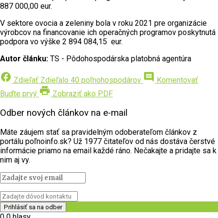
887 000,00 eur.
V sektore ovocia a zeleniny bola v roku 2021 pre organizácie
výrobcov na financovanie ich operačných programov poskytnutá
podpora vo výške 2 894 084,15 eur.
Autor článku:
TS - Pôdohospodárska platobná agentúra
facebook
comment
Zdieľať
Zdieľalo 40 poľnohospodárov
Komentovať
print
Buďte prvý
Zobraziť ako PDF
Odber nových článkov na e-mail
Máte záujem stať sa pravidelným odoberateľom článkov z
portálu poľnoinfo.sk? Už 1977 čitateľov od nás dostáva čerstvé
informácie priamo na email každé ráno. Nečakajte a pridajte sa k
nim aj vy.
0
0
hlasy