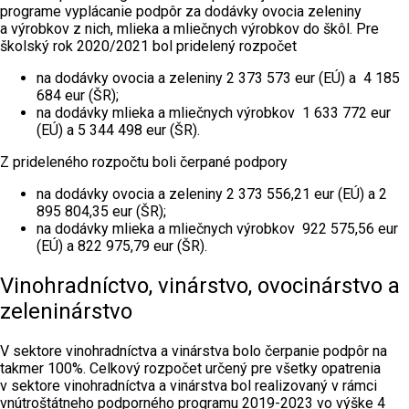
programe vyplácanie podpôr za dodávky ovocia zeleniny
a výrobkov z nich, mlieka a mliečnych výrobkov do škôl. Pre
školský rok 2020/2021 bol pridelený rozpočet
na dodávky ovocia a zeleniny 2 373 573 eur (EÚ) a 4 185
684 eur (ŠR);
na dodávky mlieka a mliečnych výrobkov 1 633 772 eur
(EÚ) a 5 344 498 eur (ŠR).
Z prideleného rozpočtu boli čerpané podpory
na dodávky ovocia a zeleniny 2 373 556,21 eur (EÚ) a 2
895 804,35 eur (ŠR);
na dodávky mlieka a mliečnych výrobkov 922 575,56 eur
(EÚ) a 822 975,79 eur (ŠR).
Vinohradníctvo, vinárstvo, ovocinárstvo a
zeleninárstvo
V sektore vinohradníctva a vinárstva bolo čerpanie podpôr na
takmer 100%. Celkový rozpočet určený pre všetky opatrenia
v sektore vinohradníctva a vinárstva bol realizovaný v rámci
vnútroštátneho podporného programu 2019-2023 vo výške 4