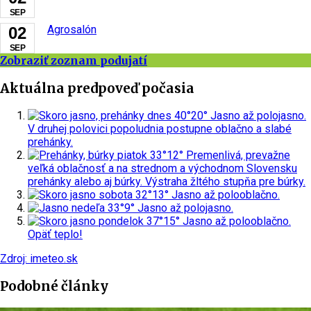
SEP
Agrosalón
02
SEP
Zobraziť zoznam podujatí
Aktuálna predpoveď počasia
dnes
40°
20°
Jasno až polojasno.
V druhej polovici popoludnia postupne oblačno a slabé
prehánky.
piatok
33°
12°
Premenlivá, prevažne
veľká oblačnosť a na strednom a východnom Slovensku
prehánky alebo aj búrky.
Výstraha žltého stupňa pre búrky.
sobota
32°
13°
Jasno až polooblačno.
nedeľa
33°
9°
Jasno až polojasno.
pondelok
37°
15°
Jasno až polooblačno.
Opäť teplo!
Zdroj: imeteo.sk
Podobné články