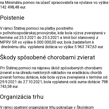
na Minimálnu pomoc na účasť spracovateľa na výstave vo výške
142 498,48 eur.
Poistenie
V rámci Štátnej pomoci na platby poistného
v poľnohospodárskej prvovýrobe, kde bola výzva zverejnená v
termíne od 25.3.2021 do 25.5.2021 a limit bol stanovený z
MPRV SR vo výške 6 000 000,00 eur, bola žiadateľom k
dnešnému dňu vyplatená dotácia vo výške 5 963 747,63 eur.
Škody spôsobené chorobami zvierat
Pri Štátnej pomoci na nápravu škôd spôsobených chorobami
zvierat a na úhradu niektorých nákladov na eradikáciu chorôb
zvierat formou dotácie, kde bola výzva zverejnená v termíne od
29.9.2021 do 27.10.2021, bola vyplatená celá suma dotácie 798
743,58 eur.
Organizácia trhu
V rámci opatrení organizácie trhu pokračuje v Školskom