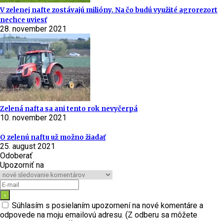
V zelenej nafte zostávajú milióny. Na čo budú využité agrorezort
nechce uviesť
28. november 2021
Zelená nafta sa ani tento rok nevyčerpá
10. november 2021
O zelenú naftu už možno žiadať
25. august 2021
Odoberať
Upozorniť na
Súhlasím s posielaním upozornení na nové komentáre a
odpovede na moju emailovú adresu. (Z odberu sa môžete