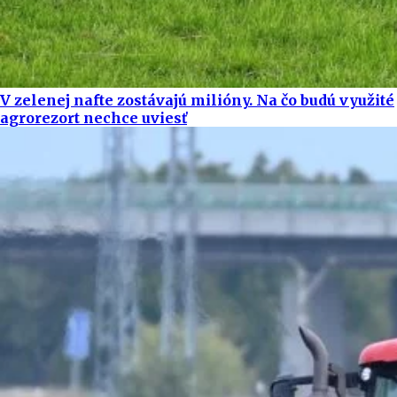
V zelenej nafte zostávajú milióny. Na čo budú využité
agrorezort nechce uviesť