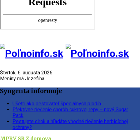
Štvrtok, 6. augusta 2026
Meniny má Jozefína
Syngenta informuje
Ušetri ako pestovateľ špeciálnych plodín
Efektívne riešenie chorôb cukrovej repy – nový Sugar
Pack
Pestujete cirok a hľadáte vhodné riešenie herbicídnej
ochrany?
MPRV SR
Z domova