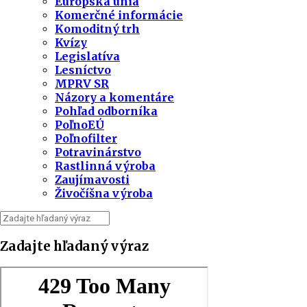
Európska únia
Komerčné informácie
Komoditný trh
Kvízy
Legislatíva
Lesníctvo
MPRV SR
Názory a komentáre
Pohľad odborníka
PoľnoEÚ
Poľnofilter
Potravinárstvo
Rastlinná výroba
Zaujímavosti
Živočíšna výroba
Zadajte hľadaný výraz