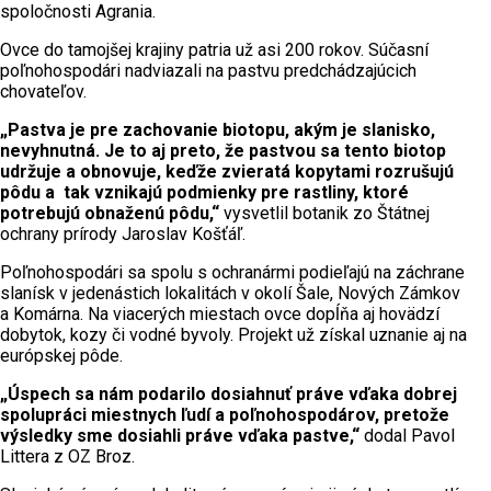
spoločnosti Agrania.
Ovce do tamojšej krajiny patria už asi 200 rokov. Súčasní
poľnohospodári nadviazali na pastvu predchádzajúcich
chovateľov.
„Pastva je pre zachovanie biotopu, akým je slanisko,
nevyhnutná. Je to aj preto, že pastvou sa tento biotop
udržuje a obnovuje, keďže zvieratá kopytami rozrušujú
pôdu a tak vznikajú podmienky pre rastliny, ktoré
potrebujú obnaženú pôdu,“
vysvetlil botanik zo Štátnej
ochrany prírody Jaroslav Košťáľ.
Poľnohospodári sa spolu s ochranármi podieľajú na záchrane
slanísk v jedenástich lokalitách v okolí Šale, Nových Zámkov
a Komárna. Na viacerých miestach ovce dopĺňa aj hovädzí
dobytok, kozy či vodné byvoly. Projekt už získal uznanie aj na
európskej pôde.
„Úspech sa nám podarilo dosiahnuť práve vďaka dobrej
spolupráci miestnych ľudí a poľnohospodárov, pretože
výsledky sme dosiahli práve vďaka pastve,“
dodal Pavol
Littera z OZ Broz.