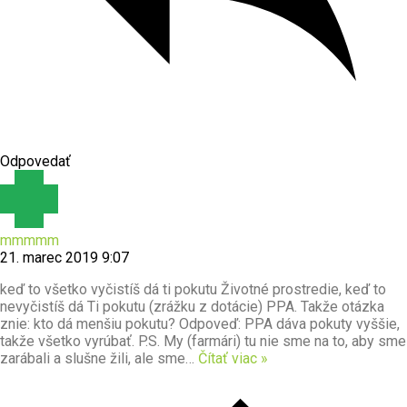
Odpovedať
mmmmm
21. marec 2019 9:07
keď to všetko vyčistíš dá ti pokutu Životné prostredie, keď to
nevyčistíš dá Ti pokutu (zrážku z dotácie) PPA. Takže otázka
znie: kto dá menšiu pokutu? Odpoveď: PPA dáva pokuty vyššie,
takže všetko vyrúbať. P.S. My (farmári) tu nie sme na to, aby sme
zarábali a slušne žili, ale sme
…
Čítať viac »