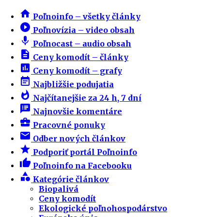
home
Poľnoinfo – všetky články
play_circle_filled
Poľnovízia – video obsah
mic
Poľnocast – audio obsah
description
Ceny komodít – články
insert_chart
Ceny komodít – grafy
event_note
Najbližšie podujatia
whatshot
Najčítanejšie za 24 h, 7 dní
speaker_notes
Najnovšie komentáre
business_center
Pracovné ponuky
email
Odber nových článkov
star
Podporiť portál Poľnoinfo
thumb_up
Poľnoinfo na Facebooku
category
Kategórie článkov
Biopalivá
Ceny komodít
Ekologické poľnohospodárstvo