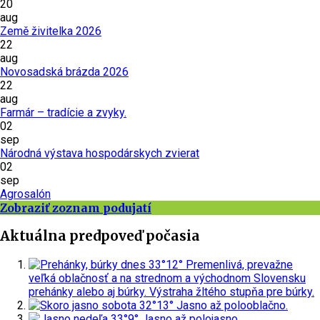
20
aug
Země živitelka 2026
22
aug
Novosadská brázda 2026
22
aug
Farmár – tradície a zvyky.
02
sep
Národná výstava hospodárskych zvierat
02
sep
Agrosalón
Zobraziť zoznam podujatí
Aktuálna predpoveď počasia
dnes
33°
12°
Premenlivá, prevažne
veľká oblačnosť a na strednom a východnom Slovensku
prehánky alebo aj búrky.
Výstraha žltého stupňa pre búrky.
sobota
32°
13°
Jasno až polooblačno.
nedeľa
33°
9°
Jasno až polojasno.