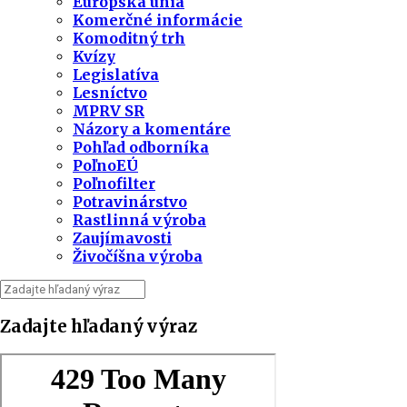
Európska únia
Komerčné informácie
Komoditný trh
Kvízy
Legislatíva
Lesníctvo
MPRV SR
Názory a komentáre
Pohľad odborníka
PoľnoEÚ
Poľnofilter
Potravinárstvo
Rastlinná výroba
Zaujímavosti
Živočíšna výroba
Zadajte hľadaný výraz