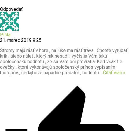
Odpovedať
Pišta
21. marec 2019 9:25
Stromy majú rásť v hore , na lúke ma rásť tráva . Chcete vyrúbať
krík , alebo nálet , ktorý nik nesadil, vyčíslia Vám takú
spoločenskú hodnotu , že sa Vám oči prevrátia. Keď však tie
ovečky , ktoré vykonávajú spoločenský prínos vypísaním
biotopov , nedajbože napadne predátor , hodnotu
…
Čítať viac »