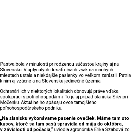
Pastva bola v minulosti prirodzenou súčasťou krajiny aj na
Slovensku. V uplynulých desaťročiach však na mnohých
miestach ustala a niekdajšie pasienky vo veľkom zarástli. Patria
k nim aj vzácne a na Slovensku jedinečné územia.
Ochranári ich v niektorých lokalitách obnovujú práve vďaka
spolupráci s poľnohospodármi. To je aj prípad slaniska Siky pri
Močenku. Aktuálne ho spásajú ovce tamojšieho
poľnohospodárskeho podniku.
„Na slanisku vykonávame pasenie ovečiek. Máme tam sto
kusov, ktoré sa tam pasú spravidla od mája do októbra,
v závislosti od počasia,“
uviedla agronómka Erika Szabová zo