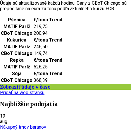
Údaje sú aktualizované každú hodinu. Ceny z CBoT Chicago sú
prepočítané na eurá za tonu podľa aktuálneho kurzu ECB.
Pšenica
€/tona
Trend
MATIF Paríž
219,75
CBoT Chicago
200,94
Kukurica
€/tona
Trend
MATIF Paríž
246,50
CBoT Chicago
149,74
Repka
€/tona
Trend
MATIF Paríž
526,25
Sója
€/tona
Trend
CBoT Chicago
368,39
Zobraziť údaje v čase
Pridať na web stránku
Najbližšie podujatia
19
aug
Nákupný trhov baranov