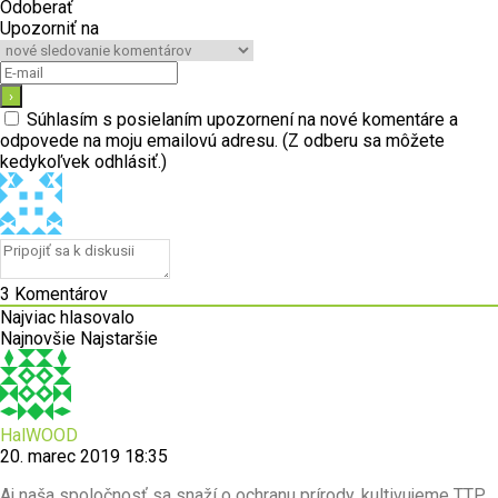
Odoberať
Upozorniť na
Súhlasím s posielaním upozornení na nové komentáre a
odpovede na moju emailovú adresu. (Z odberu sa môžete
kedykoľvek odhlásiť.)
3
Komentárov
Najviac hlasovalo
Najnovšie
Najstaršie
HalWOOD
20. marec 2019 18:35
Aj naša spoločnosť sa snaží o ochranu prírody, kultivujeme TTP,