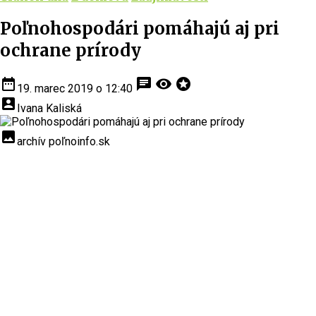
Poľnohospodári pomáhajú aj pri
ochrane prírody
date_range
chat
visibility
stars
19. marec 2019 o 12:40
account_box
Ivana Kaliská
insert_photo
archív poľnoinfo.sk