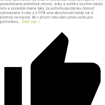
ponechávame jednotlivé stromy , kríky a solitéry kosíme medzi
nimi a výsledok mame taký, že poľnohospodársku činnosť
vykonávame 4 roky a z PPA sme absolvovali každý rok 4
kontroly na mieste. Ak v prvom roku nám uznali cestu pre
poľovníkov,
…
Čítať viac »