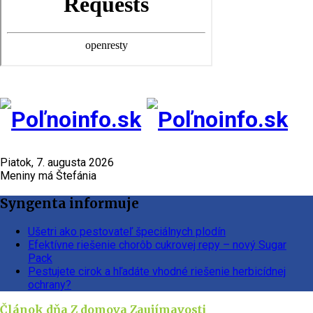
Piatok, 7. augusta 2026
Meniny má Štefánia
Syngenta informuje
Ušetri ako pestovateľ špeciálnych plodín
Efektívne riešenie chorôb cukrovej repy – nový Sugar
Pack
Pestujete cirok a hľadáte vhodné riešenie herbicídnej
ochrany?
Článok dňa
Z domova
Zaujímavosti