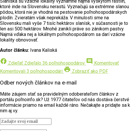
Slaniská sú vzácne lokality významné najmä výskytom rastlín,
ktoré inde na Slovensku nerastú. Vyznačujú sa extrémne slanou
pôdou, ktorá nie je vhodná na pestovanie poľnohospodárskych
plodín. Zvieratám však neprekáža. V minulosti sme na
Slovensku mali vyše 7 tisíc hektárov slanísk, v súčasnosti je to
len asi 500 hektárov. Mnohé zanikli práve so zánikom pastvy.
Najmä vďaka nej a lokálnym poľnohospodárom sa darí vzácne
lokality obnovovať.
Autor článku:
Ivana Kaliská
facebook
comment
Zdieľať
Zdieľalo 36 poľnohospodárov
Komentovať
print
Komentovali 3 poľnohospodári
Zobraziť ako PDF
Odber nových článkov na e-mail
Máte záujem stať sa pravidelným odoberateľom článkov z
portálu poľnoinfo.sk? Už 1977 čitateľov od nás dostáva čerstvé
informácie priamo na email každé ráno. Nečakajte a pridajte sa k
nim aj vy.