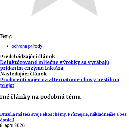
Témy:
ochrana prírody
Predchádzajúci článok
Delaktózované mliečne výrobky sa vyrábajú
pridaním enzýmu laktáza
Nasledujúci článok
Producenti vajec na alternatívne chovy nestihnú
prejsť
Iné články na podobnú tému
Brazília má tiež svoje ekoschémy. Prísnejšie, nákladnejšie a bez
dotácií
8. apríl 2026