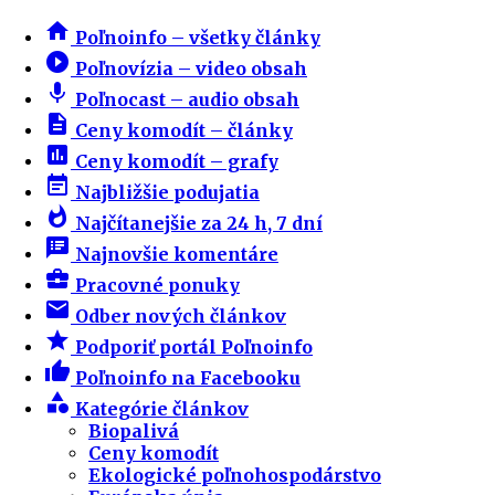
home
Poľnoinfo – všetky články
play_circle_filled
Poľnovízia – video obsah
mic
Poľnocast – audio obsah
description
Ceny komodít – články
insert_chart
Ceny komodít – grafy
event_note
Najbližšie podujatia
whatshot
Najčítanejšie za 24 h, 7 dní
speaker_notes
Najnovšie komentáre
business_center
Pracovné ponuky
email
Odber nových článkov
star
Podporiť portál Poľnoinfo
thumb_up
Poľnoinfo na Facebooku
category
Kategórie článkov
Biopalivá
Ceny komodít
Ekologické poľnohospodárstvo