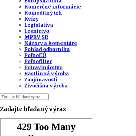
Európska únia
Komerčné informácie
Komoditný trh
Kvízy
Legislatíva
Lesníctvo
MPRV SR
Názory a komentáre
Pohľad odborníka
PoľnoEÚ
Poľnofilter
Potravinárstvo
Rastlinná výroba
Zaujímavosti
Živočíšna výroba
Zadajte hľadaný výraz