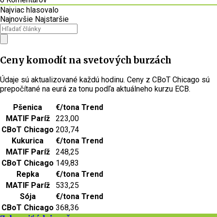
Najviac hlasovalo
Najnovšie
Najstaršie
Ceny komodít na svetových burzách
Údaje sú aktualizované každú hodinu. Ceny z CBoT Chicago sú
prepočítané na eurá za tonu podľa aktuálneho kurzu ECB.
Pšenica
€/tona
Trend
MATIF Paríž
223,00
CBoT Chicago
203,74
Kukurica
€/tona
Trend
MATIF Paríž
248,25
CBoT Chicago
149,83
Repka
€/tona
Trend
MATIF Paríž
533,25
Sója
€/tona
Trend
CBoT Chicago
368,36