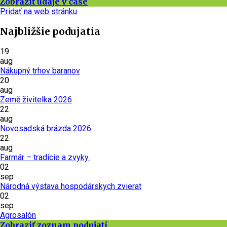
Zobraziť údaje v čase
Pridať na web stránku
Najbližšie podujatia
19
aug
Nákupný trhov baranov
20
aug
Země živitelka 2026
22
aug
Novosadská brázda 2026
22
aug
Farmár – tradície a zvyky.
02
sep
Národná výstava hospodárskych zvierat
02
sep
Agrosalón
Zobraziť zoznam podujatí