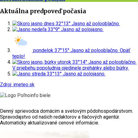
Aktuálna predpoveď počasia
dnes
32°
13°
Jasno až polooblačno.
nedeľa
33°
9°
Jasno až polojasno.
pondelok
37°
15°
Jasno až polooblačno. Opäť
teplo!
utorok
33°
14°
Jasno až polooblačno.
V priebehu popoludnia ojedinele prehánky alebo búrky.
streda
33°
13°
Jasno až polojasno.
Zdroj: imeteo.sk
Denný sprievodca domácim a svetovým pôdohospodárstvom.
Spravodajstvo od našich redaktorov a tlačových agentúr.
Automaticky aktualizované cenové informácie.