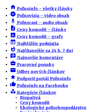
home
Poľnoinfo – všetky články
play_circle_filled
Poľnovízia – video obsah
mic
Poľnocast – audio obsah
description
Ceny komodít – články
insert_chart
Ceny komodít – grafy
event_note
Najbližšie podujatia
whatshot
Najčítanejšie za 24 h, 7 dní
speaker_notes
Najnovšie komentáre
business_center
Pracovné ponuky
email
Odber nových článkov
star
Podporiť portál Poľnoinfo
thumb_up
Poľnoinfo na Facebooku
category
Kategórie článkov
Biopalivá
Ceny komodít
Ekologické poľnohospodárstvo