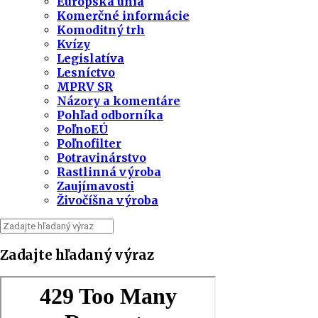
Európska únia
Komerčné informácie
Komoditný trh
Kvízy
Legislatíva
Lesníctvo
MPRV SR
Názory a komentáre
Pohľad odborníka
PoľnoEÚ
Poľnofilter
Potravinárstvo
Rastlinná výroba
Zaujímavosti
Živočíšna výroba
Zadajte hľadaný výraz