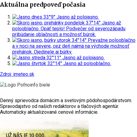
Aktuálna predpoveď počasia
dnes
33°
9°
Jasno až polojasno.
pondelok
37°
14°
Jasno až
polooblačno. Opäť teplo! Podvečer od severozápadu
pribúdanie oblačnosti a možnosť búrok.
utorok
34°
14°
Prevažne polooblačno
a v noci na severe, cez deň najmä na východe možnosť
prehánok. Ojedinele aj búrky.
streda
32°
11°
Jasno až polojasno.
štvrtok
32°
14°
Jasno až polooblačno.
Zdroj: imeteo.sk
Denný sprievodca domácim a svetovým pôdohospodárstvom.
Spravodajstvo od našich redaktorov a tlačových agentúr.
Automaticky aktualizované cenové informácie.