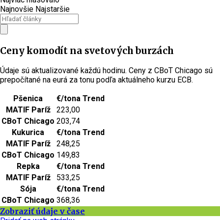
Najnovšie
Najstaršie
Ceny komodít na svetových burzách
Údaje sú aktualizované každú hodinu. Ceny z CBoT Chicago sú
prepočítané na eurá za tonu podľa aktuálneho kurzu ECB.
Pšenica
€/tona
Trend
MATIF Paríž
223,00
CBoT Chicago
203,74
Kukurica
€/tona
Trend
MATIF Paríž
248,25
CBoT Chicago
149,83
Repka
€/tona
Trend
MATIF Paríž
533,25
Sója
€/tona
Trend
CBoT Chicago
368,36
Zobraziť údaje v čase