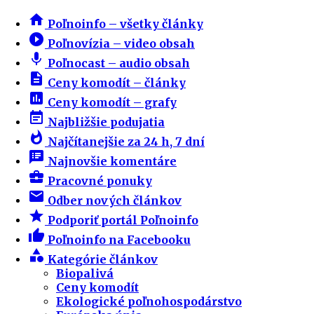
home
Poľnoinfo – všetky články
play_circle_filled
Poľnovízia – video obsah
mic
Poľnocast – audio obsah
description
Ceny komodít – články
insert_chart
Ceny komodít – grafy
event_note
Najbližšie podujatia
whatshot
Najčítanejšie za 24 h, 7 dní
speaker_notes
Najnovšie komentáre
business_center
Pracovné ponuky
email
Odber nových článkov
star
Podporiť portál Poľnoinfo
thumb_up
Poľnoinfo na Facebooku
category
Kategórie článkov
Biopalivá
Ceny komodít
Ekologické poľnohospodárstvo