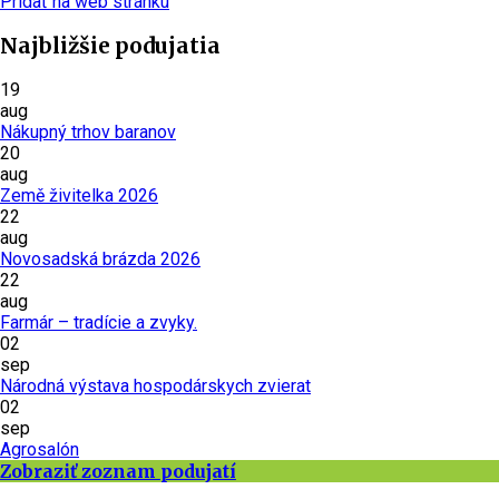
Pridať na web stránku
Najbližšie podujatia
19
aug
Nákupný trhov baranov
20
aug
Země živitelka 2026
22
aug
Novosadská brázda 2026
22
aug
Farmár – tradície a zvyky.
02
sep
Národná výstava hospodárskych zvierat
02
sep
Agrosalón
Zobraziť zoznam podujatí