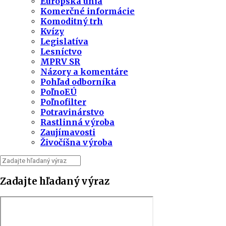
Európska únia
Komerčné informácie
Komoditný trh
Kvízy
Legislatíva
Lesníctvo
MPRV SR
Názory a komentáre
Pohľad odborníka
PoľnoEÚ
Poľnofilter
Potravinárstvo
Rastlinná výroba
Zaujímavosti
Živočíšna výroba
Zadajte hľadaný výraz