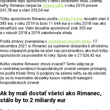
vyplatené tejto spoločnosti v rámci dotačného titulu Zelenej
nafty. Rimanec čerpal na
Zelenú naftu
v roku 2019 presne
341,78 eur a vlani 355,54 eur.
Tržby spoločnosti Rimanec podľa
portálu Finstat
dosiahli vlani 3
383 eur, v roku 2019 to bolo 11 644 eur a v roku 2018 viac ako
desaťtisíc eur. Vlani dosiahla spoločnosť zisk 305 eur
a v rokoch 2018 a 2019 zaknihovala stratu.
Podľa zmluvy zverejnenej v
centrálnom registri zmlúv
17.
decembra 2021 si Rimanec za vyplnenie dotazníka k africkému
moru ošípaných pripíše na účet viac prostriedkov, ako boli tržby
spoločnosti za posledné tri roky. Spolu ide o 27 026,42 eur.
Koľko vlastne Rimavec chová zvierat? Tento údaj nie je
v centrálnej evidencii hospodárskych zvierat verejne prístupný,
no podľa tržieb firmy či podpory na zelenú naftu sa dá odvodiť,
že sú to maximálne desiatky kusov všetkých kategórií
hospodárskych zvierat.
Ak by mali dostať všetci ako Rimanec,
stálo by to 2 miliardy eur