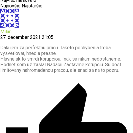
Najviac hlasovalo
Najnovšie
Najstaršie
Milan
27. december 2021 21:05
Dakujem za perfektnu pracu. Taketo pochybenia treba
vysvetlovat, hned a presne.
Hlavne ak to smrdi korupciou. Inak sa nikam nedostaneme.
Podnet som uz zaslal Nadacii Zastavme korupciu. Su dost
limitovany nahromadenou pracou, ale snad sa na to pozru.