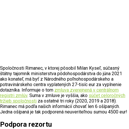
Spoločnosti Rimanec, v ktorej pôsobil Milan Kyseľ, súčasný
štátny tajomník ministerstva pôdohospodárstva do júna 2021
ako konateľ, má byť z Národného poľnohospodárskeho a
potravinárskeho centra vyplatených 27-tisíc eur za vyplnenie
dotazníka. Informuje o tom
zmluva zverejnená v centrálnom
registri zmlúv
. Suma v zmluve je vyššia, ako
súčet celoročných
tržieb spoločnosti
za ostatné tri roky (2020, 2019 a 2018).
Rimanec má podľa našich informácií chovať len 6 ošípaných.
Jedna ošípaná je tak podporená neuveriteľnou sumou 4500 eur!
Podpora rezortu