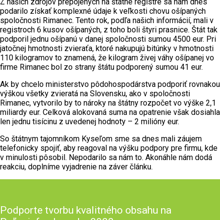
Z našich zdrojov prepojených na štátne registre sa nám dnes
podarilo získať komplexné údaje k veľkosti chovu ošípaných
spoločnosti Rimanec. Tento rok, podľa našich informácií, mali v
registroch 6 kusov ošípaných, z toho boli štyri prasnice. Štát tak
podporil jednu ošípanú v danej spoločnosti sumou 4500 eur. Pri
jatočnej hmotnosti zvieraťa, ktoré nakupujú bitúnky v hmotnosti
110 kilogramov to znamená, že kilogram živej váhy ošípanej vo
firme Rimanec bol zo strany štátu podporený sumou 41 eur.
Ak by chcelo ministerstvo pôdohospodárstva podporiť rovnakou
výškou všetky zvieratá na Slovensku, ako v spoločnosti
Rimanec, vytvorilo by to nároky na štátny rozpočet vo výške 2,1
miliardy eur. Celková alokovaná suma na opatrenie však dosiahla
len jednu tisícinu z uvedenej hodnoty – 2 milióny eur.
So štátnym tajomníkom Kyseľom sme sa dnes mali záujem
telefonicky spojiť, aby reagoval na výšku podpory pre firmu, kde
v minulosti pôsobil. Nepodarilo sa nám to. Akonáhle nám dodá
reakciu, doplníme vyjadrenie na záver článku.
Podporte tvorbu kvalitného obsahu na