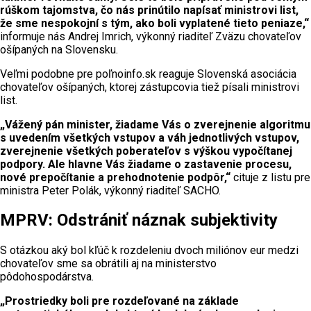
rúškom tajomstva, čo nás prinútilo napísať ministrovi list,
že sme nespokojní s tým, ako boli vyplatené tieto peniaze,“
informuje nás Andrej Imrich, výkonný riaditeľ Zväzu chovateľov
ošípaných na Slovensku.
Veľmi podobne pre poľnoinfo.sk reaguje Slovenská asociácia
chovateľov ošípaných, ktorej zástupcovia tiež písali ministrovi
list.
„
Vážený pán minister, žiadame Vás o zverejnenie algoritmu
s uvedením všetkých vstupov a váh jednotlivých vstupov,
zverejnenie všetkých poberateľov s výškou vypočítanej
podpory. Ale hlavne Vás žiadame o zastavenie procesu,
nové prepočítanie a prehodnotenie podpôr,“
cituje z listu pre
ministra Peter Polák, výkonný riaditeľ SACHO.
MPRV: Odstrániť náznak subjektivity
S otázkou aký bol kľúč k rozdeleniu dvoch miliónov eur medzi
chovateľov sme sa obrátili aj na ministerstvo
pôdohospodárstva.
„Prostriedky boli pre rozdeľované na základe