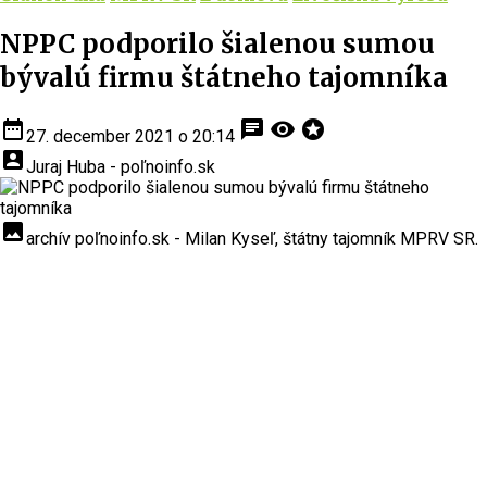
NPPC podporilo šialenou sumou
bývalú firmu štátneho tajomníka
date_range
chat
visibility
stars
27. december 2021 o 20:14
account_box
Juraj Huba - poľnoinfo.sk
insert_photo
archív poľnoinfo.sk - Milan Kyseľ, štátny tajomník MPRV SR.