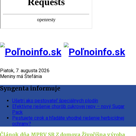
Piatok, 7. augusta 2026
Meniny má Štefánia
Syngenta informuje
Ušetri ako pestovateľ špeciálnych plodín
Efektívne riešenie chorôb cukrovej repy – nový Sugar
Pack
Pestujete cirok a hľadáte vhodné riešenie herbicídnej
ochrany?
Článok dňa
MPRV SR
Z domova
Živočíšna výroba