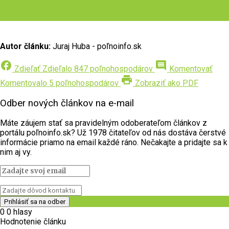
Autor článku:
Juraj Huba - poľnoinfo.sk
facebook
comment
Zdieľať
Zdieľalo 847 poľnohospodárov
Komentovať
print
Komentovalo 5 poľnohospodárov
Zobraziť ako PDF
Odber nových článkov na e-mail
Máte záujem stať sa pravidelným odoberateľom článkov z
portálu poľnoinfo.sk? Už 1978 čitateľov od nás dostáva čerstvé
informácie priamo na email každé ráno. Nečakajte a pridajte sa k
nim aj vy.
0
0
hlasy
Hodnotenie článku