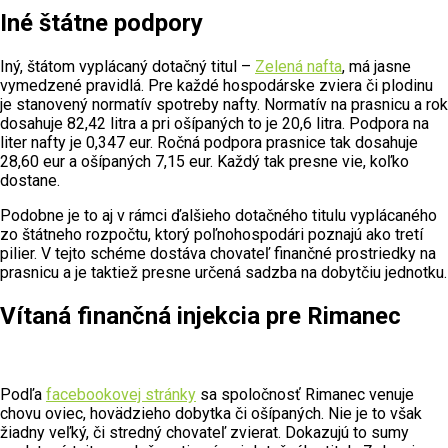
Iné štátne podpory
Iný, štátom vyplácaný dotačný titul –
Zelená nafta
, má jasne
vymedzené pravidlá. Pre každé hospodárske zviera či plodinu
je stanovený normatív spotreby nafty. Normatív na prasnicu a rok
dosahuje 82,42 litra a pri ošípaných to je 20,6 litra. Podpora na
liter nafty je 0,347 eur. Ročná podpora prasnice tak dosahuje
28,60 eur a ošípaných 7,15 eur. Každý tak presne vie, koľko
dostane.
Podobne je to aj v rámci ďalšieho dotačného titulu vyplácaného
zo štátneho rozpočtu, ktorý poľnohospodári poznajú ako tretí
pilier. V tejto schéme dostáva chovateľ finančné prostriedky na
prasnicu a je taktiež presne určená sadzba na dobytčiu jednotku.
Vítaná finančná injekcia pre Rimanec
Podľa
facebookovej stránky
sa spoločnosť Rimanec venuje
chovu oviec, hovädzieho dobytka či ošípaných. Nie je to však
žiadny veľký, či stredný chovateľ zvierat. Dokazujú to sumy