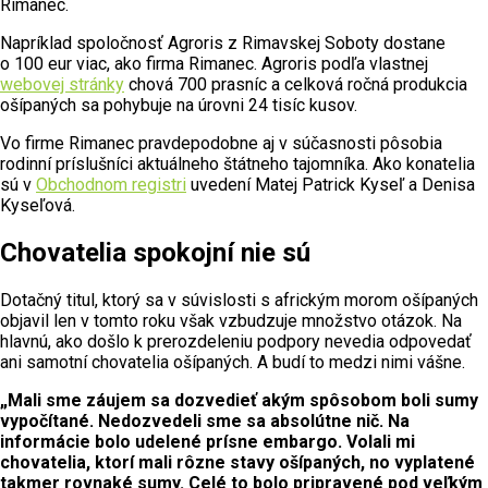
Rimanec.
Napríklad spoločnosť Agroris z Rimavskej Soboty dostane
o 100 eur viac, ako firma Rimanec. Agroris podľa vlastnej
webovej stránky
chová 700 prasníc a celková ročná produkcia
ošípaných sa pohybuje na úrovni 24 tisíc kusov.
Vo firme Rimanec pravdepodobne aj v súčasnosti pôsobia
rodinní príslušníci aktuálneho štátneho tajomníka. Ako konatelia
sú v
Obchodnom registri
uvedení Matej Patrick Kyseľ a Denisa
Kyseľová.
Chovatelia spokojní nie sú
Dotačný titul, ktorý sa v súvislosti s africkým morom ošípaných
objavil len v tomto roku však vzbudzuje množstvo otázok. Na
hlavnú, ako došlo k prerozdeleniu podpory nevedia odpovedať
ani samotní chovatelia ošípaných. A budí to medzi nimi vášne.
„Mali sme záujem sa dozvedieť akým spôsobom boli sumy
vypočítané. Nedozvedeli sme sa absolútne nič. Na
informácie bolo udelené prísne embargo. Volali mi
chovatelia, ktorí mali rôzne stavy ošípaných, no vyplatené
takmer rovnaké sumy. Celé to bolo pripravené pod veľkým