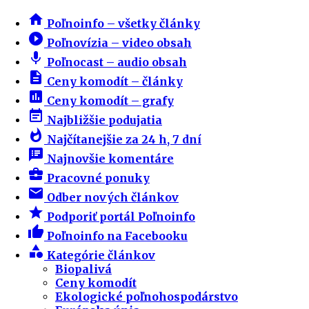
home
Poľnoinfo – všetky články
play_circle_filled
Poľnovízia – video obsah
mic
Poľnocast – audio obsah
description
Ceny komodít – články
insert_chart
Ceny komodít – grafy
event_note
Najbližšie podujatia
whatshot
Najčítanejšie za 24 h, 7 dní
speaker_notes
Najnovšie komentáre
business_center
Pracovné ponuky
email
Odber nových článkov
star
Podporiť portál Poľnoinfo
thumb_up
Poľnoinfo na Facebooku
category
Kategórie článkov
Biopalivá
Ceny komodít
Ekologické poľnohospodárstvo