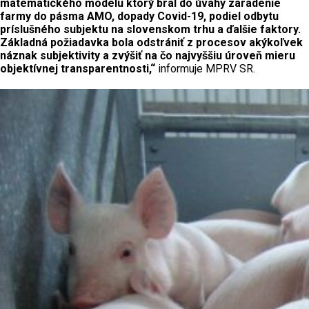
matematického modelu ktorý bral do úvahy zaradenie
farmy do pásma AMO, dopady Covid-19, podiel odbytu
príslušného subjektu na slovenskom trhu a ďalšie faktory.
Základná požiadavka bola odstrániť z procesov akýkoľvek
náznak subjektivity a zvýšiť na čo najvyššiu úroveň mieru
objektívnej transparentnosti,“
informuje MPRV SR.