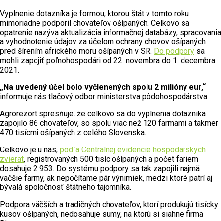
Vyplnenie dotazníka je formou, ktorou štát v tomto roku
mimoriadne podporil chovateľov ošípaných. Celkovo sa
opatrenie nazýva aktualizácia informačnej databázy, spracovania
a vyhodnotenie údajov za účelom ochrany chovov ošípaných
pred šírením afrického moru ošípaných v SR.
Do podpory
sa
mohli zapojiť poľnohospodári od 22. novembra do 1. decembra
2021.
„Na uvedený účel bolo vyčlenených spolu 2 milióny eur,“
informuje nás tlačový odbor ministerstva pôdohospodárstva.
Agrorezort spresňuje, že celkovo sa do vyplnenia dotazníka
zapojilo 86 chovateľov, so spolu viac než 120 farmami a takmer
470 tisícmi ošípaných z celého Slovenska.
Celkovo je u nás,
podľa Centrálnej evidencie hospodárskych
zvierat
, registrovaných 500 tisíc ošípaných a počet fariem
dosahuje 2 953. Do systému podpory sa tak zapojili najmä
väčšie farmy, ak nepočítame pár výnimiek, medzi ktoré patrí aj
bývalá spoločnosť štátneho tajomníka.
Podpora väčších a tradičných chovateľov, ktorí produkujú tisícky
kusov ošípaných, nedosahuje sumy, na ktorú si siahne firma