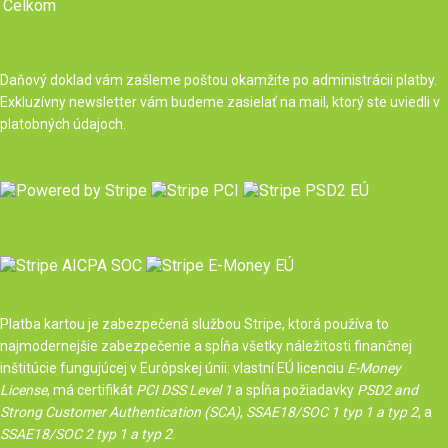
Celkom
Daňový doklad vám zašleme poštou okamžite po administrácii platby.
Exkluzívny newsletter vám budeme zasielať na mail, ktorý ste uviedli v
platobných údajoch.
Platba kartou je zabezpečená službou Stripe, ktorá používa to
najmodernejšie zabezpečenie a spĺňa všetky náležitosti finančnej
inštitúcie fungujúcej v Európskej únii: vlastní EÚ licenciu
E-Money
License
, má certifikát
PCI DSS Level 1
a spĺňa požiadavky
PSD2 and
Strong Customer Authentication (SCA)
,
SSAE18/SOC 1 typ 1 a typ 2
, a
SSAE18/SOC 2 typ 1 a typ 2
.