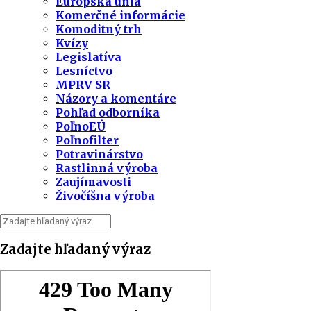
Európska únia
Komerčné informácie
Komoditný trh
Kvízy
Legislatíva
Lesníctvo
MPRV SR
Názory a komentáre
Pohľad odborníka
PoľnoEÚ
Poľnofilter
Potravinárstvo
Rastlinná výroba
Zaujímavosti
Živočíšna výroba
Zadajte hľadaný výraz