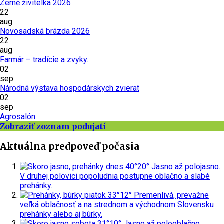
Země živitelka 2026
22
aug
Novosadská brázda 2026
22
aug
Farmár – tradície a zvyky.
02
sep
Národná výstava hospodárskych zvierat
02
sep
Agrosalón
Zobraziť zoznam podujatí
Aktuálna predpoveď počasia
dnes
40°
20°
Jasno až polojasno.
V druhej polovici popoludnia postupne oblačno a slabé
prehánky.
piatok
33°
12°
Premenlivá, prevažne
veľká oblačnosť a na strednom a východnom Slovensku
prehánky alebo aj búrky.
sobota
31°
10°
Jasno až polooblačno.