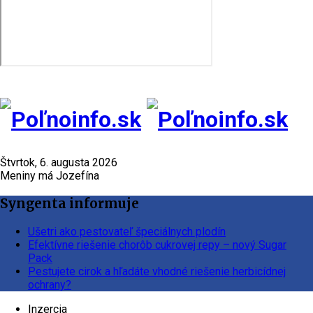
Štvrtok, 6. augusta 2026
Meniny má Jozefína
Syngenta informuje
Ušetri ako pestovateľ špeciálnych plodín
Efektívne riešenie chorôb cukrovej repy – nový Sugar
Pack
Pestujete cirok a hľadáte vhodné riešenie herbicídnej
ochrany?
Inzercia