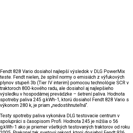
Fendt 828 Vario dosiahol najlepší výsledok v DLG PowerMix
teste. Fendt nielen, že splnil normy o emisiách z výfukových
plynov stupeň 3b (Tier IV interim) pomocou technológie SCR v
traktoroch 800-kového radu, ale dosiahol aj najlepšieho
výsledku v hospodárnej prevádzke – šetrení paliva. Hodnota
spotreby paliva 245 g.kWh-1, ktorú dosiahol Fendt 828 Vario s
výkonom 280 k, je priam „nedostihnuteľná“.
Testy spotreby paliva vykonáva DLG testovacie centrum v
spolupráci s časopisom Profi. Hodnota 245 je nižšia o 56
g.kWh-1 ako je priemer všetkých testovaných traktorov od roku
2005. Prekonal tak svetový rekord, ktorý dosiahol Fendt 936