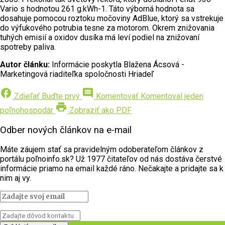
Vario s hodnotou 261 g.kWh-1. Táto výborná hodnota sa
dosahuje pomocou roztoku močoviny AdBlue, ktorý sa vstrekuje
do výfukového potrubia tesne za motorom. Okrem znižovania
tuhých emisií a oxidov dusíka má leví podiel na znižovaní
spotreby paliva.
Autor článku:
Informácie poskytla Blažena Ácsová -
Marketingová riaditeľka spoločnosti Hriadeľ
facebook
comment
Zdieľať
Buďte prvý
Komentovať
Komentoval jeden
print
poľnohospodár
Zobraziť ako PDF
Odber nových článkov na e-mail
Máte záujem stať sa pravidelným odoberateľom článkov z
portálu poľnoinfo.sk? Už 1977 čitateľov od nás dostáva čerstvé
informácie priamo na email každé ráno. Nečakajte a pridajte sa k
nim aj vy.