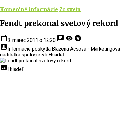
Komerčné informácie
Zo sveta
Fendt prekonal svetový rekord
date_range
chat
visibility
stars
3. marec 2011 o 12:20
account_box
Informácie poskytla Blažena Ácsová - Marketingová
riaditeľka spoločnosti Hriadeľ
insert_photo
Hriadeľ