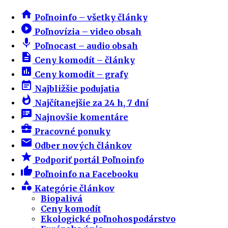
home
Poľnoinfo – všetky články
play_circle_filled
Poľnovízia – video obsah
mic
Poľnocast – audio obsah
description
Ceny komodít – články
insert_chart
Ceny komodít – grafy
event_note
Najbližšie podujatia
whatshot
Najčítanejšie za 24 h, 7 dní
speaker_notes
Najnovšie komentáre
business_center
Pracovné ponuky
email
Odber nových článkov
star
Podporiť portál Poľnoinfo
thumb_up
Poľnoinfo na Facebooku
category
Kategórie článkov
Biopalivá
Ceny komodít
Ekologické poľnohospodárstvo