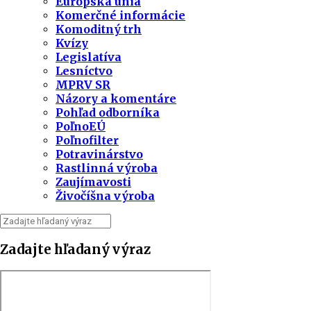
Európska únia
Komerčné informácie
Komoditný trh
Kvízy
Legislatíva
Lesníctvo
MPRV SR
Názory a komentáre
Pohľad odborníka
PoľnoEÚ
Poľnofilter
Potravinárstvo
Rastlinná výroba
Zaujímavosti
Živočíšna výroba
Zadajte hľadaný výraz