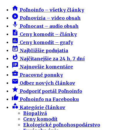
home
Poľnoinfo – všetky články
play_circle_filled
Poľnovízia – video obsah
mic
Poľnocast – audio obsah
description
Ceny komodít – články
insert_chart
Ceny komodít – grafy
event_note
Najbližšie podujatia
whatshot
Najčítanejšie za 24 h, 7 dní
speaker_notes
Najnovšie komentáre
business_center
Pracovné ponuky
email
Odber nových článkov
star
Podporiť portál Poľnoinfo
thumb_up
Poľnoinfo na Facebooku
category
Kategórie článkov
Biopalivá
Ceny komodít
Ekologické poľnohospodárstvo