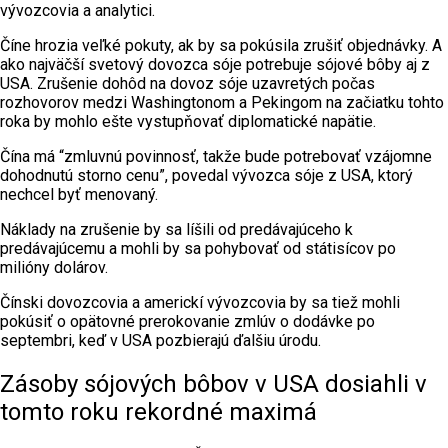
vývozcovia a analytici.
Číne hrozia veľké pokuty, ak by sa pokúsila zrušiť objednávky. A
ako najväčší svetový dovozca sóje potrebuje sójové bôby aj z
USA. Zrušenie dohôd na dovoz sóje uzavretých počas
rozhovorov medzi Washingtonom a Pekingom na začiatku tohto
roka by mohlo ešte vystupňovať diplomatické napätie.
Čína má “zmluvnú povinnosť, takže bude potrebovať vzájomne
dohodnutú storno cenu”, povedal vývozca sóje z USA, ktorý
nechcel byť menovaný.
Náklady na zrušenie by sa líšili od predávajúceho k
predávajúcemu a mohli by sa pohybovať od státisícov po
milióny dolárov.
Čínski dovozcovia a americkí vývozcovia by sa tiež mohli
pokúsiť o opätovné prerokovanie zmlúv o dodávke po
septembri, keď v USA pozbierajú ďalšiu úrodu.
Zásoby sójových bôbov v USA dosiahli v
tomto roku rekordné maximá