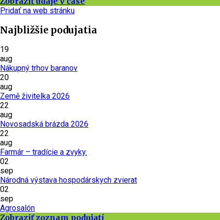
Zobraziť údaje v čase
Pridať na web stránku
Najbližšie podujatia
19
aug
Nákupný trhov baranov
20
aug
Země živitelka 2026
22
aug
Novosadská brázda 2026
22
aug
Farmár – tradície a zvyky.
02
sep
Národná výstava hospodárskych zvierat
02
sep
Agrosalón
Zobraziť zoznam podujatí