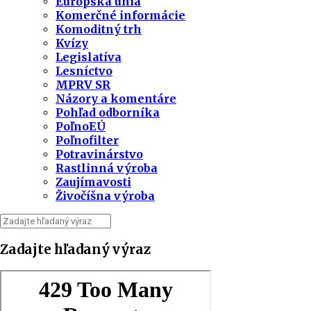
Európska únia
Komerčné informácie
Komoditný trh
Kvízy
Legislatíva
Lesníctvo
MPRV SR
Názory a komentáre
Pohľad odborníka
PoľnoEÚ
Poľnofilter
Potravinárstvo
Rastlinná výroba
Zaujímavosti
Živočíšna výroba
Zadajte hľadaný výraz