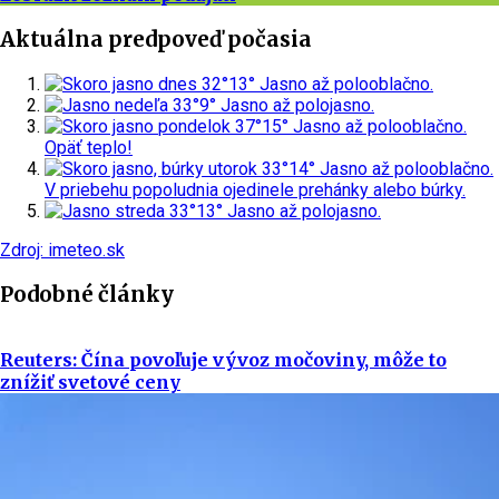
Aktuálna predpoveď počasia
dnes
32°
13°
Jasno až polooblačno.
nedeľa
33°
9°
Jasno až polojasno.
pondelok
37°
15°
Jasno až polooblačno.
Opäť teplo!
utorok
33°
14°
Jasno až polooblačno.
V priebehu popoludnia ojedinele prehánky alebo búrky.
streda
33°
13°
Jasno až polojasno.
Zdroj: imeteo.sk
Podobné články
Reuters: Čína povoľuje vývoz močoviny, môže to
znížiť svetové ceny