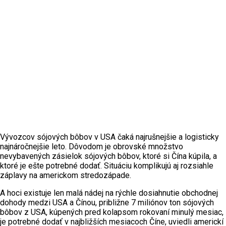
Vývozcov sójových bôbov v USA čaká najrušnejšie a logisticky
najnáročnejšie leto. Dôvodom je obrovské množstvo
nevybavených zásielok sójových bôbov, ktoré si Čína kúpila, a
ktoré je ešte potrebné dodať. Situáciu komplikujú aj rozsiahle
záplavy na americkom stredozápade.
A hoci existuje len malá nádej na rýchle dosiahnutie obchodnej
dohody medzi USA a Čínou, približne 7 miliónov ton sójových
bôbov z USA, kúpených pred kolapsom rokovaní minulý mesiac,
je potrebné dodať v najbližších mesiacoch Číne, uviedli americkí