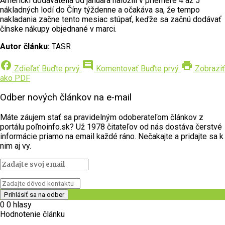
Americkí dodávatelia od januára naložili v priemere 4 až 5
nákladných lodí do Číny týždenne a očakáva sa, že tempo
nakladania začne tento mesiac stúpať, keďže sa začnú dodávať
čínske nákupy objednané v marci.
Autor článku:
TASR
facebook
comment
print
Zdieľať
Buďte prvý
Komentovať
Buďte prvý
Zobraziť
ako PDF
Odber nových článkov na e-mail
Máte záujem stať sa pravidelným odoberateľom článkov z
portálu poľnoinfo.sk? Už 1978 čitateľov od nás dostáva čerstvé
informácie priamo na email každé ráno. Nečakajte a pridajte sa k
nim aj vy.
0
0
hlasy
Hodnotenie článku