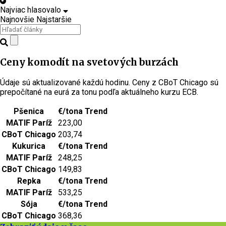
Najviac hlasovalo
Najnovšie
Najstaršie
Ceny komodít na svetových burzách
Údaje sú aktualizované každú hodinu. Ceny z CBoT Chicago sú
prepočítané na eurá za tonu podľa aktuálneho kurzu ECB.
Pšenica
€/tona
Trend
MATIF Paríž
223,00
CBoT Chicago
203,74
Kukurica
€/tona
Trend
MATIF Paríž
248,25
CBoT Chicago
149,83
Repka
€/tona
Trend
MATIF Paríž
533,25
Sója
€/tona
Trend
CBoT Chicago
368,36