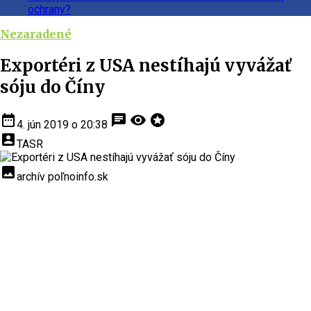
ochrany?
Nezaradené
Exportéri z USA nestíhajú vyvážať
sóju do Číny
date_range
chat
visibility
stars
4. jún 2019 o 20:38
account_box
TASR
insert_photo
archív poľnoinfo.sk