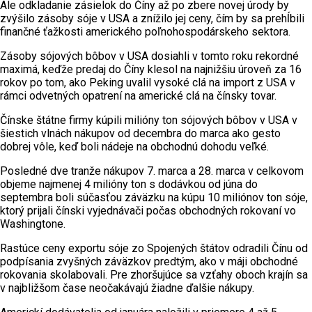
Ale odkladanie zásielok do Číny až po zbere novej úrody by
zvýšilo zásoby sóje v USA a znížilo jej ceny, čím by sa prehĺbili
finančné ťažkosti amerického poľnohospodárskeho sektora.
Zásoby sójových bôbov v USA dosiahli v tomto roku rekordné
maximá, keďže predaj do Číny klesol na najnižšiu úroveň za 16
rokov po tom, ako Peking uvalil vysoké clá na import z USA v
rámci odvetných opatrení na americké clá na čínsky tovar.
Čínske štátne firmy kúpili milióny ton sójových bôbov v USA v
šiestich vlnách nákupov od decembra do marca ako gesto
dobrej vôle, keď boli nádeje na obchodnú dohodu veľké.
Posledné dve tranže nákupov 7. marca a 28. marca v celkovom
objeme najmenej 4 milióny ton s dodávkou od júna do
septembra boli súčasťou záväzku na kúpu 10 miliónov ton sóje,
ktorý prijali čínski vyjednávači počas obchodných rokovaní vo
Washingtone.
Rastúce ceny exportu sóje zo Spojených štátov odradili Čínu od
podpísania zvyšných záväzkov predtým, ako v máji obchodné
rokovania skolabovali. Pre zhoršujúce sa vzťahy oboch krajín sa
v najbližšom čase neočakávajú žiadne ďalšie nákupy.