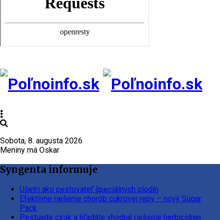
Sobota, 8. augusta 2026
Meniny má Oskar
Syngenta informuje
Ušetri ako pestovateľ špeciálnych plodín
Efektívne riešenie chorôb cukrovej repy – nový Sugar
Pack
Pestujete cirok a hľadáte vhodné riešenie herbicídnej