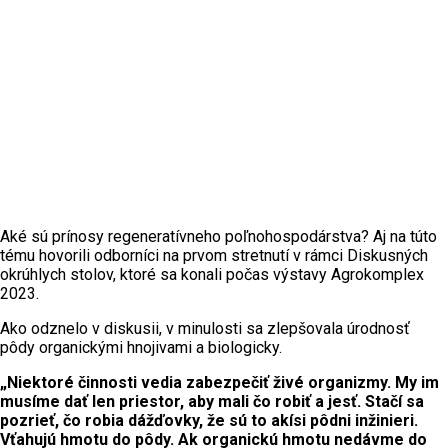
Aké sú prínosy regeneratívneho poľnohospodárstva? Aj na túto
tému hovorili odborníci na prvom stretnutí v rámci Diskusných
okrúhlych stolov, ktoré sa konali počas výstavy Agrokomplex
2023.
Ako odznelo v diskusii, v minulosti sa zlepšovala úrodnosť
pôdy organickými hnojivami a biologicky.
„Niektoré činnosti vedia zabezpečiť živé organizmy. My im
musíme dať len priestor, aby mali čo robiť a jesť. Stačí sa
pozrieť, čo robia dážďovky, že sú to akísi pôdni inžinieri.
Vťahujú hmotu do pôdy. Ak organickú hmotu nedávme do