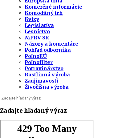
Európska únia
Komerčné informácie
Komoditný trh
Kvízy
Legislatíva
Lesníctvo
MPRV SR
Názory a komentáre
Pohľad odborníka
PoľnoEÚ
Poľnofilter
Potravinárstvo
Rastlinná výroba
Zaujímavosti
Živočíšna výroba
Zadajte hľadaný výraz