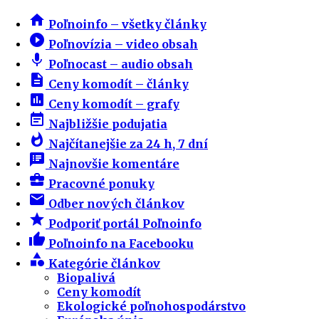
home
Poľnoinfo – všetky články
play_circle_filled
Poľnovízia – video obsah
mic
Poľnocast – audio obsah
description
Ceny komodít – články
insert_chart
Ceny komodít – grafy
event_note
Najbližšie podujatia
whatshot
Najčítanejšie za 24 h, 7 dní
speaker_notes
Najnovšie komentáre
business_center
Pracovné ponuky
email
Odber nových článkov
star
Podporiť portál Poľnoinfo
thumb_up
Poľnoinfo na Facebooku
category
Kategórie článkov
Biopalivá
Ceny komodít
Ekologické poľnohospodárstvo