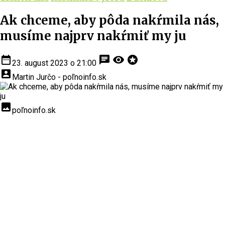
Ak chceme, aby pôda nakŕmila nás,
musíme najprv nakŕmiť my ju
date_range
chat
visibility
stars
23. august 2023 o 21:00
account_box
Martin Jurčo - poľnoinfo.sk
insert_photo
poľnoinfo.sk