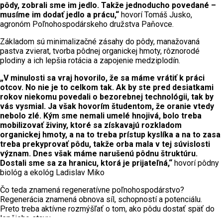
pôdy, zobrali sme im jedlo. Takže jednoducho povedané –
musíme im dodať jedlo a prácu,“
hovorí Tomáš Jusko,
agronóm Poľnohospodárskeho družstva Paňovce.
Základom sú minimalizačné zásahy do pôdy, manažovaná
pastva zvierat, tvorba pôdnej organickej hmoty, rôznorodé
plodiny a ich lepšia rotácia a zapojenie medziplodín.
„V minulosti sa vraj hovorilo, že sa máme vrátiť k práci
otcov. No nie je to celkom tak. Ak by ste pred desiatkami
rokov niekomu povedali o bezorebnej technológii, tak by
vás vysmial. Ja však hovorím študentom, že oranie vtedy
nebolo zlé. Kým sme nemali umelé hnojivá, bolo treba
mobilizovať živiny, ktoré sa získavajú rozkladom
organickej hmoty, a na to treba prístup kyslíka a na to zasa
treba prekyprovať pôdu, takže orba mala v tej súvislosti
význam. Dnes však máme narušenú pôdnu štruktúru.
Dostali sme sa za hranicu, ktorá je prijateľná,“
hovorí pôdny
biológ a ekológ Ladislav Miko
Čo teda znamená regeneratívne poľnohospodárstvo?
Regenerácia znamená obnova síl, schopností a potenciálu.
Preto treba aktívne rozmýšľať o tom, ako pôdu dostať späť do
lepšieho stavu.