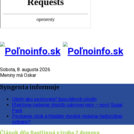
Sobota, 8. augusta 2026
Meniny má Oskar
Syngenta informuje
Ušetri ako pestovateľ špeciálnych plodín
Efektívne riešenie chorôb cukrovej repy – nový Sugar
Pack
Pestujete cirok a hľadáte vhodné riešenie herbicídnej
ochrany?
Článok dňa
Rastlinná výroba
Z domova