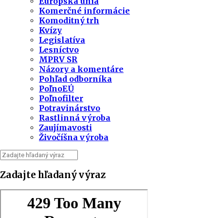
Európska únia
Komerčné informácie
Komoditný trh
Kvízy
Legislatíva
Lesníctvo
MPRV SR
Názory a komentáre
Pohľad odborníka
PoľnoEÚ
Poľnofilter
Potravinárstvo
Rastlinná výroba
Zaujímavosti
Živočíšna výroba
Zadajte hľadaný výraz