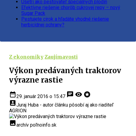
Ušetri ako pestovateľ špeciálnych plodín
Efektívne riešenie chorôb cukrovej repy – nový
Sugar Pack
Pestujete cirok a hľadáte vhodné riešenie
herbicídnej ochrany?
Z ekonomiky
Zaujímavosti
Výkon predávaných traktorov
výrazne rastie
date_range
chat
visibility
stars
29. január 2016 o 15:47
account_box
Juraj Huba - autor článku pôsobí aj ako riaditeľ
AGRION
insert_photo
archív poľnoinfo.sk