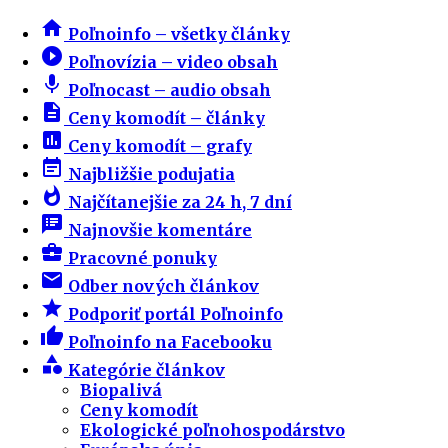
home
Poľnoinfo – všetky články
play_circle_filled
Poľnovízia – video obsah
mic
Poľnocast – audio obsah
description
Ceny komodít – články
insert_chart
Ceny komodít – grafy
event_note
Najbližšie podujatia
whatshot
Najčítanejšie za 24 h, 7 dní
speaker_notes
Najnovšie komentáre
business_center
Pracovné ponuky
email
Odber nových článkov
star
Podporiť portál Poľnoinfo
thumb_up
Poľnoinfo na Facebooku
category
Kategórie článkov
Biopalivá
Ceny komodít
Ekologické poľnohospodárstvo