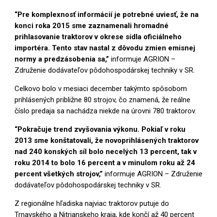
“Pre komplexnosť informácií je potrebné uviesť, že na
konci roka 2015 sme zaznamenali hromadné
prihlasovanie traktorov v okrese sídla oficiálneho
importéra. Tento stav nastal z dôvodu zmien emisnej
normy a predzásobenia sa,”
informuje AGRION –
Združenie dodávateľov pôdohospodárskej techniky v SR.
Celkovo bolo v mesiaci december takýmto spôsobom
prihlásených približne 80 strojov, čo znamená, že reálne
číslo predaja sa nachádza niekde na úrovni 780 traktorov.
“Pokračuje trend zvyšovania výkonu. Pokiaľ v roku
2013 sme konštatovali, že novoprihlásených traktorov
nad 240 konských síl bolo necelých 13 percent, tak v
roku 2014 to bolo 16 percent a v minulom roku až 24
percent všetkých strojov,”
informuje AGRION – Združenie
dodávateľov pôdohospodárskej techniky v SR.
Z regionálne hľadiska najviac traktorov putuje do
Trnavského a Nitrianskeho kraja, kde končí až 40 percent