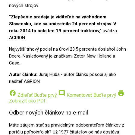
nových strojov.
“Zlepšenie predaja je viditeľné na východnom
Slovensku, kde sa umiestnilo 24 percent strojov. V
roku 2014 to bolo len 19 percent traktorov,”
uvádza
AGRION.
Najvyšší trhový podiel na úrovi 23,5 percenta dosiahol John
Deere. Nasledovaný je značkami Zetor, New Holland a
Case.
Autor článku:
Juraj Huba - autor článku pôsobí aj ako
riaditeľ AGRION
facebook
comment
print
Zdieľať
Buďte prvý
Komentovať
Buďte prvý
Zobraziť ako PDF
Odber nových článkov na e-mail
Máte záujem stať sa pravidelným odoberateľom článkov z
portálu poľnoinfo.sk? Už 1977 čitateľov od nás dostáva