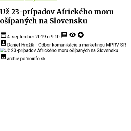
Už 23-prípadov Afrického moru
ošípaných na Slovensku
date_range
chat
visibility
stars
4. september 2019 o 9:10
account_box
Daniel Hrežík - Odbor komunikácie a marketingu MPRV SR
insert_photo
archív poľnoinfo.sk