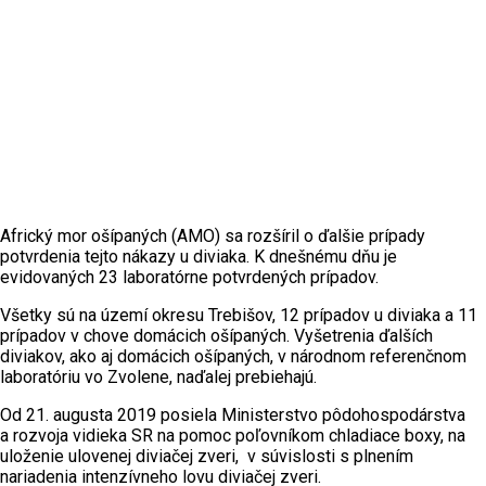
Africký mor ošípaných (AMO) sa rozšíril o ďalšie prípady
potvrdenia tejto nákazy u diviaka. K dnešnému dňu je
evidovaných 23 laboratórne potvrdených prípadov.
Všetky sú na území okresu Trebišov, 12 prípadov u diviaka a 11
prípadov v chove domácich ošípaných. Vyšetrenia ďalších
diviakov, ako aj domácich ošípaných, v národnom referenčnom
laboratóriu vo Zvolene, naďalej prebiehajú.
Od 21. augusta 2019 posiela Ministerstvo pôdohospodárstva
a rozvoja vidieka SR na pomoc poľovníkom chladiace boxy, na
uloženie ulovenej diviačej zveri, v súvislosti s plnením
nariadenia intenzívneho lovu diviačej zveri.