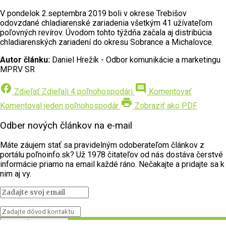
V pondelok 2.septembra 2019 boli v okrese Trebišov
odovzdané chladiarenské zariadenia všetkým 41 užívateľom
poľovných revírov. Úvodom tohto týždňa začala aj distribúcia
chladiarenských zariadení do okresu Sobrance a Michalovce.
Autor článku:
Daniel Hrežík - Odbor komunikácie a marketingu
MPRV SR
facebook
comment
Zdieľať
Zdieľali 4 poľnohospodári
Komentovať
print
Komentoval jeden poľnohospodár
Zobraziť ako PDF
Odber nových článkov na e-mail
Máte záujem stať sa pravidelným odoberateľom článkov z
portálu poľnoinfo.sk? Už 1978 čitateľov od nás dostáva čerstvé
informácie priamo na email každé ráno. Nečakajte a pridajte sa k
nim aj vy.