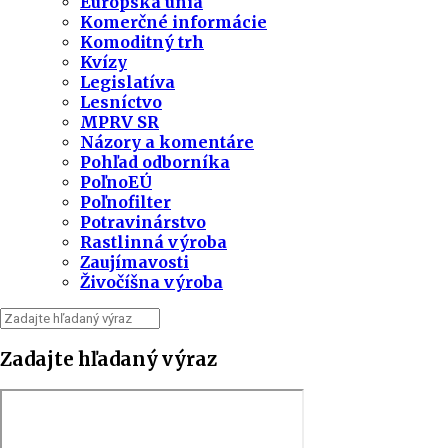
Európska únia
Komerčné informácie
Komoditný trh
Kvízy
Legislatíva
Lesníctvo
MPRV SR
Názory a komentáre
Pohľad odborníka
PoľnoEÚ
Poľnofilter
Potravinárstvo
Rastlinná výroba
Zaujímavosti
Živočíšna výroba
Zadajte hľadaný výraz