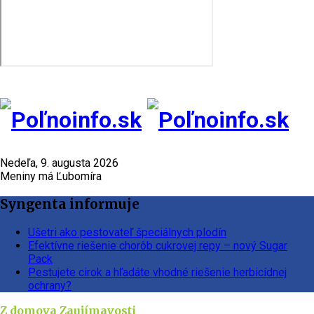
Nedeľa, 9. augusta 2026
Meniny má Ľubomíra
Syngenta informuje
Ušetri ako pestovateľ špeciálnych plodín
Efektívne riešenie chorôb cukrovej repy – nový Sugar
Pack
Pestujete cirok a hľadáte vhodné riešenie herbicídnej
ochrany?
Z domova
Zaujímavosti