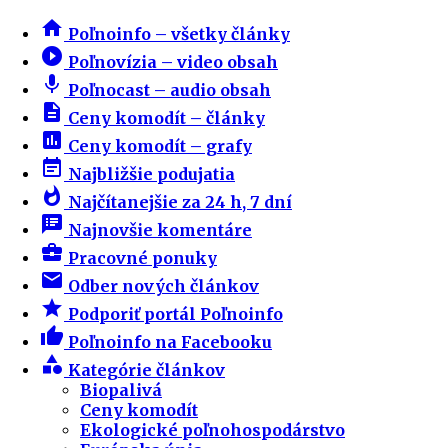
home
Poľnoinfo – všetky články
play_circle_filled
Poľnovízia – video obsah
mic
Poľnocast – audio obsah
description
Ceny komodít – články
insert_chart
Ceny komodít – grafy
event_note
Najbližšie podujatia
whatshot
Najčítanejšie za 24 h, 7 dní
speaker_notes
Najnovšie komentáre
business_center
Pracovné ponuky
email
Odber nových článkov
star
Podporiť portál Poľnoinfo
thumb_up
Poľnoinfo na Facebooku
category
Kategórie článkov
Biopalivá
Ceny komodít
Ekologické poľnohospodárstvo