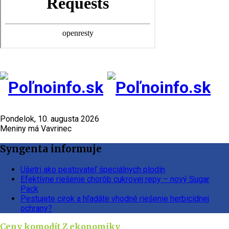
Pondelok, 10. augusta 2026
Meniny má Vavrinec
Syngenta informuje
Ušetri ako pestovateľ špeciálnych plodín
Efektívne riešenie chorôb cukrovej repy – nový Sugar
Pack
Pestujete cirok a hľadáte vhodné riešenie herbicídnej
ochrany?
Ceny komodít
Z ekonomiky