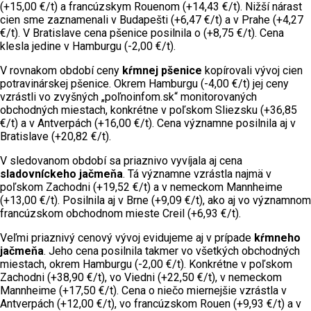
(+15,00 €/t) a francúzskym Rouenom (+14,43 €/t). Nižší nárast
cien sme zaznamenali v Budapešti (+6,47 €/t) a v Prahe (+4,27
€/t). V Bratislave cena pšenice posilnila o (+8,75 €/t). Cena
klesla jedine v Hamburgu (-2,00 €/t).
V rovnakom období ceny
kŕmnej pšenice
kopírovali vývoj cien
potravinárskej pšenice. Okrem Hamburgu (-4,00 €/t) jej ceny
vzrástli vo zvyšných „poľnoinfom.sk“ monitorovaných
obchodných miestach, konkrétne v poľskom Sliezsku (+36,85
€/t) a v Antverpách (+16,00 €/t). Cena významne posilnila aj v
Bratislave (+20,82 €/t).
V sledovanom období sa priaznivo vyvíjala aj cena
sladovníckeho jačmeňa
. Tá významne vzrástla najmä v
poľskom Zachodni (+19,52 €/t) a v nemeckom Mannheime
(+13,00 €/t). Posilnila aj v Brne (+9,09 €/t), ako aj vo významnom
francúzskom obchodnom mieste Creil (+6,93 €/t).
Veľmi priaznivý cenový vývoj evidujeme aj v prípade
kŕmneho
jačmeňa
. Jeho cena posilnila takmer vo všetkých obchodných
miestach, okrem Hamburgu (-2,00 €/t). Konkrétne v poľskom
Zachodni (+38,90 €/t), vo Viedni (+22,50 €/t), v nemeckom
Mannheime (+17,50 €/t). Cena o niečo miernejšie vzrástla v
Antverpách (+12,00 €/t), vo francúzskom Rouen (+9,93 €/t) a v