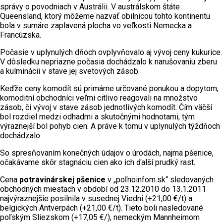
správy o povodniach v Austrálii. V austrálskom štáte
Queensland, ktorý môžeme nazvať obilnicou tohto kontinentu
bola v sumáre zaplavená plocha vo veľkosti Nemecka a
Francúzska.
Počasie v uplynulých dňoch ovplyvňovalo aj vývoj ceny kukurice.
V dôsledku nepriazne počasia dochádzalo k narušovaniu zberu
a kulminácii v stave jej svetových zásob.
Keďže ceny komodít sú primárne určované ponukou a dopytom,
komoditní obchodníci veľmi citlivo reagovali na množstvo
zásob, či vývoj v stave zásob jednotlivých komodít. Čím väčší
bol rozdiel medzi odhadmi a skutočnými hodnotami, tým
výraznejší bol pohyb cien. A práve k tomu v uplynulých týždňoch
dochádzalo.
So spresňovaním konečných údajov o úrodách, najmä pšenice,
očakávame skôr stagnáciu cien ako ich ďalší prudký rast.
Cena
potravinárskej pšenice
v „poľnoinfom.sk“ sledovaných
obchodných miestach v období od 23.12.2010 do 13.1.2011
najvýraznejšie posilnila v susednej Viedni (+21,00 €/t) a
belgických Antverpách (+21,00 €/t). Tieto boli nasledované
poľským Sliezskom (+17,05 €/), nemeckým Mannheimom