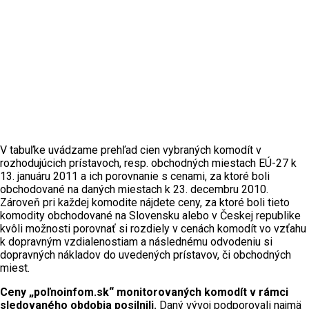
V tabuľke uvádzame prehľad cien vybraných komodít v
rozhodujúcich prístavoch, resp. obchodných miestach EÚ-27 k
13. januáru 2011 a ich porovnanie s cenami, za ktoré boli
obchodované na daných miestach k 23. decembru 2010.
Zároveň pri každej komodite nájdete ceny, za ktoré boli tieto
komodity obchodované na Slovensku alebo v Českej republike
kvôli možnosti porovnať si rozdiely v cenách komodít vo vzťahu
k dopravným vzdialenostiam a následnému odvodeniu si
dopravných nákladov do uvedených prístavov, či obchodných
miest.
Ceny „poľnoinfom.sk“ monitorovaných komodít v rámci
sledovaného obdobia posilnili.
Daný vývoj podporovali najmä