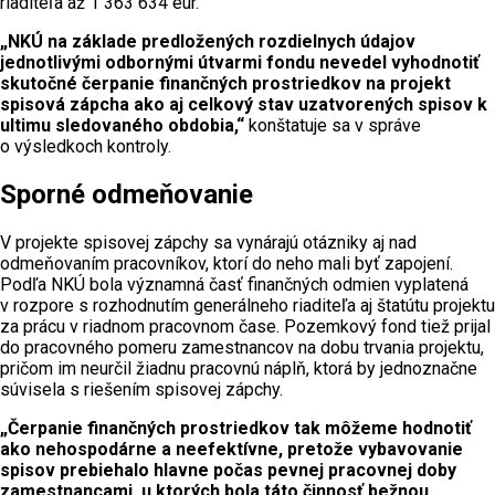
riaditeľa až 1 363 634 eur.
„NKÚ na základe predložených rozdielnych údajov
jednotlivými odbornými útvarmi fondu nevedel vyhodnotiť
skutočné čerpanie finančných prostriedkov na projekt
spisová zápcha ako aj celkový stav uzatvorených spisov k
ultimu sledovaného obdobia,“
konštatuje sa v správe
o výsledkoch kontroly.
Sporné odmeňovanie
V projekte spisovej zápchy sa vynárajú otázniky aj nad
odmeňovaním pracovníkov, ktorí do neho mali byť zapojení.
Podľa NKÚ bola významná časť finančných odmien vyplatená
v rozpore s rozhodnutím generálneho riaditeľa aj štatútu projektu
za prácu v riadnom pracovnom čase. Pozemkový fond tiež prijal
do pracovného pomeru zamestnancov na dobu trvania projektu,
pričom im neurčil žiadnu pracovnú náplň, ktorá by jednoznačne
súvisela s riešením spisovej zápchy.
„Čerpanie finančných prostriedkov tak môžeme hodnotiť
ako nehospodárne a neefektívne, pretože vybavovanie
spisov prebiehalo hlavne počas pevnej pracovnej doby
zamestnancami, u ktorých bola táto činnosť bežnou