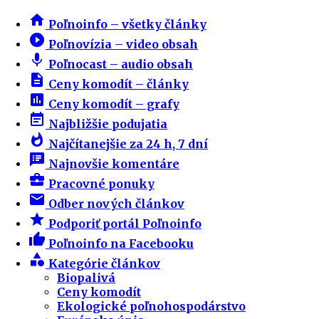
home
Poľnoinfo – všetky články
play_circle_filled
Poľnovízia – video obsah
mic
Poľnocast – audio obsah
description
Ceny komodít – články
insert_chart
Ceny komodít – grafy
event_note
Najbližšie podujatia
whatshot
Najčítanejšie za 24 h, 7 dní
speaker_notes
Najnovšie komentáre
business_center
Pracovné ponuky
email
Odber nových článkov
star
Podporiť portál Poľnoinfo
thumb_up
Poľnoinfo na Facebooku
category
Kategórie článkov
Biopalivá
Ceny komodít
Ekologické poľnohospodárstvo