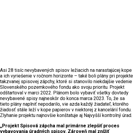
Asi 28 tisíc nevybavených spisov ležiacich na narastajúcej kope
a ich vyriešenie v ročnom horizonte – také boli plány pri projekte
takzvanej spisovej zápchy, ktoré si stanovilo niekdajšie vedenie
Slovenského pozemkového fondu ako svoju prioritu. Projekt
odštartoval v marci 2022. Plánom bolo vybaviť všetky dovtedy
nevybavené spisy najneskôr do konca marca 2023. To, že sa
tieto plány naplniť nepodarilo, vie azda každý žiadateľ, ktorého
žiadosť stále leží v kope papierov v niektorej z kancelárií fondu.
Zlyhanie projektu najnovšie konštatuje aj Najvyšší kontrolný úrad.
„Projekt Spisová zápcha mal primárne zlepšiť proces
vybavovania úradných spisov. Zároveň mal znížiť