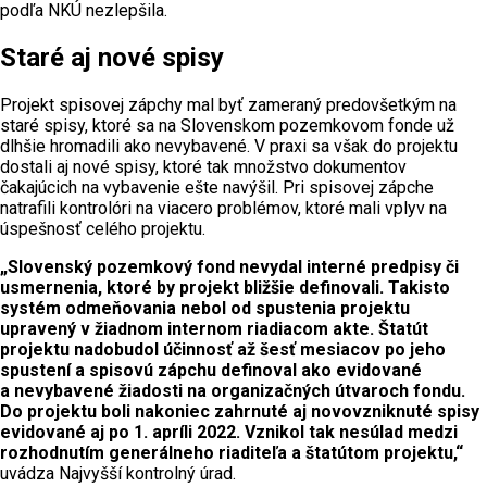
podľa NKÚ nezlepšila.
Staré aj nové spisy
Projekt spisovej zápchy mal byť zameraný predovšetkým na
staré spisy, ktoré sa na Slovenskom pozemkovom fonde už
dlhšie hromadili ako nevybavené. V praxi sa však do projektu
dostali aj nové spisy, ktoré tak množstvo dokumentov
čakajúcich na vybavenie ešte navýšil. Pri spisovej zápche
natrafili kontrolóri na viacero problémov, ktoré mali vplyv na
úspešnosť celého projektu.
„Slovenský pozemkový fond nevydal interné predpisy či
usmernenia, ktoré by projekt bližšie definovali. Takisto
systém odmeňovania nebol od spustenia projektu
upravený v žiadnom internom riadiacom akte. Štatút
projektu nadobudol účinnosť až šesť mesiacov po jeho
spustení a spisovú zápchu definoval ako evidované
a nevybavené žiadosti na organizačných útvaroch fondu.
Do projektu boli nakoniec zahrnuté aj novovzniknuté spisy
evidované aj po 1. apríli 2022. Vznikol tak nesúlad medzi
rozhodnutím generálneho riaditeľa a štatútom projektu,“
uvádza Najvyšší kontrolný úrad.