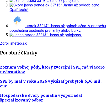
nedeľa
33°
9°
Jasno až polojasno.
pondelok
37°
15°
Jasno až polooblačno.
Opäť teplo!
utorok
33°
14°
Jasno až polooblačno. V priebehu
popoludnia ojedinele prehánky alebo búrky.
streda
33°
13°
Jasno až polojasno.
Zdroj: imeteo.sk
Podobné články
Zoznam voľnej pôdy, ktorý zverejnil SPF, má viacero
nedostatkov
SPF by mal v roku 2026 vykázať prebytok 6,36 mil.
eur
Hospodárske dvory pomáha vysporiadať
špecializovaný odbor