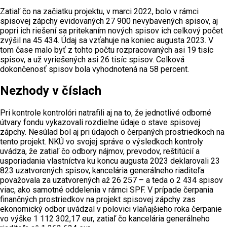
Zatiaľ čo na začiatku projektu, v marci 2022, bolo v rámci
spisovej zápchy evidovaných 27 900 nevybavených spisov, aj
popri ich riešení sa pritekaním nových spisov ich celkový počet
zvýšil na 45 434. Údaj sa vzťahuje na koniec augusta 2023. V
tom čase malo byť z tohto počtu rozpracovaných asi 19 tisíc
spisov, a už vyriešených asi 26 tisíc spisov. Celková
dokončenosť spisov bola vyhodnotená na 58 percent.
Nezhody v číslach
Pri kontrole kontrolóri natrafili aj na to, že jednotlivé odborné
útvary fondu vykazovali rozdielne údaje o stave spisovej
zápchy. Nesúlad bol aj pri údajoch o čerpaných prostriedkoch na
tento projekt. NKÚ vo svojej správe o výsledkoch kontroly
uvádza, že zatiaľ čo odbory nájmov, prevodov, reštitúcií a
usporiadania vlastníctva ku koncu augusta 2023 deklarovali 23
823 uzatvorených spisov, kancelária generálneho riaditeľa
považovala za uzatvorených až 26 257 – a teda o 2 434 spisov
viac, ako samotné oddelenia v rámci SPF. V prípade čerpania
finančných prostriedkov na projekt spisovej zápchy zas
ekonomický odbor uvádzal v polovici vlaňajšieho roka čerpanie
vo výške 1 112 302,17 eur, zatiaľ čo kancelária generálneho