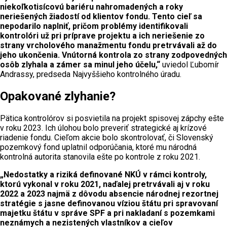
niekoľkotisícovú bariéru nahromadených a roky
neriešených žiadostí od klientov fondu. Tento cieľ sa
nepodarilo naplniť, pričom problémy identifikovali
kontrolóri už pri príprave projektu a ich neriešenie zo
strany vrcholového manažmentu fondu pretrvávali až do
jeho ukončenia. Vnútorná kontrola zo strany zodpovedných
osôb zlyhala a zámer sa minul jeho účelu,“
uviedol Ľubomír
Andrassy, predseda Najvyššieho kontrolného úradu.
Opakované zlyhanie?
Pätica kontrolórov si posvietila na projekt spisovej zápchy ešte
v roku 2023. Ich úlohou bolo preveriť strategické aj krízové
riadenie fondu. Cieľom akcie bolo skontrolovať, či Slovenský
pozemkový fond uplatnil odporúčania, ktoré mu národná
kontrolná autorita stanovila ešte po kontrole z roku 2021.
„Nedostatky a riziká definované NKÚ v rámci kontroly,
ktorú vykonal v roku 2021, naďalej pretrvávali aj v roku
2022 a 2023 najmä z dôvodu absencie národnej rezortnej
stratégie s jasne definovanou víziou štátu pri spravovaní
majetku štátu v správe SPF a pri nakladaní s pozemkami
neznámych a nezistených vlastníkov a cieľov