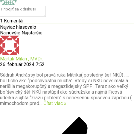
1
Komentár
Najviac hlasovalo
Najnovšie
Najstaršie
Marták Milan , MVDr.
26. február 2024 7:52
Súdruh Andrássy bol pravá ruka Mitríka( posledný šef NKÚ) …..
bol ticho ako “podchvostná mucha”. Vtedy si NKÚ nevšímala a
nerišila megakorupčný a megazlidejský SPF . Teraz ako veľký
boľševický šéf NKÚ nastúpil ako súdružska a najmä Ficová
úderka a ajhľa “zrazu priblém” s neriešenou spisovou zápchou (
mimochodom pred
…
Čítať viac »