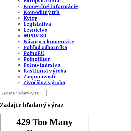
Európska únia
Komerčné informácie
Komoditný trh
Kvízy
Legislatíva
Lesníctvo
MPRV SR
Názory a komentáre
Pohľad odborníka
PoľnoEÚ
Poľnofilter
Potravinárstvo
Rastlinná výroba
Zaujímavosti
Živočíšna výroba
Zadajte hľadaný výraz