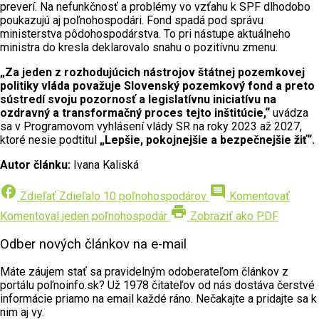
preverí. Na nefunkčnosť a problémy vo vzťahu k SPF dlhodobo
poukazujú aj poľnohospodári. Fond spadá pod správu
ministerstva pôdohospodárstva. To pri nástupe aktuálneho
ministra do kresla deklarovalo snahu o pozitívnu zmenu.
„Za jeden z rozhodujúcich nástrojov štátnej pozemkovej
politiky vláda považuje Slovenský pozemkový fond a preto
sústredí svoju pozornosť a legislatívnu iniciatívu na
ozdravný a transformačný proces tejto inštitúcie,“
uvádza
sa v Programovom vyhlásení vlády SR na roky 2023 až 2027,
ktoré nesie podtitul
„Lepšie, pokojnejšie a bezpečnejšie žiť“.
Autor článku:
Ivana Kaliská
facebook
comment
Zdieľať
Zdieľalo 10 poľnohospodárov
Komentovať
print
Komentoval jeden poľnohospodár
Zobraziť ako PDF
Odber nových článkov na e-mail
Máte záujem stať sa pravidelným odoberateľom článkov z
portálu poľnoinfo.sk? Už 1978 čitateľov od nás dostáva čerstvé
informácie priamo na email každé ráno. Nečakajte a pridajte sa k
nim aj vy.