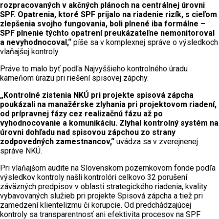
rozpracovaných v akčných plánoch na centrálnej úrovni
SPF. Opatrenia, ktoré SPF prijalo na riadenie rizík, s cieľom
zlepšenia svojho fungovania, boli plnené iba formálne –
SPF plnenie týchto opatrení preukázateľne nemonitoroval
a nevyhodnocoval,“
píše sa v komplexnej správe o výsledkoch
vlaňajšej kontroly.
Práve to malo byť podľa Najvyššieho kontrolného úradu
kameňom úrazu pri riešení spisovej zápchy.
„Kontrolné zistenia NKÚ pri projekte spisová zápcha
poukázali na manažérske zlyhania pri projektovom riadení,
od prípravnej fázy cez realizačnú fázu až po
vyhodnocovanie a komunikáciu. Zlyhal kontrolný systém na
úrovni dohľadu nad spisovou zápchou zo strany
zodpovedných zamestnancov,“
uvádza sa v zverejnenej
správe NKÚ.
Pri vlaňajšom audite na Slovenskom pozemkovom fonde podľa
výsledkov kontroly našli kontrolóri celkovo 32 porušení
záväzných predpisov v oblasti strategického riadenia, kvality
vybavovaných služieb pri projekte Spisová zápcha a tiež pri
zamedzení klientelizmu či korupcie. Od predchádzajúcej
kontroly sa transparentnosť ani efektivita procesov na SPF