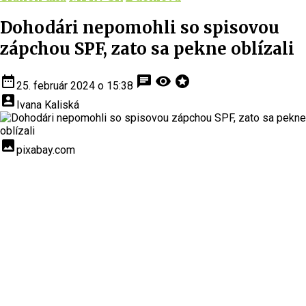
Dohodári nepomohli so spisovou
zápchou SPF, zato sa pekne oblízali
date_range
chat
visibility
stars
25. február 2024 o 15:38
account_box
Ivana Kaliská
insert_photo
pixabay.com