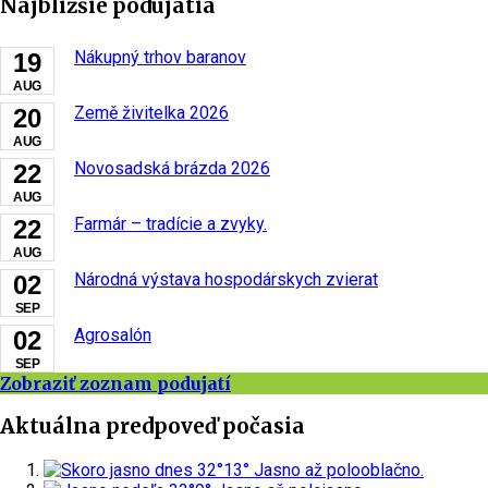
Najbližšie podujatia
Nákupný trhov baranov
19
AUG
Země živitelka 2026
20
AUG
Novosadská brázda 2026
22
AUG
Farmár – tradície a zvyky.
22
AUG
Národná výstava hospodárskych zvierat
02
SEP
Agrosalón
02
SEP
Zobraziť zoznam podujatí
Aktuálna predpoveď počasia
dnes
32°
13°
Jasno až polooblačno.