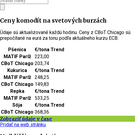
Ceny komodít na svetových burzách
Údaje sú aktualizované každú hodinu. Ceny z CBoT Chicago sú
prepočítané na eurá za tonu podľa aktuálneho kurzu ECB.
Pšenica
€/tona
Trend
MATIF Paríž
223,00
CBoT Chicago
203,74
Kukurica
€/tona
Trend
MATIF Paríž
248,25
CBoT Chicago
149,83
Repka
€/tona
Trend
MATIF Paríž
533,25
Sója
€/tona
Trend
CBoT Chicago
368,36
Zobraziť údaje v čase
Pridať na web stránku