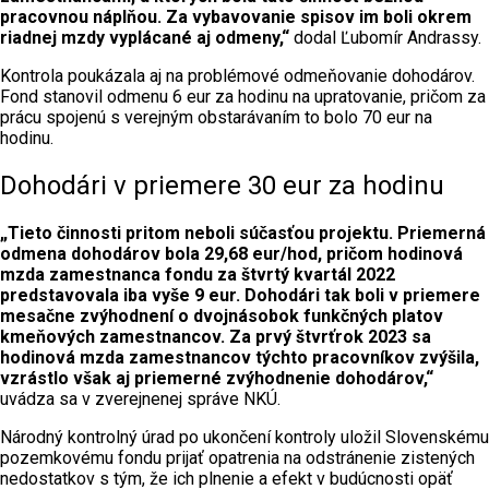
pracovnou náplňou. Za vybavovanie spisov im boli okrem
riadnej mzdy vyplácané aj odmeny,“
dodal Ľubomír Andrassy.
Kontrola poukázala aj na problémové odmeňovanie dohodárov.
Fond stanovil odmenu 6 eur za hodinu na upratovanie, pričom za
prácu spojenú s verejným obstarávaním to bolo 70 eur na
hodinu.
Dohodári v priemere 30 eur za hodinu
„Tieto činnosti pritom neboli súčasťou projektu. Priemerná
odmena dohodárov bola 29,68 eur/hod, pričom hodinová
mzda zamestnanca fondu za štvrtý kvartál 2022
predstavovala iba vyše 9 eur. Dohodári tak boli v priemere
mesačne zvýhodnení o dvojnásobok funkčných platov
kmeňových zamestnancov. Za prvý štvrťrok 2023 sa
hodinová mzda zamestnancov týchto pracovníkov zvýšila,
vzrástlo však aj priemerné zvýhodnenie dohodárov,“
uvádza sa v zverejnenej správe NKÚ.
Národný kontrolný úrad po ukončení kontroly uložil Slovenskému
pozemkovému fondu prijať opatrenia na odstránenie zistených
nedostatkov s tým, že ich plnenie a efekt v budúcnosti opäť