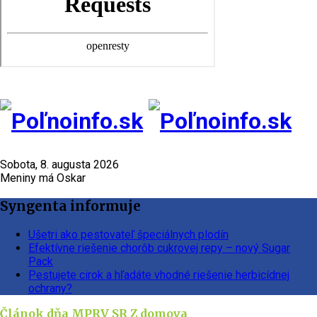
Sobota, 8. augusta 2026
Meniny má Oskar
Syngenta informuje
Ušetri ako pestovateľ špeciálnych plodín
Efektívne riešenie chorôb cukrovej repy – nový Sugar
Pack
Pestujete cirok a hľadáte vhodné riešenie herbicídnej
ochrany?
Článok dňa
MPRV SR
Z domova