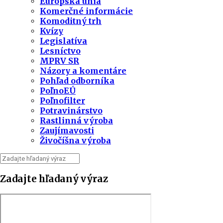
Európska únia
Komerčné informácie
Komoditný trh
Kvízy
Legislatíva
Lesníctvo
MPRV SR
Názory a komentáre
Pohľad odborníka
PoľnoEÚ
Poľnofilter
Potravinárstvo
Rastlinná výroba
Zaujímavosti
Živočíšna výroba
Zadajte hľadaný výraz