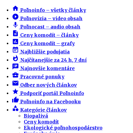
home
Poľnoinfo – všetky články
play_circle_filled
Poľnovízia – video obsah
mic
Poľnocast – audio obsah
description
Ceny komodít – články
insert_chart
Ceny komodít – grafy
event_note
Najbližšie podujatia
whatshot
Najčítanejšie za 24 h, 7 dní
speaker_notes
Najnovšie komentáre
business_center
Pracovné ponuky
email
Odber nových článkov
star
Podporiť portál Poľnoinfo
thumb_up
Poľnoinfo na Facebooku
category
Kategórie článkov
Biopalivá
Ceny komodít
Ekologické poľnohospodárstvo