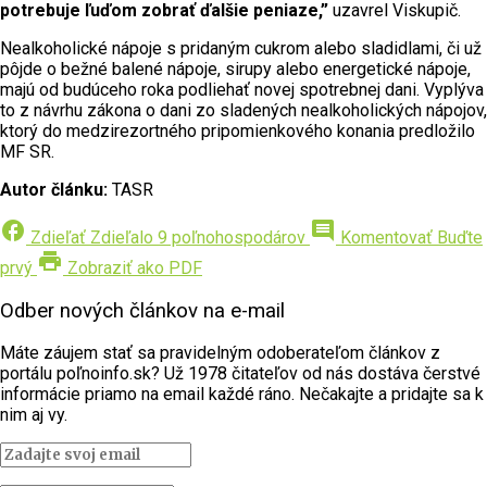
potrebuje ľuďom zobrať ďalšie peniaze,”
uzavrel Viskupič.
Nealkoholické nápoje s pridaným cukrom alebo sladidlami, či už
pôjde o bežné balené nápoje, sirupy alebo energetické nápoje,
majú od budúceho roka podliehať novej spotrebnej dani. Vyplýva
to z návrhu zákona o dani zo sladených nealkoholických nápojov,
ktorý do medzirezortného pripomienkového konania predložilo
MF SR.
Autor článku:
TASR
facebook
comment
Zdieľať
Zdieľalo 9 poľnohospodárov
Komentovať
Buďte
print
prvý
Zobraziť ako PDF
Odber nových článkov na e-mail
Máte záujem stať sa pravidelným odoberateľom článkov z
portálu poľnoinfo.sk? Už 1978 čitateľov od nás dostáva čerstvé
informácie priamo na email každé ráno. Nečakajte a pridajte sa k
nim aj vy.