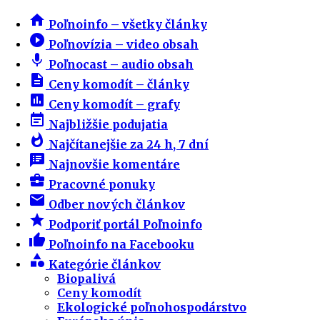
home
Poľnoinfo – všetky články
play_circle_filled
Poľnovízia – video obsah
mic
Poľnocast – audio obsah
description
Ceny komodít – články
insert_chart
Ceny komodít – grafy
event_note
Najbližšie podujatia
whatshot
Najčítanejšie za 24 h, 7 dní
speaker_notes
Najnovšie komentáre
business_center
Pracovné ponuky
email
Odber nových článkov
star
Podporiť portál Poľnoinfo
thumb_up
Poľnoinfo na Facebooku
category
Kategórie článkov
Biopalivá
Ceny komodít
Ekologické poľnohospodárstvo