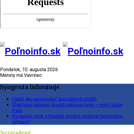
Pondelok, 10. augusta 2026
Meniny má Vavrinec
Syngenta informuje
Ušetri ako pestovateľ špeciálnych plodín
Efektívne riešenie chorôb cukrovej repy – nový Sugar
Pack
Pestujete cirok a hľadáte vhodné riešenie herbicídnej
ochrany?
Nezaradené