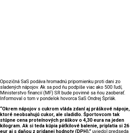
Opozičná SaS podáva hromadnú pripomienku proti dani zo
sladených nápojov. Ak sa pod ňu podpíše viac ako 500 ľudí,
Ministerstvo financií (MF) SR bude povinné sa ňou zaoberať.
Informoval o tom v pondelok hovorca SaS Ondrej Šprlák.
“Okrem nápojov s cukrom vláda zdaní aj práškové nápoje,
ktoré neobsahujú cukor, ale sladidlo. Športovcom tak
stúpne cena proteínových práškov o 4,30 eura na jeden
kilogram. Ak si teda kúpia päťkilové balenie, priplatia si 26
eur aj s daňou z pridanej hodnoty (DPH),”
uviedol predseda