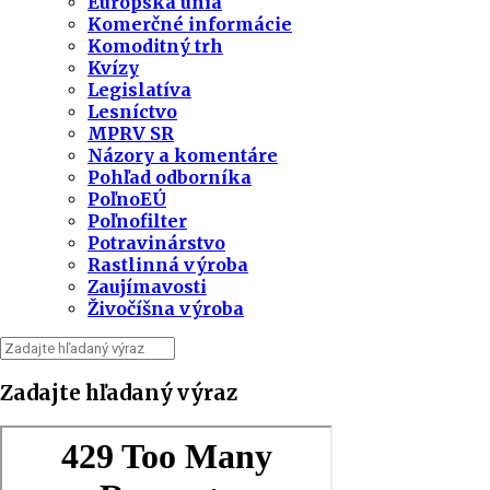
Európska únia
Komerčné informácie
Komoditný trh
Kvízy
Legislatíva
Lesníctvo
MPRV SR
Názory a komentáre
Pohľad odborníka
PoľnoEÚ
Poľnofilter
Potravinárstvo
Rastlinná výroba
Zaujímavosti
Živočíšna výroba
Zadajte hľadaný výraz