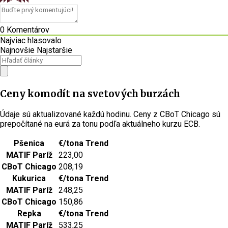
0
Komentárov
Najviac hlasovalo
Najnovšie
Najstaršie
Ceny komodít na svetových burzách
Údaje sú aktualizované každú hodinu. Ceny z CBoT Chicago sú
prepočítané na eurá za tonu podľa aktuálneho kurzu ECB.
Pšenica
€/tona
Trend
MATIF Paríž
223,00
CBoT Chicago
208,19
Kukurica
€/tona
Trend
MATIF Paríž
248,25
CBoT Chicago
150,86
Repka
€/tona
Trend
MATIF Paríž
533,25