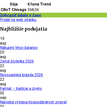
Sója
€/tona
Trend
CBoT Chicago
368,36
Zobraziť údaje v čase
Pridať na web stránku
Najbližšie podujatia
19
aug
Nákupný trhov baranov
20
aug
Země živitelka 2026
22
aug
Novosadská brázda 2026
22
aug
Farmár – tradície a zvyky.
02
sep
Národná výstava hospodárskych zvierat
02