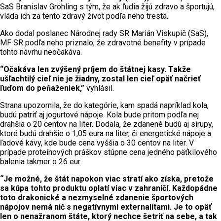
SaS Branislav Gröhling s tým, že ak ľudia žijú zdravo a športujú,
vláda ich za tento zdravý život podľa neho trestá.
Ako dodal poslanec Národnej rady SR Marián Viskupič (SaS),
MF SR podľa neho priznalo, že zdravotné benefity v prípade
tohto návrhu neočakáva.
“Očakáva len zvýšený príjem do štátnej kasy. Takže
ušľachtilý cieľ nie je žiadny, zostal len cieľ opäť načrieť
ľuďom do peňaženiek,”
vyhlásil.
Strana upozornila, že do kategórie, kam spadá napríklad kola,
budú patriť aj jogurtové nápoje. Kola bude pritom podľa nej
drahšia o 20 centov na liter. Dodala, že zdanené budú aj sirupy,
ktoré budú drahšie o 1,05 eura na liter, či energetické nápoje a
ľadové kávy, kde bude cena vyššia o 30 centov na liter. V
prípade proteínových práškov stúpne cena jedného päťkilového
balenia takmer o 26 eur.
“Je možné, že štát napokon viac stratí ako získa, pretože
sa kúpa tohto produktu oplatí viac v zahraničí. Každopádne
toto drakonické a nezmyselné zdanenie športových
nápojov nemá nič s negatívnymi externalitami. Je to opäť
len o nenažranom štáte, ktorý nechce šetriť na sebe, a tak