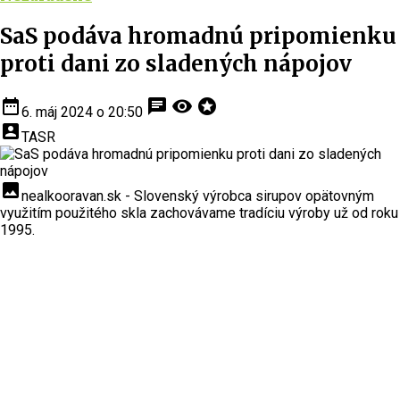
SaS podáva hromadnú pripomienku
proti dani zo sladených nápojov
date_range
chat
visibility
stars
6. máj 2024 o 20:50
account_box
TASR
insert_photo
nealkooravan.sk - Slovenský výrobca sirupov opätovným
využitím použitého skla zachovávame tradíciu výroby už od roku
1995.