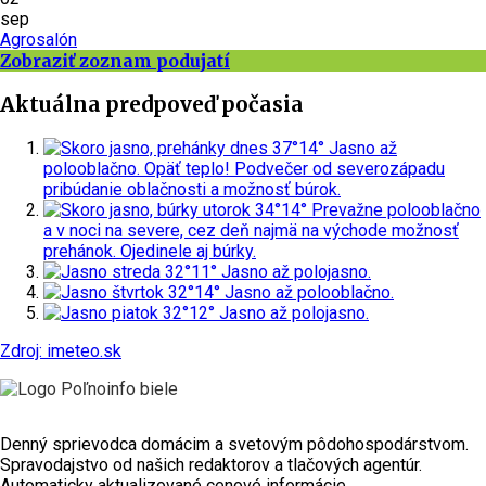
sep
Agrosalón
Zobraziť zoznam podujatí
Aktuálna predpoveď počasia
dnes
37°
14°
Jasno až
polooblačno. Opäť teplo! Podvečer od severozápadu
pribúdanie oblačnosti a možnosť búrok.
utorok
34°
14°
Prevažne polooblačno
a v noci na severe, cez deň najmä na východe možnosť
prehánok. Ojedinele aj búrky.
streda
32°
11°
Jasno až polojasno.
štvrtok
32°
14°
Jasno až polooblačno.
piatok
32°
12°
Jasno až polojasno.
Zdroj: imeteo.sk
Denný sprievodca domácim a svetovým pôdohospodárstvom.
Spravodajstvo od našich redaktorov a tlačových agentúr.
Automaticky aktualizované cenové informácie.