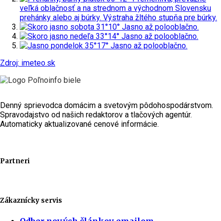
veľká oblačnosť a na strednom a východnom Slovensku
prehánky alebo aj búrky.
Výstraha žltého stupňa pre búrky.
sobota
31°
10°
Jasno až polooblačno.
nedeľa
33°
14°
Jasno až polooblačno.
pondelok
35°
17°
Jasno až polooblačno.
Zdroj: imeteo.sk
Denný sprievodca domácim a svetovým pôdohospodárstvom.
Spravodajstvo od našich redaktorov a tlačových agentúr.
Automaticky aktualizované cenové informácie.
Partneri
Zákaznícky servis
Odber nových článkov emailom