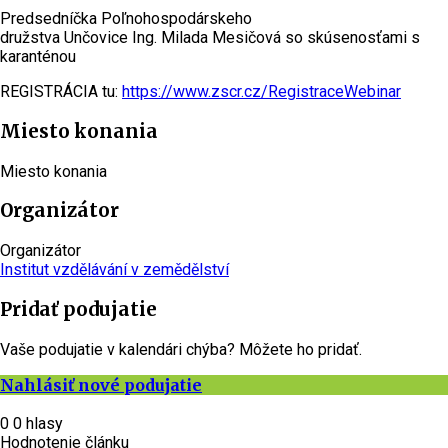
Predsedníčka Poľnohospodárskeho
družstva Unčovice Ing. Milada Mesičová so skúsenosťami s
karanténou
REGISTRÁCIA tu:
https://www.zscr.cz/RegistraceWebinar
Miesto konania
Miesto konania
Organizátor
Organizátor
Institut vzdělávání v zemědělství
Pridať podujatie
Vaše podujatie v kalendári chýba? Môžete ho pridať.
Nahlásiť nové podujatie
0
0
hlasy
Hodnotenie článku