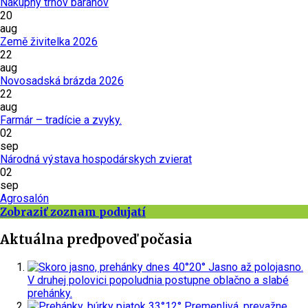
Nákupný trhov baranov
20
aug
Země živitelka 2026
22
aug
Novosadská brázda 2026
22
aug
Farmár – tradície a zvyky.
02
sep
Národná výstava hospodárskych zvierat
02
sep
Agrosalón
Zobraziť zoznam podujatí
Aktuálna predpoveď počasia
dnes
40°
20°
Jasno až polojasno.
V druhej polovici popoludnia postupne oblačno a slabé
prehánky.
piatok
33°
12°
Premenlivá, prevažne