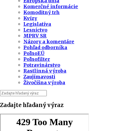
Európska únia
Komerčné informácie
Komoditný trh
Kvízy
Legislatíva
Lesníctvo
MPRV SR
Názory a komentáre
Pohľad odborníka
PoľnoEÚ
Poľnofilter
Potravinárstvo
Rastlinná výroba
Zaujímavosti
Živočíšna výroba
Zadajte hľadaný výraz