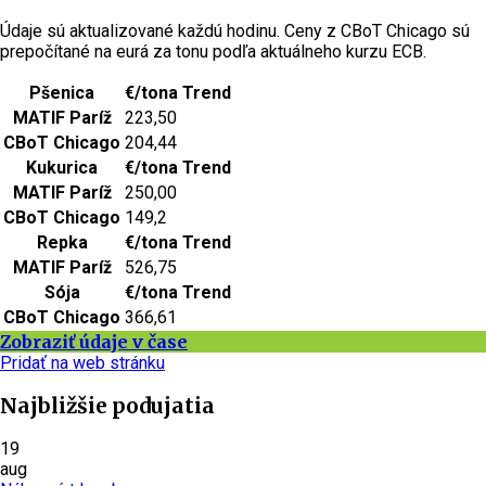
Údaje sú aktualizované každú hodinu. Ceny z CBoT Chicago sú
prepočítané na eurá za tonu podľa aktuálneho kurzu ECB.
Pšenica
€/tona
Trend
MATIF Paríž
223,50
CBoT Chicago
204,44
Kukurica
€/tona
Trend
MATIF Paríž
250,00
CBoT Chicago
149,2
Repka
€/tona
Trend
MATIF Paríž
526,75
Sója
€/tona
Trend
CBoT Chicago
366,61
Zobraziť údaje v čase
Pridať na web stránku
Najbližšie podujatia
19
aug