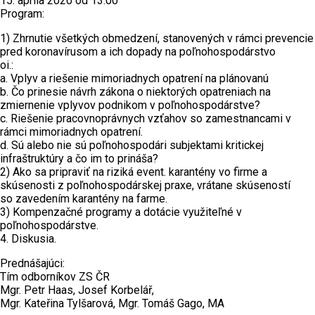
15. apríla 2020 od 13:00
Program:
1) Zhrnutie všetkých obmedzení, stanovených v rámci prevencie
pred koronavírusom a ich dopady na poľnohospodárstvo
oi.:
a. Vplyv a riešenie mimoriadnych opatrení na plánovanú
b. Čo prinesie návrh zákona o niektorých opatreniach na
zmiernenie vplyvov podnikom v poľnohospodárstve?
c. Riešenie pracovnoprávnych vzťahov so zamestnancami v
rámci mimoriadnych opatrení.
d. Sú alebo nie sú poľnohospodári subjektami kritickej
infraštruktúry a čo im to prináša?
2) Ako sa pripraviť na riziká event. karantény vo firme a
skúsenosti z poľnohospodárskej praxe, vrátane skúseností
so zavedením karantény na farme.
3) Kompenzačné programy a dotácie využiteľné v
poľnohospodárstve.
4. Diskusia.
Prednášajúci:
Tím odborníkov ZS ČR
Mgr. Petr Haas, Josef Korbelář,
Mgr. Kateřina Tylšarová, Mgr. Tomáš Gago, MA