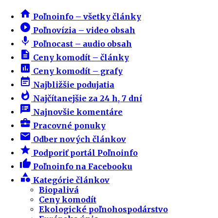
home
Poľnoinfo – všetky články
play_circle_filled
Poľnovízia – video obsah
mic
Poľnocast – audio obsah
description
Ceny komodít – články
insert_chart
Ceny komodít – grafy
event_note
Najbližšie podujatia
whatshot
Najčítanejšie za 24 h, 7 dní
speaker_notes
Najnovšie komentáre
business_center
Pracovné ponuky
email
Odber nových článkov
star
Podporiť portál Poľnoinfo
thumb_up
Poľnoinfo na Facebooku
category
Kategórie článkov
Biopalivá
Ceny komodít
Ekologické poľnohospodárstvo