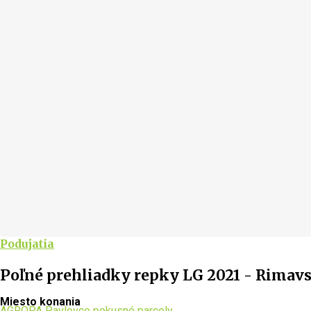
Podujatia
Poľné prehliadky repky LG 2021 - Rimav
Miesto konania
AGROPA Pavlovce pokusné parcely