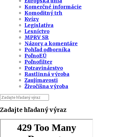
Európska únia
Komerčné informácie
Komoditný trh
Kvízy
Legislatíva
Lesníctvo
MPRV SR
Názory a komentáre
Pohľad odborníka
PoľnoEÚ
Poľnofilter
Potravinárstvo
Rastlinná výroba
Zaujímavosti
Živočíšna výroba
Zadajte hľadaný výraz