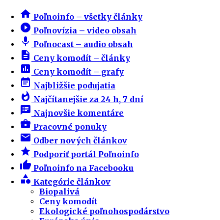
home
Poľnoinfo – všetky články
play_circle_filled
Poľnovízia – video obsah
mic
Poľnocast – audio obsah
description
Ceny komodít – články
insert_chart
Ceny komodít – grafy
event_note
Najbližšie podujatia
whatshot
Najčítanejšie za 24 h, 7 dní
speaker_notes
Najnovšie komentáre
business_center
Pracovné ponuky
email
Odber nových článkov
star
Podporiť portál Poľnoinfo
thumb_up
Poľnoinfo na Facebooku
category
Kategórie článkov
Biopalivá
Ceny komodít
Ekologické poľnohospodárstvo