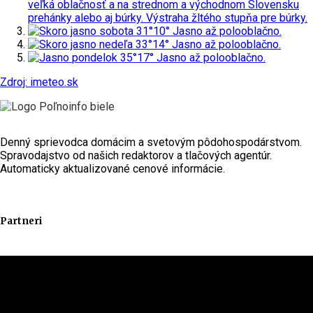
veľká oblačnosť a na strednom a východnom Slovensku
prehánky alebo aj búrky.
Výstraha žltého stupňa pre búrky.
sobota
31°
10°
Jasno až polooblačno.
nedeľa
33°
14°
Jasno až polooblačno.
pondelok
35°
17°
Jasno až polooblačno.
Zdroj: imeteo.sk
Denný sprievodca domácim a svetovým pôdohospodárstvom.
Spravodajstvo od našich redaktorov a tlačových agentúr.
Automaticky aktualizované cenové informácie.
Partneri