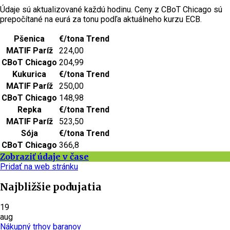
Údaje sú aktualizované každú hodinu. Ceny z CBoT Chicago sú
prepočítané na eurá za tonu podľa aktuálneho kurzu ECB.
Pšenica
€/tona
Trend
MATIF Paríž
224,00
CBoT Chicago
204,99
Kukurica
€/tona
Trend
MATIF Paríž
250,00
CBoT Chicago
148,98
Repka
€/tona
Trend
MATIF Paríž
523,50
Sója
€/tona
Trend
CBoT Chicago
366,8
Zobraziť údaje v čase
Pridať na web stránku
Najbližšie podujatia
19
aug
Nákupný trhov baranov