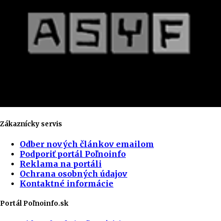
Zákaznícky servis
Odber nových článkov emailom
Podporiť portál Poľnoinfo
Reklama na portáli
Ochrana osobných údajov
Kontaktné informácie
Portál Poľnoinfo.sk