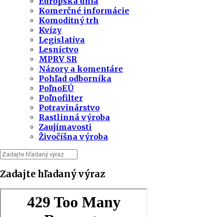
Európska únia
Komerčné informácie
Komoditný trh
Kvízy
Legislatíva
Lesníctvo
MPRV SR
Názory a komentáre
Pohľad odborníka
PoľnoEÚ
Poľnofilter
Potravinárstvo
Rastlinná výroba
Zaujímavosti
Živočíšna výroba
Zadajte hľadaný výraz