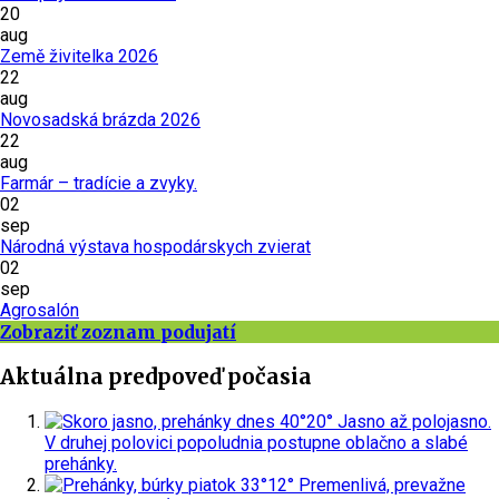
20
aug
Země živitelka 2026
22
aug
Novosadská brázda 2026
22
aug
Farmár – tradície a zvyky.
02
sep
Národná výstava hospodárskych zvierat
02
sep
Agrosalón
Zobraziť zoznam podujatí
Aktuálna predpoveď počasia
dnes
40°
20°
Jasno až polojasno.
V druhej polovici popoludnia postupne oblačno a slabé
prehánky.
piatok
33°
12°
Premenlivá, prevažne