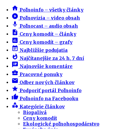
home
Poľnoinfo – všetky články
play_circle_filled
Poľnovízia – video obsah
mic
Poľnocast – audio obsah
description
Ceny komodít – články
insert_chart
Ceny komodít – grafy
event_note
Najbližšie podujatia
whatshot
Najčítanejšie za 24 h, 7 dní
speaker_notes
Najnovšie komentáre
business_center
Pracovné ponuky
email
Odber nových článkov
star
Podporiť portál Poľnoinfo
thumb_up
Poľnoinfo na Facebooku
category
Kategórie článkov
Biopalivá
Ceny komodít
Ekologické poľnohospodárstvo