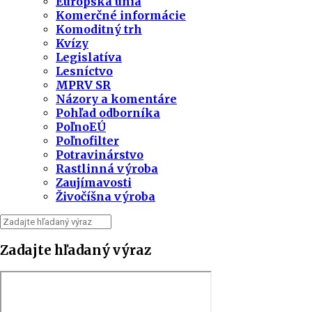
Európska únia
Komerčné informácie
Komoditný trh
Kvízy
Legislatíva
Lesníctvo
MPRV SR
Názory a komentáre
Pohľad odborníka
PoľnoEÚ
Poľnofilter
Potravinárstvo
Rastlinná výroba
Zaujímavosti
Živočíšna výroba
Zadajte hľadaný výraz