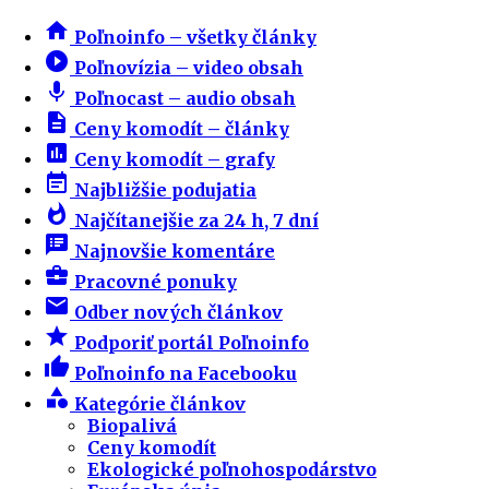
home
Poľnoinfo – všetky články
play_circle_filled
Poľnovízia – video obsah
mic
Poľnocast – audio obsah
description
Ceny komodít – články
insert_chart
Ceny komodít – grafy
event_note
Najbližšie podujatia
whatshot
Najčítanejšie za 24 h, 7 dní
speaker_notes
Najnovšie komentáre
business_center
Pracovné ponuky
email
Odber nových článkov
star
Podporiť portál Poľnoinfo
thumb_up
Poľnoinfo na Facebooku
category
Kategórie článkov
Biopalivá
Ceny komodít
Ekologické poľnohospodárstvo