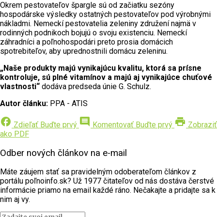
Okrem pestovateľov špargle sú od začiatku sezóny
hospodárske výsledky ostatných pestovateľov pod výrobnými
nákladmi. Nemeckí pestovatelia zeleniny združení najmä v
rodinných podnikoch bojujú o svoju existenciu. Nemeckí
záhradníci a poľnohospodári preto prosia domácich
spotrebiteľov, aby uprednostnili domácu zeleninu.
„Naše produkty majú vynikajúcu kvalitu, ktorá sa prísne
kontroluje, sú plné vitamínov a majú aj vynikajúce chuťové
vlastnosti“
dodáva predseda únie G. Schulz.
Autor článku:
PPA - ATIS
facebook
comment
print
Zdieľať
Buďte prvý
Komentovať
Buďte prvý
Zobraziť
ako PDF
Odber nových článkov na e-mail
Máte záujem stať sa pravidelným odoberateľom článkov z
portálu poľnoinfo.sk? Už 1977 čitateľov od nás dostáva čerstvé
informácie priamo na email každé ráno. Nečakajte a pridajte sa k
nim aj vy.