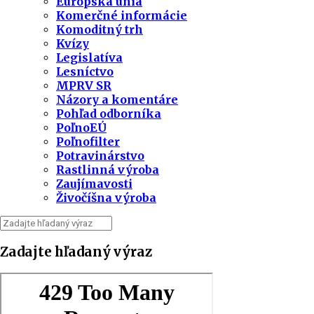
Európska únia
Komerčné informácie
Komoditný trh
Kvízy
Legislatíva
Lesníctvo
MPRV SR
Názory a komentáre
Pohľad odborníka
PoľnoEÚ
Poľnofilter
Potravinárstvo
Rastlinná výroba
Zaujímavosti
Živočíšna výroba
Zadajte hľadaný výraz