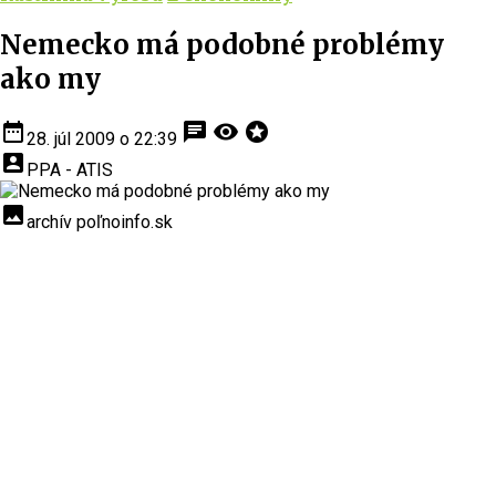
Nemecko má podobné problémy
ako my
date_range
chat
visibility
stars
28. júl 2009 o 22:39
account_box
PPA - ATIS
insert_photo
archív poľnoinfo.sk