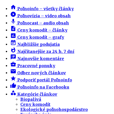
home
Poľnoinfo – všetky články
play_circle_filled
Poľnovízia – video obsah
mic
Poľnocast – audio obsah
description
Ceny komodít – články
insert_chart
Ceny komodít – grafy
event_note
Najbližšie podujatia
whatshot
Najčítanejšie za 24 h, 7 dní
speaker_notes
Najnovšie komentáre
business_center
Pracovné ponuky
email
Odber nových článkov
star
Podporiť portál Poľnoinfo
thumb_up
Poľnoinfo na Facebooku
category
Kategórie článkov
Biopalivá
Ceny komodít
Ekologické poľnohospodárstvo