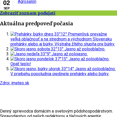
Agrosalón
02
SEP
Zobraziť zoznam podujatí
Aktuálna predpoveď počasia
dnes
33°
12°
Premenlivá, prevažne
veľká oblačnosť a na strednom a východnom Slovensku
prehánky alebo aj búrky.
Výstraha žltého stupňa pre búrky.
sobota
32°
13°
Jasno až polooblačno.
nedeľa
33°
9°
Jasno až polojasno.
pondelok
37°
15°
Jasno až polooblačno.
Opäť teplo!
utorok
33°
14°
Jasno až polooblačno.
V priebehu popoludnia ojedinele prehánky alebo búrky.
Zdroj: imeteo.sk
Denný sprievodca domácim a svetovým pôdohospodárstvom.
Spravodajstvo od našich redaktorov a tlačových agentúr.