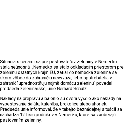
Situácia s cenami sa pre pestovateľov zeleniny v Nemecku
stala neúnosná. „Nemecko sa stalo odkladacím priestorom pre
zeleninu ostatných krajín EÚ, zatiaľ čo nemecká zelenina sa
skoro vôbec do zahraničia nevyváža, lebo spotrebitelia v
zahraničí uprednostňujú najmä domácu zeleninu“ povedal
predseda zeleninárskej únie Gerhard Schulz.
Náklady na prepravu a balenie sú oveľa vyššie ako náklady na
vypestovanie šalátu, kalerábu, brokolice alebo uhoriek.
Predseda únie informoval, že v takejto beznádejnej situácii sa
nachádza 12 tisíc podnikov v Nemecku, ktoré sa zaoberajú
pestovaním zeleniny.