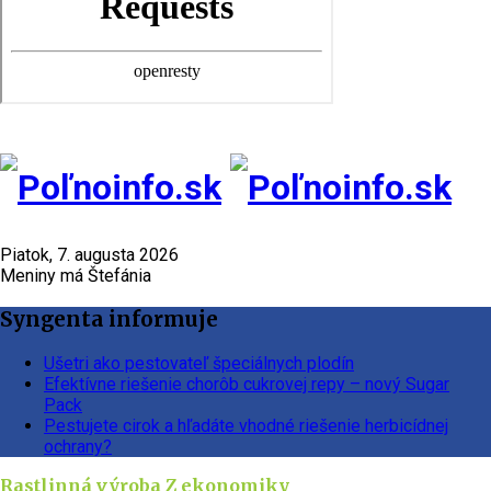
Piatok, 7. augusta 2026
Meniny má Štefánia
Syngenta informuje
Ušetri ako pestovateľ špeciálnych plodín
Efektívne riešenie chorôb cukrovej repy – nový Sugar
Pack
Pestujete cirok a hľadáte vhodné riešenie herbicídnej
ochrany?
Rastlinná výroba
Z ekonomiky