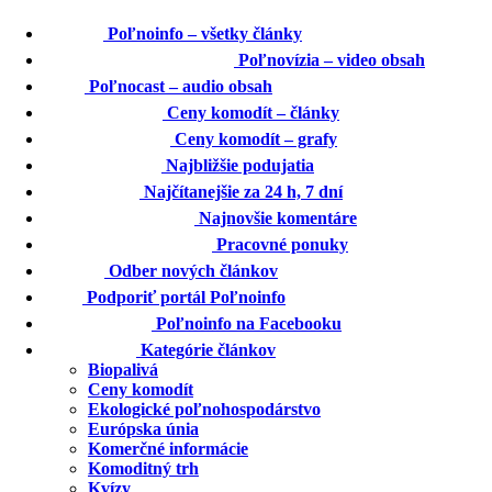
home
Poľnoinfo – všetky články
play_circle_filled
Poľnovízia – video obsah
mic
Poľnocast – audio obsah
description
Ceny komodít – články
insert_chart
Ceny komodít – grafy
event_note
Najbližšie podujatia
whatshot
Najčítanejšie za 24 h, 7 dní
speaker_notes
Najnovšie komentáre
business_center
Pracovné ponuky
email
Odber nových článkov
star
Podporiť portál Poľnoinfo
thumb_up
Poľnoinfo na Facebooku
category
Kategórie článkov
Biopalivá
Ceny komodít
Ekologické poľnohospodárstvo
Európska únia
Komerčné informácie
Komoditný trh
Kvízy