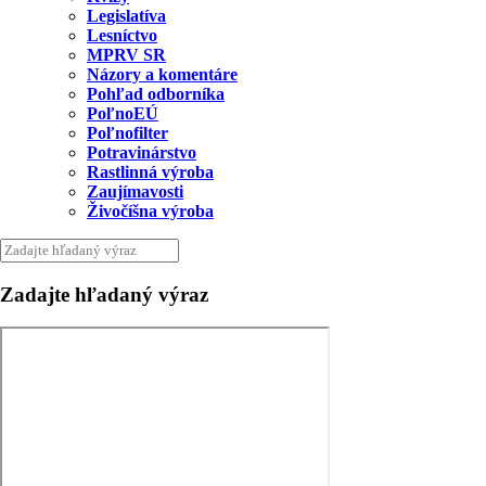
Legislatíva
Lesníctvo
MPRV SR
Názory a komentáre
Pohľad odborníka
PoľnoEÚ
Poľnofilter
Potravinárstvo
Rastlinná výroba
Zaujímavosti
Živočíšna výroba
Zadajte hľadaný výraz