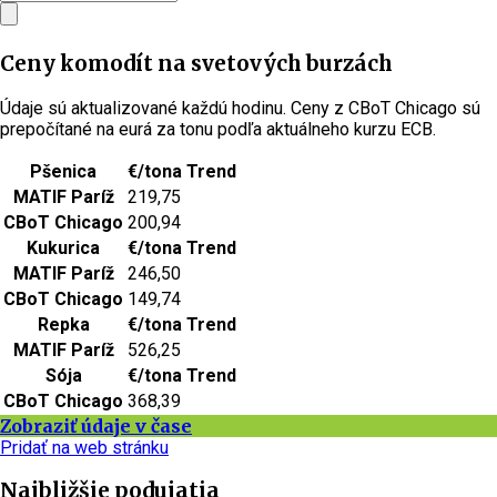
Ceny komodít na svetových burzách
Údaje sú aktualizované každú hodinu. Ceny z CBoT Chicago sú
prepočítané na eurá za tonu podľa aktuálneho kurzu ECB.
Pšenica
€/tona
Trend
MATIF Paríž
219,75
CBoT Chicago
200,94
Kukurica
€/tona
Trend
MATIF Paríž
246,50
CBoT Chicago
149,74
Repka
€/tona
Trend
MATIF Paríž
526,25
Sója
€/tona
Trend
CBoT Chicago
368,39
Zobraziť údaje v čase
Pridať na web stránku
Najbližšie podujatia