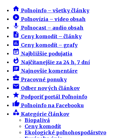
home
Poľnoinfo – všetky články
play_circle_filled
Poľnovízia – video obsah
mic
Poľnocast – audio obsah
description
Ceny komodít – články
insert_chart
Ceny komodít – grafy
event_note
Najbližšie podujatia
whatshot
Najčítanejšie za 24 h, 7 dní
speaker_notes
Najnovšie komentáre
business_center
Pracovné ponuky
email
Odber nových článkov
star
Podporiť portál Poľnoinfo
thumb_up
Poľnoinfo na Facebooku
category
Kategórie článkov
Biopalivá
Ceny komodít
Ekologické poľnohospodárstvo