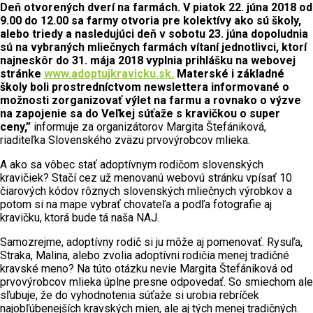
Deň otvorených dverí na farmách. V piatok 22. júna 2018 od
9.00 do 12.00 sa farmy otvoria pre kolektívy ako sú školy,
alebo triedy a nasledujúci deň v sobotu 23. júna dopoludnia
sú na vybraných mliečnych farmách vítaní jednotlivci, ktorí
najneskôr do 31. mája 2018 vyplnia prihlášku na webovej
stránke
www.adoptujkravicku.sk.
Materské i základné
školy boli prostredníctvom newslettera informované o
možnosti zorganizovať výlet na farmu a rovnako o výzve
na zapojenie sa do Veľkej súťaže s kravičkou o super
ceny,”
informuje za organizátorov Margita Štefániková,
riaditeľka Slovenského zväzu prvovýrobcov mlieka.
A ako sa vôbec stať adoptívnym rodičom slovenských
kravičiek? Stačí cez už menovanú webovú stránku vpísať 10
čiarových kódov rôznych slovenských mliečnych výrobkov a
potom si na mape vybrať chovateľa a podľa fotografie aj
kravičku, ktorá bude tá naša NAJ.
Samozrejme, adoptívny rodič si ju môže aj pomenovať. Rysuľa,
Straka, Malina, alebo zvolia adoptívni rodičia menej tradičné
kravské meno? Na túto otázku nevie Margita Štefániková od
prvovýrobcov mlieka úplne presne odpovedať. So smiechom ale
sľubuje, že do vyhodnotenia súťaže si urobia rebríček
najobľúbenejších kravských mien, ale aj tých menej tradičných.