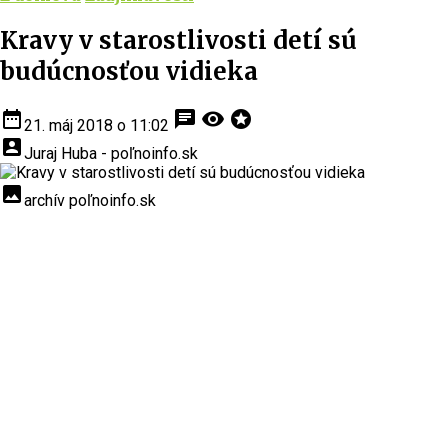
Kravy v starostlivosti detí sú
budúcnosťou vidieka
date_range
chat
visibility
stars
21. máj 2018 o 11:02
account_box
Juraj Huba - poľnoinfo.sk
insert_photo
archív poľnoinfo.sk