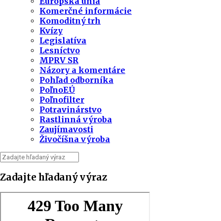
Európska únia
Komerčné informácie
Komoditný trh
Kvízy
Legislatíva
Lesníctvo
MPRV SR
Názory a komentáre
Pohľad odborníka
PoľnoEÚ
Poľnofilter
Potravinárstvo
Rastlinná výroba
Zaujímavosti
Živočíšna výroba
Zadajte hľadaný výraz