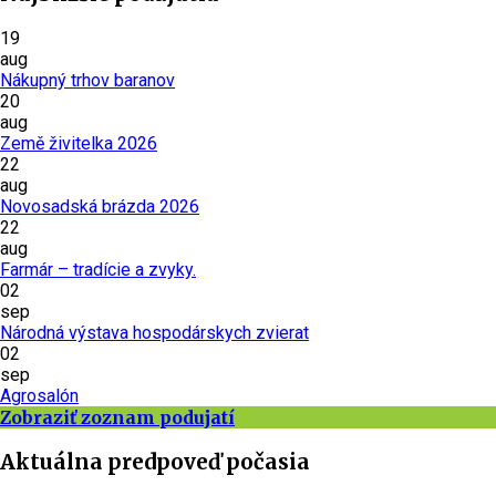
19
aug
Nákupný trhov baranov
20
aug
Země živitelka 2026
22
aug
Novosadská brázda 2026
22
aug
Farmár – tradície a zvyky.
02
sep
Národná výstava hospodárskych zvierat
02
sep
Agrosalón
Zobraziť zoznam podujatí
Aktuálna predpoveď počasia