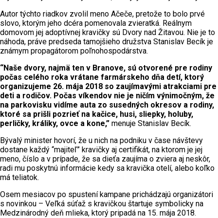
Autor týchto riadkov zvolil meno Ačeče, pretože to bolo prvé
slovo, ktorým jeho dcéra pomenovala zvieratká. Reálnym
domovom jej adoptívnej kravičky sú Dvory nad Žitavou. Nie je to
náhoda, práve predseda tamojšieho družstva Stanislav Becík je
známym propagátorom poľnohospodárstva.
“Naše dvory, najmä ten v Branove, sú otvorené pre rodiny
počas celého roka vrátane farmárskeho dňa detí, ktorý
organizujeme 26. mája 2018 so zaujímavými atrakciami pre
deti a rodičov. Počas víkendov nie je ničím výnimočným, že
na parkovisku vidíme auta zo susedných okresov a rodiny,
ktoré sa prišli pozrieť na kačice, husi, sliepky, holuby,
perličky, králiky, ovce a kone,”
menuje Stanislav Becík.
Bývalý minister hovorí, že u nich na podniku v čase návštevy
dostane každý “majiteľ” kravičky aj certifikát, na ktorom je jej
meno, číslo a v prípade, že sa dieťa zaujíma o zviera aj neskôr,
radi mu poskytnú informácie kedy sa kravička otelí, alebo koľko
má teliatok.
Osem mesiacov po spustení kampane prichádzajú organizátori
s novinkou – Veľká súťaž s kravičkou štartuje symbolicky na
Medzinárodný deň mlieka, ktorý pripadá na 15. mája 2018.