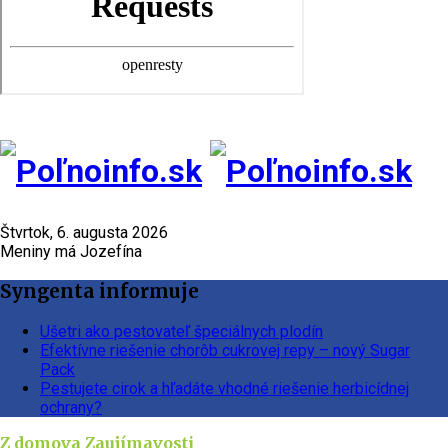
Štvrtok, 6. augusta 2026
Meniny má Jozefína
Syngenta informuje
Ušetri ako pestovateľ špeciálnych plodín
Efektívne riešenie chorôb cukrovej repy – nový Sugar
Pack
Pestujete cirok a hľadáte vhodné riešenie herbicídnej
ochrany?
Z domova
Zaujímavosti