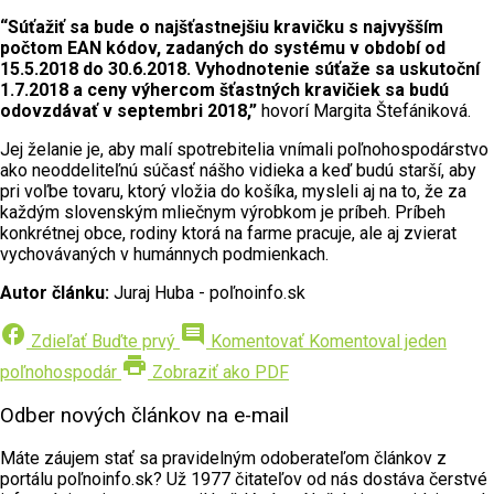
“Súťažiť sa bude o najšťastnejšiu kravičku s najvyšším
počtom EAN kódov, zadaných do systému v období od
15.5.2018 do 30.6.2018. Vyhodnotenie súťaže sa uskutoční
1.7.2018 a ceny výhercom šťastných kravičiek sa budú
odovzdávať v septembri 2018,”
hovorí Margita Štefániková.
Jej želanie je, aby malí spotrebitelia vnímali poľnohospodárstvo
ako neoddeliteľnú súčasť nášho vidieka a keď budú starší, aby
pri voľbe tovaru, ktorý vložia do košíka, mysleli aj na to, že za
každým slovenským mliečnym výrobkom je príbeh. Príbeh
konkrétnej obce, rodiny ktorá na farme pracuje, ale aj zvierat
vychovávaných v humánnych podmienkach.
Autor článku:
Juraj Huba - poľnoinfo.sk
facebook
comment
Zdieľať
Buďte prvý
Komentovať
Komentoval jeden
print
poľnohospodár
Zobraziť ako PDF
Odber nových článkov na e-mail
Máte záujem stať sa pravidelným odoberateľom článkov z
portálu poľnoinfo.sk? Už 1977 čitateľov od nás dostáva čerstvé