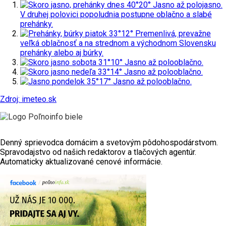
dnes
40°
20°
Jasno až polojasno.
V druhej polovici popoludnia postupne oblačno a slabé
prehánky.
piatok
33°
12°
Premenlivá, prevažne
veľká oblačnosť a na strednom a východnom Slovensku
prehánky alebo aj búrky.
sobota
31°
10°
Jasno až polooblačno.
nedeľa
33°
14°
Jasno až polooblačno.
pondelok
35°
17°
Jasno až polooblačno.
Zdroj: imeteo.sk
Denný sprievodca domácim a svetovým pôdohospodárstvom.
Spravodajstvo od našich redaktorov a tlačových agentúr.
Automaticky aktualizované cenové informácie.