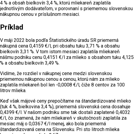
4 % a obsah bielkovín 3,4 %, ktorú mliekareň zaplatila
jednotlivým dodávateľom, v porovnaní s priemernou slovenskou
nákupnou cenou v príslušnom mesiaci.
Príklad
V máji 2022 bola podľa Štatistického úradu SR priemerná
nákupná cena 0,4159 €/l, pri obsahu tuku 3,71 % a obsahu
bielkovín 3,31 %. V tom istom mesiaci zaplatila mliekareň
nášmu podniku cenu 0,4151 €/l za mlieko s obsahom tuku 4,125
% a obsahu bielkovín 3,49 %.
Vidíme, že rozdiel v nákupnej cene medzi slovenskou
priemernou nákupnou cenou a cenou, ktorú nám za mlieko
zaplatila mliekareň bol len -0,0008 €/l, čiže 8 centov za 100
litrov mlieka.
Keď však májové ceny prepočítame na štandardizované mlieko
(tuk 4 %, bielkovina 3,4 %), priemerná slovenská cena dosahuje
0,4399 €/l. V našom podniku sme tak dostali zaplatené 0,4032
€/l, čo znamená, že nám mliekareň v skutočnosti zaplatila za
mesiac máj o 0,0367 €/l menej, ako bola priemerná
štandardizovaná cena na Slovensku. Pri sto litroch mlieka