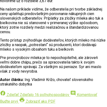
hovoríme už o rozdiele 3,67 eur.
Na našom príklade vidíme, že odberatelia pri tvorbe základnej
ceny uplatňujú predovšetkým porovnanie nákupných cien
slovenských odberateľov. Príplatky za zložky mlieka ako tuk a
bielkovina nie sú stanovené v primeranej výške spôsobom,
ktorý zotrie rozdiely medzi realizačnou a štandardizovanou
cenou.
Tento prístup zvýhodňuje dodávateľov, ktorých mlieko má nízke
zložky a naopak, „potrestaní“ sú producenti, ktorí dodávajú
mlieko s vysokým obsahom tuku a bielkovín.
Pre prvovýrobcov mlieka je to nepochopiteľné, ale zároveň
veľmi dobre chápu, prečo sa spracovatelia takto k svojim
dodávateľom správajú. Za všetkým sú peniaze. Syr ani maslo
však z vody nevyrobia.
Autor článku:
Ing. Vladimír Krížo, chovateľ slovenského
strakatého dobytka
facebook
comment
Zdieľať
Zdieľalo 16 poľnohospodárov
Komentovať
print
Buďte prvý
Zobraziť ako PDF