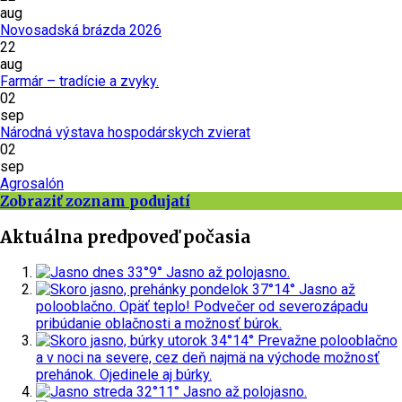
aug
Novosadská brázda 2026
22
aug
Farmár – tradície a zvyky.
02
sep
Národná výstava hospodárskych zvierat
02
sep
Agrosalón
Zobraziť zoznam podujatí
Aktuálna predpoveď počasia
dnes
33°
9°
Jasno až polojasno.
pondelok
37°
14°
Jasno až
polooblačno. Opäť teplo! Podvečer od severozápadu
pribúdanie oblačnosti a možnosť búrok.
utorok
34°
14°
Prevažne polooblačno
a v noci na severe, cez deň najmä na východe možnosť
prehánok. Ojedinele aj búrky.
streda
32°
11°
Jasno až polojasno.