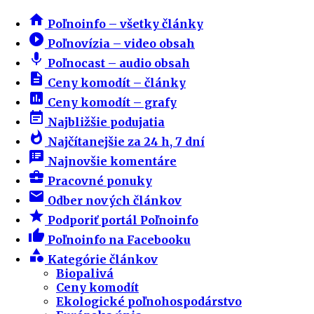
home
Poľnoinfo – všetky články
play_circle_filled
Poľnovízia – video obsah
mic
Poľnocast – audio obsah
description
Ceny komodít – články
insert_chart
Ceny komodít – grafy
event_note
Najbližšie podujatia
whatshot
Najčítanejšie za 24 h, 7 dní
speaker_notes
Najnovšie komentáre
business_center
Pracovné ponuky
email
Odber nových článkov
star
Podporiť portál Poľnoinfo
thumb_up
Poľnoinfo na Facebooku
category
Kategórie článkov
Biopalivá
Ceny komodít
Ekologické poľnohospodárstvo