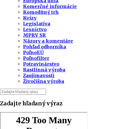
Európska únia
Komerčné informácie
Komoditný trh
Kvízy
Legislatíva
Lesníctvo
MPRV SR
Názory a komentáre
Pohľad odborníka
PoľnoEÚ
Poľnofilter
Potravinárstvo
Rastlinná výroba
Zaujímavosti
Živočíšna výroba
Zadajte hľadaný výraz