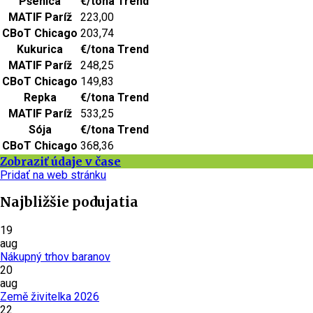
Pšenica
€/tona
Trend
MATIF Paríž
223,00
CBoT Chicago
203,74
Kukurica
€/tona
Trend
MATIF Paríž
248,25
CBoT Chicago
149,83
Repka
€/tona
Trend
MATIF Paríž
533,25
Sója
€/tona
Trend
CBoT Chicago
368,36
Zobraziť údaje v čase
Pridať na web stránku
Najbližšie podujatia
19
aug
Nákupný trhov baranov
20
aug
Země živitelka 2026
22