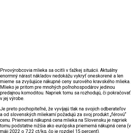
Prvovýrobcovia mlieka sa ocitli v ťažkej situácii. Aktuálny
enormný nárast nákladov nedokážu vykryť oneskorené a len
mierne sa zvyšujúce nákupné ceny surového kravského mlieka.
Mlieko je pritom pre mnohých poľnohospodárov jedinou
predajnou komoditou. Napriek tomu sa rozhodujú, či pokračovať
v jej výrobe.
Je preto pochopiteľné, že vyvíjajú tlak na svojich odberateľov
a od slovenských mliekarní požadujú za svoj produkt „férovú“
cenu. Priemerná nákupná cena mlieka na Slovensku je napriek
tomu podstatne nižšia ako európska priemerná nákupná cena (v
máji 2022 o 7,22 ct/kg, čo je rozdiel 15 percent).