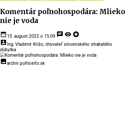
Komentár poľnohospodára: Mlieko
nie je voda
date_range
chat
visibility
stars
15. august 2022 o 15:09
account_box
Ing. Vladimír Krížo, chovateľ slovenského strakatého
dobytka
insert_photo
archív poľnoinfo.sk