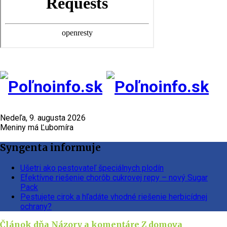
Nedeľa, 9. augusta 2026
Meniny má Ľubomíra
Syngenta informuje
Ušetri ako pestovateľ špeciálnych plodín
Efektívne riešenie chorôb cukrovej repy – nový Sugar
Pack
Pestujete cirok a hľadáte vhodné riešenie herbicídnej
ochrany?
Článok dňa
Názory a komentáre
Z domova