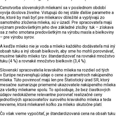
Cenotvorba slovenských mliekarní sa v poslednom období
vyvíja doslova živelne. Vstupujú do nej stále ďalšie parametre a
tie, ktoré by mali byť pre mliekarov dôležité a vyplývajú zo
samotného zloženia mlieka, sú v úzadí. Pre spracovateľa majú
význam predovšetkým jeho dve základné zložky: tuk – získava
sa z neho smotana predovšetkým na výrobu masla a bielkoviny
– pre výrobu syrov.
A keďže mlieko nie je voda a mlieko každého dodávateľa má iný
obsah tuku a iný obsah bielkovín, aby sme ho mohli porovnávať,
musíme takéto mlieko tzv. štandardizovať na rovnaké množstvo
tuku (4 %) a rovnaké množstvo bielkovín (3,4 %).
Slovenskí spracovatelia kravského mlieka na rozdiel od tých
v Európe nezverejňujú údaje o cene a parametroch nakúpeného
mlieka. Túto povinnosť majú len pre Štatistický úrad SR, ktorý
mesačne sumarizuje priemerné ukazovatele nakúpeného mlieka
za všetky mliekarne spolu. To spôsobuje, že bez čiastkových
údajov nedokážeme relevantne porovnať realizačné ceny
jednotlivých spracovateľov surového kravského mlieka a teda
nevieme, ktorá mliekareň koľko za mlieko skutočne platí.
Čo však vieme vypočítať, je štandardizovaná cena na obsah tuku