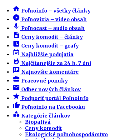
home
Poľnoinfo – všetky články
play_circle_filled
Poľnovízia – video obsah
mic
Poľnocast – audio obsah
description
Ceny komodít – články
insert_chart
Ceny komodít – grafy
event_note
Najbližšie podujatia
whatshot
Najčítanejšie za 24 h, 7 dní
speaker_notes
Najnovšie komentáre
business_center
Pracovné ponuky
email
Odber nových článkov
star
Podporiť portál Poľnoinfo
thumb_up
Poľnoinfo na Facebooku
category
Kategórie článkov
Biopalivá
Ceny komodít
Ekologické poľnohospodárstvo