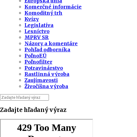
Európska únia
Komerčné informácie
Komoditný trh
Kvízy
Legislatíva
Lesníctvo
MPRV SR
Názory a komentáre
Pohľad odborníka
PoľnoEÚ
Poľnofilter
Potravinárstvo
Rastlinná výroba
Zaujímavosti
Živočíšna výroba
Zadajte hľadaný výraz