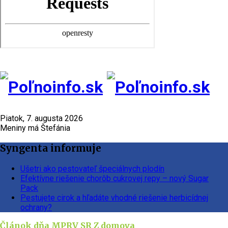
Piatok, 7. augusta 2026
Meniny má Štefánia
Syngenta informuje
Ušetri ako pestovateľ špeciálnych plodín
Efektívne riešenie chorôb cukrovej repy – nový Sugar
Pack
Pestujete cirok a hľadáte vhodné riešenie herbicídnej
ochrany?
Článok dňa
MPRV SR
Z domova