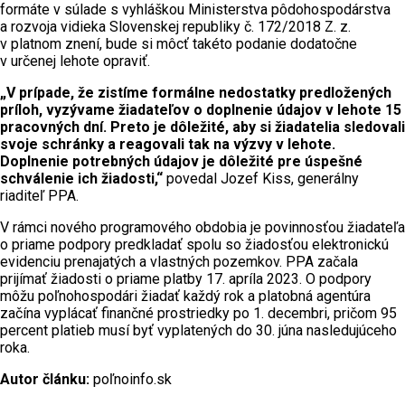
formáte v súlade s vyhláškou Ministerstva pôdohospodárstva
a rozvoja vidieka Slovenskej republiky č. 172/2018 Z. z.
v platnom znení, bude si môcť takéto podanie dodatočne
v určenej lehote opraviť.
„V prípade, že zistíme formálne nedostatky predložených
príloh, vyzývame žiadateľov o doplnenie údajov v lehote 15
pracovných dní. Preto je dôležité, aby si žiadatelia sledovali
svoje schránky a reagovali tak na výzvy v lehote.
Doplnenie potrebných údajov je dôležité pre úspešné
schválenie ich žiadosti,“
povedal Jozef Kiss, generálny
riaditeľ PPA.
V rámci nového programového obdobia je povinnosťou žiadateľa
o priame podpory predkladať spolu so žiadosťou elektronickú
evidenciu prenajatých a vlastných pozemkov. PPA začala
prijímať žiadosti o priame platby 17. apríla 2023. O podpory
môžu poľnohospodári žiadať každý rok a platobná agentúra
začína vyplácať finančné prostriedky po 1. decembri, pričom 95
percent platieb musí byť vyplatených do 30. júna nasledujúceho
roka.
Autor článku:
poľnoinfo.sk