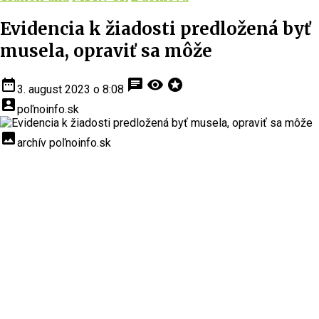
Evidencia k žiadosti predložená byť
musela, opraviť sa môže
date_range
chat
visibility
stars
3. august 2023 o 8:08
account_box
poľnoinfo.sk
insert_photo
archív poľnoinfo.sk