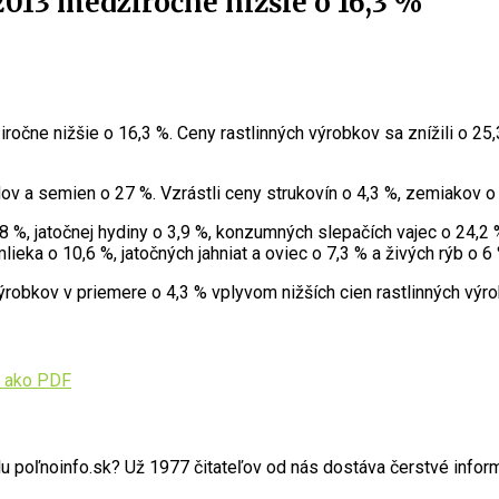
013 medziročne nižšie o 16,3 %
ne nižšie o 16,3 %. Ceny rastlinných výrobkov sa znížili o 25,
dov a semien o 27 %. Vzrástli ceny strukovín o 4,3 %, zemiakov o 
8 %, jatočnej hydiny o 3,9 %, konzumných slepačích vajec o 24,2 %
eka o 10,6 %, jatočných jahniat a oviec o 7,3 % a živých rýb o 6 
obkov v priemere o 4,3 % vplyvom nižších cien rastlinných výro
 ako PDF
poľnoinfo.sk? Už 1977 čitateľov od nás dostáva čerstvé informác