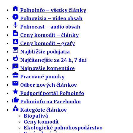
home
Poľnoinfo – všetky články
play_circle_filled
Poľnovízia – video obsah
mic
Poľnocast – audio obsah
description
Ceny komodít – články
insert_chart
Ceny komodít – grafy
event_note
Najbližšie podujatia
whatshot
Najčítanejšie za 24 h, 7 dní
speaker_notes
Najnovšie komentáre
business_center
Pracovné ponuky
email
Odber nových článkov
star
Podporiť portál Poľnoinfo
thumb_up
Poľnoinfo na Facebooku
category
Kategórie článkov
Biopalivá
Ceny komodít
Ekologické poľnohospodárstvo