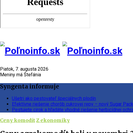
Piatok, 7. augusta 2026
Meniny má Štefánia
Syngenta informuje
Ušetri ako pestovateľ špeciálnych plodín
Efektívne riešenie chorôb cukrovej repy – nový Sugar Pac
Pestujete cirok a hľadáte vhodné riešenie herbicídnej ochr
Ceny komodít
Z ekonomiky