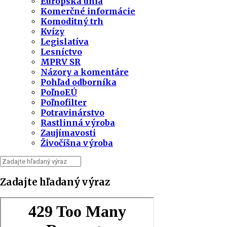
Európska únia
Komerčné informácie
Komoditný trh
Kvízy
Legislatíva
Lesníctvo
MPRV SR
Názory a komentáre
Pohľad odborníka
PoľnoEÚ
Poľnofilter
Potravinárstvo
Rastlinná výroba
Zaujímavosti
Živočíšna výroba
Zadajte hľadaný výraz