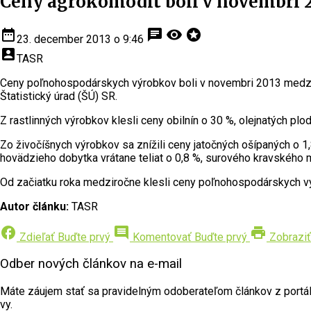
Ceny agrokomodít boli v novembri 2
date_range
chat
visibility
stars
23. december 2013 o 9:46
account_box
TASR
Ceny poľnohospodárskych výrobkov boli v novembri 2013 medziroč
Štatistický úrad (ŠÚ) SR.
Z rastlinných výrobkov klesli ceny obilnín o 30 %, olejnatých plo
Zo živočíšnych výrobkov sa znížili ceny jatočných ošípaných o 1,
hovädzieho dobytka vrátane teliat o 0,8 %, surového kravského mli
Od začiatku roka medziročne klesli ceny poľnohospodárskych výr
Autor článku:
TASR
facebook
comment
print
Zdieľať
Buďte prvý
Komentovať
Buďte prvý
Zobraziť
Odber nových článkov na e-mail
Máte záujem stať sa pravidelným odoberateľom článkov z portálu 
vy.