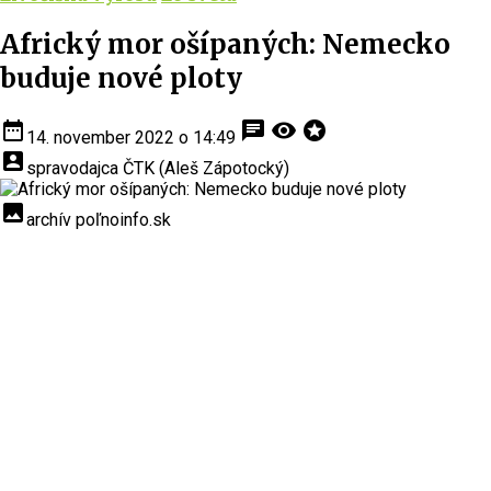
Africký mor ošípaných: Nemecko
buduje nové ploty
date_range
chat
visibility
stars
14. november 2022 o 14:49
account_box
spravodajca ČTK (Aleš Zápotocký)
insert_photo
archív poľnoinfo.sk