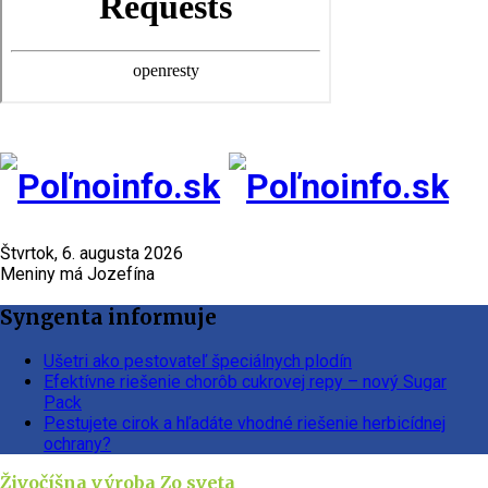
Štvrtok, 6. augusta 2026
Meniny má Jozefína
Syngenta informuje
Ušetri ako pestovateľ špeciálnych plodín
Efektívne riešenie chorôb cukrovej repy – nový Sugar
Pack
Pestujete cirok a hľadáte vhodné riešenie herbicídnej
ochrany?
Živočíšna výroba
Zo sveta