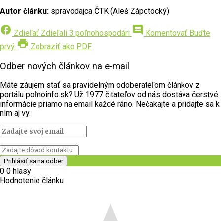
Autor článku:
spravodajca ČTK (Aleš Zápotocký)
facebook
comment
Zdieľať
Zdieľali 3 poľnohospodári
Komentovať
Buďte
print
prvý
Zobraziť ako PDF
Odber nových článkov na e-mail
Máte záujem stať sa pravidelným odoberateľom článkov z
portálu poľnoinfo.sk? Už 1977 čitateľov od nás dostáva čerstvé
informácie priamo na email každé ráno. Nečakajte a pridajte sa k
nim aj vy.
0
0
hlasy
Hodnotenie článku