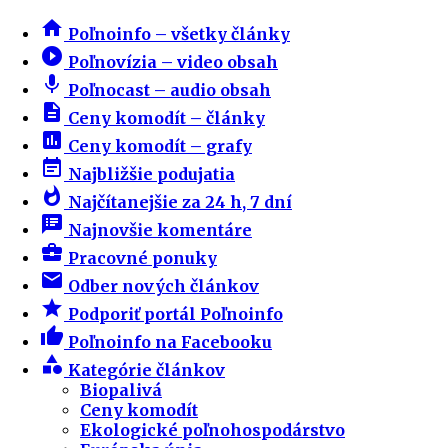
home
Poľnoinfo – všetky články
play_circle_filled
Poľnovízia – video obsah
mic
Poľnocast – audio obsah
description
Ceny komodít – články
insert_chart
Ceny komodít – grafy
event_note
Najbližšie podujatia
whatshot
Najčítanejšie za 24 h, 7 dní
speaker_notes
Najnovšie komentáre
business_center
Pracovné ponuky
email
Odber nových článkov
star
Podporiť portál Poľnoinfo
thumb_up
Poľnoinfo na Facebooku
category
Kategórie článkov
Biopalivá
Ceny komodít
Ekologické poľnohospodárstvo