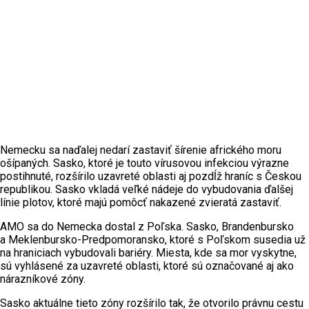
Nemecku sa naďalej nedarí zastaviť šírenie afrického moru
ošípaných. Sasko, ktoré je touto vírusovou infekciou výrazne
postihnuté, rozšírilo uzavreté oblasti aj pozdĺž hraníc s Českou
republikou. Sasko vkladá veľké nádeje do vybudovania ďalšej
línie plotov, ktoré majú pomôcť nakazené zvieratá zastaviť.
AMO sa do Nemecka dostal z Poľska. Sasko, Brandenbursko
a Meklenbursko-Predpomoransko, ktoré s Poľskom susedia už
na hraniciach vybudovali bariéry. Miesta, kde sa mor vyskytne,
sú vyhlásené za uzavreté oblasti, ktoré sú označované aj ako
nárazníkové zóny.
Sasko aktuálne tieto zóny rozšírilo tak, že otvorilo právnu cestu