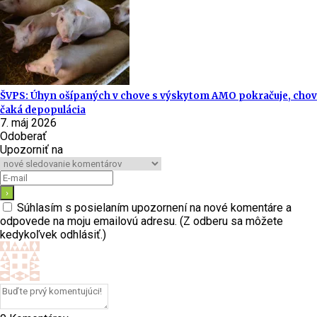
ŠVPS: Úhyn ošípaných v chove s výskytom AMO pokračuje, chov
čaká depopulácia
7. máj 2026
Odoberať
Upozorniť na
Súhlasím s posielaním upozornení na nové komentáre a
odpovede na moju emailovú adresu. (Z odberu sa môžete
kedykoľvek odhlásiť.)