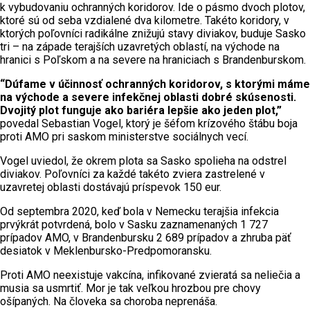
k vybudovaniu ochranných koridorov. Ide o pásmo dvoch plotov,
ktoré sú od seba vzdialené dva kilometre. Takéto koridory, v
ktorých poľovníci radikálne znižujú stavy diviakov, buduje Sasko
tri – na západe terajších uzavretých oblastí, na východe na
hranici s Poľskom a na severe na hraniciach s Brandenburskom.
“Dúfame v účinnosť ochranných koridorov, s ktorými máme
na východe a severe infekčnej oblasti dobré skúsenosti.
Dvojitý plot funguje ako bariéra lepšie ako jeden plot,”
povedal Sebastian Vogel, ktorý je šéfom krízového štábu boja
proti AMO pri saskom ministerstve sociálnych vecí.
Vogel uviedol, že okrem plota sa Sasko spolieha na odstrel
diviakov. Poľovníci za každé takéto zviera zastrelené v
uzavretej oblasti dostávajú príspevok 150 eur.
Od septembra 2020, keď bola v Nemecku terajšia infekcia
prvýkrát potvrdená, bolo v Sasku zaznamenaných 1 727
prípadov AMO, v Brandenbursku 2 689 prípadov a zhruba päť
desiatok v Meklenbursko-Predpomoransku.
Proti AMO neexistuje vakcína, infikované zvieratá sa neliečia a
musia sa usmrtiť. Mor je tak veľkou hrozbou pre chovy
ošípaných. Na človeka sa choroba neprenáša.