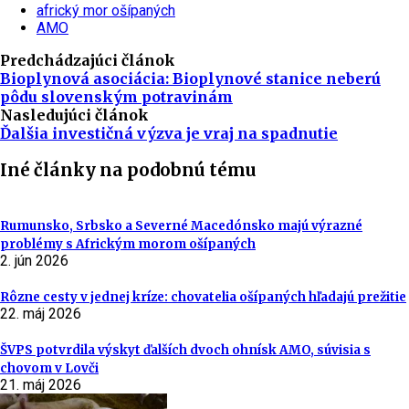
africký mor ošípaných
AMO
Predchádzajúci článok
Bioplynová asociácia: Bioplynové stanice neberú
pôdu slovenským potravinám
Nasledujúci článok
Ďalšia investičná výzva je vraj na spadnutie
Iné články na podobnú tému
Rumunsko, Srbsko a Severné Macedónsko majú výrazné
problémy s Africkým morom ošípaných
2. jún 2026
Rôzne cesty v jednej kríze: chovatelia ošípaných hľadajú prežitie
22. máj 2026
ŠVPS potvrdila výskyt ďalších dvoch ohnísk AMO, súvisia s
chovom v Lovči
21. máj 2026