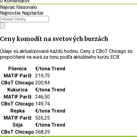
0
Komentárov
Najviac hlasovalo
Najnovšie
Najstaršie
Ceny komodít na svetových burzách
Údaje sú aktualizované každú hodinu. Ceny z CBoT Chicago sú
prepočítané na eurá za tonu podľa aktuálneho kurzu ECB.
Pšenica
€/tona
Trend
MATIF Paríž
219,75
CBoT Chicago
200,94
Kukurica
€/tona
Trend
MATIF Paríž
246,50
CBoT Chicago
149,74
Repka
€/tona
Trend
MATIF Paríž
526,25
Sója
€/tona
Trend
CBoT Chicago
368,39