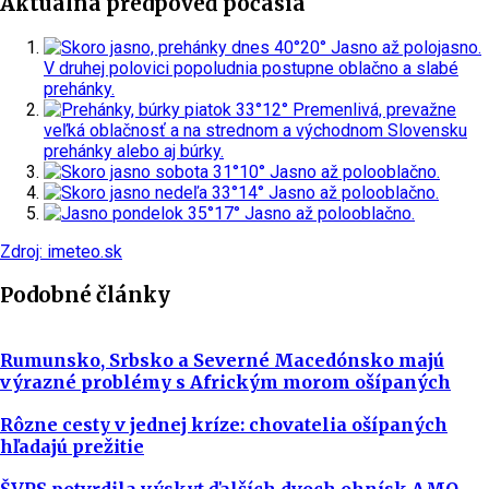
Aktuálna predpoveď počasia
dnes
40°
20°
Jasno až polojasno.
V druhej polovici popoludnia postupne oblačno a slabé
prehánky.
piatok
33°
12°
Premenlivá, prevažne
veľká oblačnosť a na strednom a východnom Slovensku
prehánky alebo aj búrky.
sobota
31°
10°
Jasno až polooblačno.
nedeľa
33°
14°
Jasno až polooblačno.
pondelok
35°
17°
Jasno až polooblačno.
Zdroj: imeteo.sk
Podobné články
Rumunsko, Srbsko a Severné Macedónsko majú
výrazné problémy s Africkým morom ošípaných
Rôzne cesty v jednej kríze: chovatelia ošípaných
hľadajú prežitie
ŠVPS potvrdila výskyt ďalších dvoch ohnísk AMO,