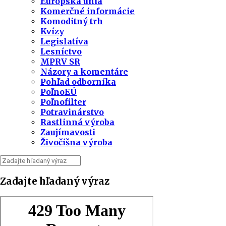
Európska únia
Komerčné informácie
Komoditný trh
Kvízy
Legislatíva
Lesníctvo
MPRV SR
Názory a komentáre
Pohľad odborníka
PoľnoEÚ
Poľnofilter
Potravinárstvo
Rastlinná výroba
Zaujímavosti
Živočíšna výroba
Zadajte hľadaný výraz