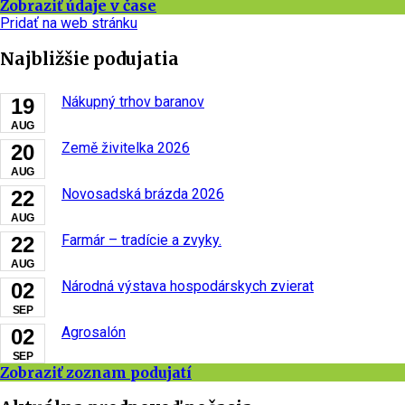
Zobraziť údaje v čase
Pridať na web stránku
Najbližšie podujatia
Nákupný trhov baranov
19
AUG
Země živitelka 2026
20
AUG
Novosadská brázda 2026
22
AUG
Farmár – tradície a zvyky.
22
AUG
Národná výstava hospodárskych zvierat
02
SEP
Agrosalón
02
SEP
Zobraziť zoznam podujatí