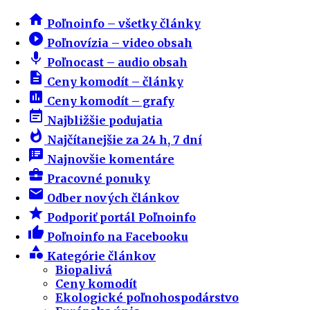
home
Poľnoinfo – všetky články
play_circle_filled
Poľnovízia – video obsah
mic
Poľnocast – audio obsah
description
Ceny komodít – články
insert_chart
Ceny komodít – grafy
event_note
Najbližšie podujatia
whatshot
Najčítanejšie za 24 h, 7 dní
speaker_notes
Najnovšie komentáre
business_center
Pracovné ponuky
email
Odber nových článkov
star
Podporiť portál Poľnoinfo
thumb_up
Poľnoinfo na Facebooku
category
Kategórie článkov
Biopalivá
Ceny komodít
Ekologické poľnohospodárstvo