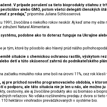
čené. V prípade porušení sa tieto bioprodukty stiahnu z trh
duá pesticídov alebo GMO, potom všetci delegáti členských š
hnuť z predaja,“
pripomína Juliana Schlosserová.
oku 1991, živočíšna o niekoľko rokov neskôr. Aj keď sme my ešte
združení Natural Alimentaria.
 systému, podobne ako to doteraz funguje na Ukrajine aleb
 je tým, ktoré by pôsobilo ako hlavný prúd nášho poľnohospodá
 nemilé situácie s chemickou ochranou rastlín, výskytom rez
 alebo detí a túto skúsenosť zahrnú do podnikateľského plán
a začiatku minulého roka sme boli na úrovni 11%, cez rok klesl
 aj pre príchod nového programovacieho obdobia, v ktorom
o podporu, ale táto situácia nie je len u nás, ale možno ju
kty, cestoviny, ale aj živočíšne produkty ako sú biomäso a biop
ežných reťazcov. No vďaka rozšírenému predaju z dvora si tieto
na 110 hektárov vinohradov prevádzkovaných v systéme bio.