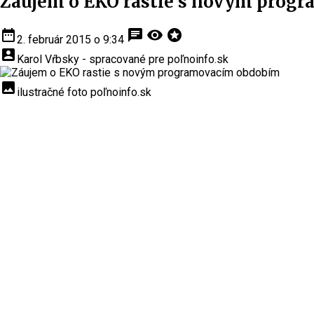
Záujem o EKO rastie s novým prog
date_range
chat
visibility
stars
2. február 2015 o 9:34
account_box
Karol Vŕbsky - spracované pre poľnoinfo.sk
insert_photo
ilustračné foto poľnoinfo.sk