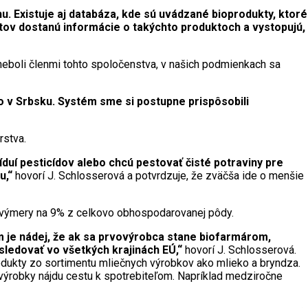
u. Existuje aj databáza, kde sú uvádzané bioprodukty, ktoré
tátov dostanú informácie o takýchto produktoch a vystopujú,
 neboli členmi tohto spoločenstva, v našich podmienkach sa
o v Srbsku. Systém sme si postupne prispôsobili
rstva.
íduí pesticídov alebo chcú pestovať čisté potraviny pre
u,“
hovorí J. Schlosserová a potvrdzuje, že zväčša ide o menšie
i výmery na 9% z celkovo obhospodarovanej pôdy.
 je nádej, že ak sa prvovýrobca stane biofarmárom,
 sledovať vo všetkých krajinách EÚ,“
hovorí J. Schlosserová.
rodukty zo sortimentu mliečnych výrobkov ako mlieko a bryndza.
 výrobky nájdu cestu k spotrebiteľom. Napríklad medziročne