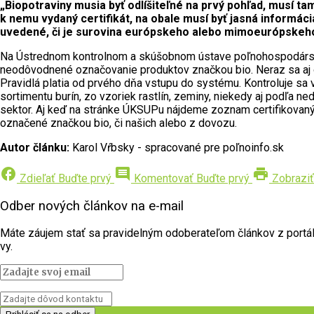
„Biopotraviny musia byť odlíšiteľné na prvý pohľad, musí ta
k nemu vydaný certifikát, na obale musí byť jasná informác
uvedené, či je surovina európskeho alebo mimoeurópskeh
Na Ústrednom kontrolnom a skúšobnom ústave poľnohospodársko
neodôvodnené označovanie produktov značkou bio. Neraz sa aj o
Pravidlá platia od prvého dňa vstupu do systému. Kontroluje sa 
sortimentu burín, zo vzoriek rastlín, zeminy, niekedy aj podľa n
sektor. Aj keď na stránke ÚKSUPu nájdeme zoznam certifikovanýc
označené značkou bio, či našich alebo z dovozu.
Autor článku:
Karol Vŕbsky - spracované pre poľnoinfo.sk
facebook
comment
print
Zdieľať
Buďte prvý
Komentovať
Buďte prvý
Zobraziť
Odber nových článkov na e-mail
Máte záujem stať sa pravidelným odoberateľom článkov z portálu 
vy.