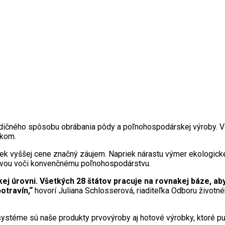
dičného spôsobu obrábania pôdy a poľnohospodárskej výroby. Vďa
tkom.
iek vyššej cene značný záujem. Napriek nárastu výmer ekologic
tívou voči konvenčnému poľnohospodárstvu.
kej úrovni. Všetkých 28 štátov pracuje na rovnakej báze, a
otravín,“
hovorí Juliana Schlosserová, riaditeľka Odboru život
systéme sú naše produkty prvovýroby aj hotové výrobky, ktoré put