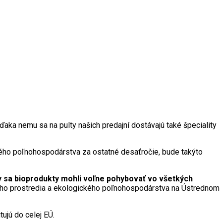
ka nemu sa na pulty našich predajní dostávajú také špeciality
kého poľnohospodárstva za ostatné desaťročie, bude takýto
by sa bioprodukty mohli voľne pohybovať vo všetkých
ného prostredia a ekologického poľnohospodárstva na Ústrednom
ujú do celej EÚ.