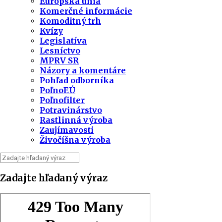
Európska únia
Komerčné informácie
Komoditný trh
Kvízy
Legislatíva
Lesníctvo
MPRV SR
Názory a komentáre
Pohľad odborníka
PoľnoEÚ
Poľnofilter
Potravinárstvo
Rastlinná výroba
Zaujímavosti
Živočíšna výroba
Zadajte hľadaný výraz