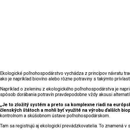
Ekologické poľnohospodárstvo vychádza z princípov návratu tra
ako je napríklad biovíno alebo rôzne potraviny s takýmto prívlas
Napríklad o zeleninu z ekologického poľnohospodárstva je napr
spôsob dorábania potravín pravdepodobne vždy akousi alterna
„Je to zložitý systém a preto sa komplexne riadi na európs
členských štátoch a mohli byť využité na výrobu ďalších biop
kontrolnom a skúšobnom ústave poľnohospodárskom.
Tam sa registrujú aj ekologickí prevádzkovatelia. To znamená v 