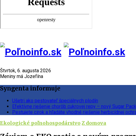
Štvrtok, 6. augusta 2026
Meniny má Jozefína
Syngenta informuje
Ušetri ako pestovateľ špeciálnych plodín
Efektívne riešenie chorôb cukrovej repy – nový Sugar Pac
Pestujete cirok a hľadáte vhodné riešenie herbicídnej ochr
Ekologické poľnohospodárstvo
Z domova