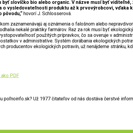
m byť slovíčko bio alebo organic. V názve musí byť viditeľné
ia o vysledovateľnosti produktu až k prvovýrobcovi, vďaka k
o pôvodu,“
hovorí J. Schlosserová.
m zaznamenávajú aj oznámenia o falošnom alebo nepravdivom oz
dhalia nekalé praktiky farmárov. Raz za rok musí byť ekologick
vystopovateľnosť použitých prípravkov, čo sa overuje v administr
edostatkov v administratíve. Systém dorábania ekologických potrav
h producentov ekologických potravín, už nenájdeme stránku, kde 
 ako PDF
poľnoinfo.sk? Už 1977 čitateľov od nás dostáva čerstvé informác