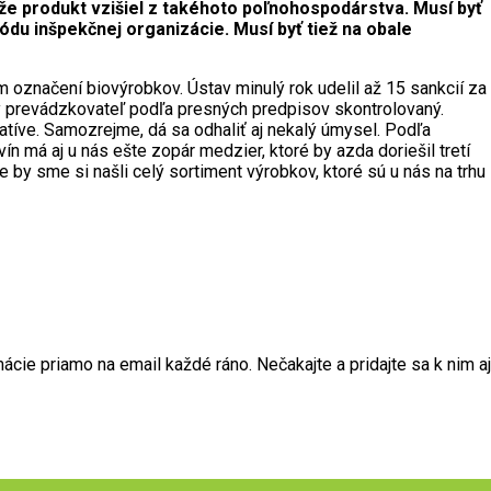
, že produkt vzišiel z takéhoto poľnohospodárstva. Musí byť
ódu inšpekčnej organizácie. Musí byť tiež na obale
načení biovýrobkov. Ústav minulý rok udelil až 15 sankcií za
ý prevádzkovateľ podľa presných predpisov skontrolovaný.
atíve. Samozrejme, dá sa odhaliť aj nekalý úmysel. Podľa
ín má aj u nás ešte zopár medzier, ktoré by azda doriešil tretí
by sme si našli celý sortiment výrobkov, ktoré sú u nás na trhu
ie priamo na email každé ráno. Nečakajte a pridajte sa k nim aj