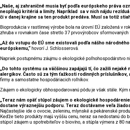
„Naše, aj zahraničné musia byť podľa európskeho práva ozna
nespĺňajú kritériá a limity. Napríklad sa v nich nájdu rezí
či v danej krajine sa ten produkt predáva. Musí sa totiž stia
Bioprodukcia v rastlinnej výrobe bola na úrovní EÚ založená v r
zhruba v rovnakom čase stretlo 37 prvovýrobcov sformovaných v 
„Až do vstupu do EÚ sme existovali podľa nášho národného
európskemu,“
hovorí J. Schlosserová.
Napriek postupnému záujmu o ekologické poľnohospodárstvo nie
„Do tohto systému sa väčšinou zapájajú tí, čo zažili nejaké
alergikov. Často sú za tým ťažkosti rodinných príslušníkov,
firmy a samostatne hospodáriacich roľníkov.
Záujem o ekologicky obhospodarovanú pôdu je však stále. Kým n
„Teraz nám opäť stúpol záujem o ekologické hospodárenie,
dostane výraznejšiu podporu. Teraz dostávame veľa žiadostí 
Najčastejšie ide o ovocie, zeleninu, mlynské a pekárenské produ
Keďže tieto produkty majú vyššiu cenu, neraz sa nedostanú do b
stúpol záujem u spotrebiteľov o biovíno, a stúpla výmera z 80 