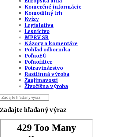
Európska únia
Komerčné informácie
Komoditný trh
Kvízy
Legislatíva
Lesníctvo
MPRV SR
Názory a komentáre
Pohľad odborníka
PoľnoEÚ
Poľnofilter
Potravinárstvo
Rastlinná výroba
Zaujímavosti
Živočíšna výroba
Zadajte hľadaný výraz