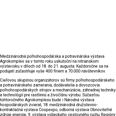
Medzinárodná poľnohospodárska a potravinárska výstava
Agrokomplex sa v tomto roku uskutoční na nitrianskom
výstavisku v dňoch od 18. do 21. augusta. Každoročne sa na
podujatí zúčastňuje vyše 400 firiem a 70.000 návštevníkov.
Cieľovou skupinou organizátorov sú firmy poľnohospodárskeho
a potravinárskeho zamerania, dodávatelia a dovozcovia
poľnohospodárskych strojov a mechanizácie, záhradnej techniky
a technológií pre rastlinnú a živočíšnu výrobu. Súčasťou
tohtoročného Agrokomplexu bude i Národná výstava
hospodárskych zvierat, 18. medzinárodná družstevno-
kontraktačná výstava Coopexpo, odborná výstava Obnoviteľné
zdroje energie, 9. výstava vidieckeho cestovného ruchu Regióny