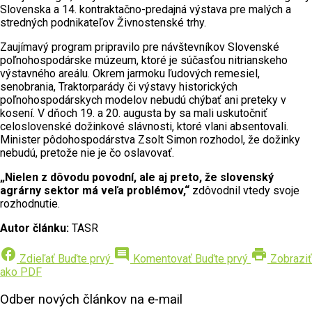
Slovenska a 14. kontraktačno-predajná výstava pre malých a
stredných podnikateľov Živnostenské trhy.
Zaujímavý program pripravilo pre návštevníkov Slovenské
poľnohospodárske múzeum, ktoré je súčasťou nitrianskeho
výstavného areálu. Okrem jarmoku ľudových remesiel,
senobrania, Traktorparády či výstavy historických
poľnohospodárskych modelov nebudú chýbať ani preteky v
kosení. V dňoch 19. a 20. augusta by sa mali uskutočniť
celoslovenské dožinkové slávnosti, ktoré vlani absentovali.
Minister pôdohospodárstva Zsolt Simon rozhodol, že dožinky
nebudú, pretože nie je čo oslavovať.
„Nielen z dôvodu povodní, ale aj preto, že slovenský
agrárny sektor má veľa problémov,“
zdôvodnil vtedy svoje
rozhodnutie.
Autor článku:
TASR
facebook
comment
print
Zdieľať
Buďte prvý
Komentovať
Buďte prvý
Zobraziť
ako PDF
Odber nových článkov na e-mail