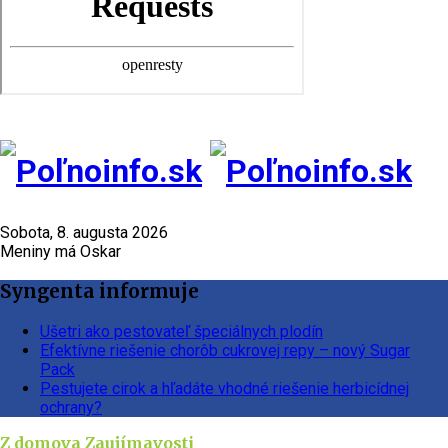
Sobota, 8. augusta 2026
Meniny má Oskar
Syngenta informuje
Ušetri ako pestovateľ špeciálnych plodín
Efektívne riešenie chorôb cukrovej repy – nový Sugar
Pack
Pestujete cirok a hľadáte vhodné riešenie herbicídnej
ochrany?
Z domova
Zaujímavosti