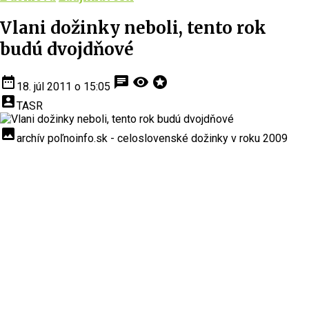
Vlani dožinky neboli, tento rok
budú dvojdňové
date_range
chat
visibility
stars
18. júl 2011 o 15:05
account_box
TASR
insert_photo
archív poľnoinfo.sk - celoslovenské dožinky v roku 2009