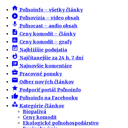
home
Poľnoinfo – všetky články
play_circle_filled
Poľnovízia – video obsah
mic
Poľnocast – audio obsah
description
Ceny komodít – články
insert_chart
Ceny komodít – grafy
event_note
Najbližšie podujatia
whatshot
Najčítanejšie za 24 h, 7 dní
speaker_notes
Najnovšie komentáre
business_center
Pracovné ponuky
email
Odber nových článkov
star
Podporiť portál Poľnoinfo
thumb_up
Poľnoinfo na Facebooku
category
Kategórie článkov
Biopalivá
Ceny komodít
Ekologické poľnohospodárstvo