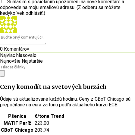
Súhlasím s posielaním upozornení na nové komentáre a
odpovede na moju emailovú adresu. (Z odberu sa môžete
kedykoľvek odhlásiť.)
0
Komentárov
Najviac hlasovalo
Najnovšie
Najstaršie
Ceny komodít na svetových burzách
Údaje sú aktualizované každú hodinu. Ceny z CBoT Chicago sú
prepočítané na eurá za tonu podľa aktuálneho kurzu ECB.
Pšenica
€/tona
Trend
MATIF Paríž
223,00
CBoT Chicago
203,74