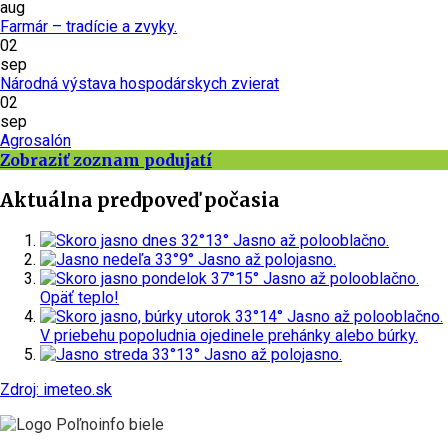
aug
Farmár – tradície a zvyky.
02
sep
Národná výstava hospodárskych zvierat
02
sep
Agrosalón
Zobraziť zoznam podujatí
Aktuálna predpoveď počasia
dnes
32°
13°
Jasno až polooblačno.
nedeľa
33°
9°
Jasno až polojasno.
pondelok
37°
15°
Jasno až polooblačno.
Opäť teplo!
utorok
33°
14°
Jasno až polooblačno.
V priebehu popoludnia ojedinele prehánky alebo búrky.
streda
33°
13°
Jasno až polojasno.
Zdroj: imeteo.sk