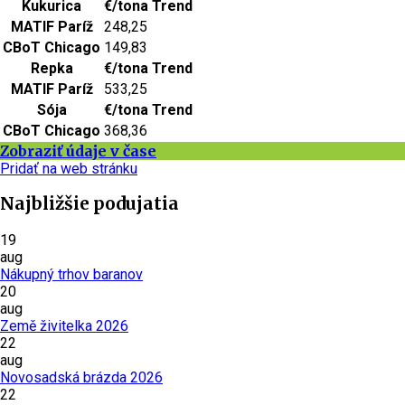
Kukurica
€/tona
Trend
MATIF Paríž
248,25
CBoT Chicago
149,83
Repka
€/tona
Trend
MATIF Paríž
533,25
Sója
€/tona
Trend
CBoT Chicago
368,36
Zobraziť údaje v čase
Pridať na web stránku
Najbližšie podujatia
19
aug
Nákupný trhov baranov
20
aug
Země živitelka 2026
22
aug
Novosadská brázda 2026
22