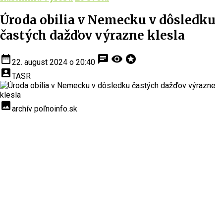
Úroda obilia v Nemecku v dôsledku
častých dažďov výrazne klesla
date_range
chat
visibility
stars
22. august 2024 o 20:40
account_box
TASR
insert_photo
archív poľnoinfo.sk