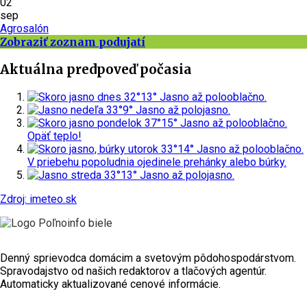
02
sep
Agrosalón
Zobraziť zoznam podujatí
Aktuálna predpoveď počasia
dnes
32°
13°
Jasno až polooblačno.
nedeľa
33°
9°
Jasno až polojasno.
pondelok
37°
15°
Jasno až polooblačno.
Opäť teplo!
utorok
33°
14°
Jasno až polooblačno.
V priebehu popoludnia ojedinele prehánky alebo búrky.
streda
33°
13°
Jasno až polojasno.
Zdroj: imeteo.sk
Denný sprievodca domácim a svetovým pôdohospodárstvom.
Spravodajstvo od našich redaktorov a tlačových agentúr.
Automaticky aktualizované cenové informácie.