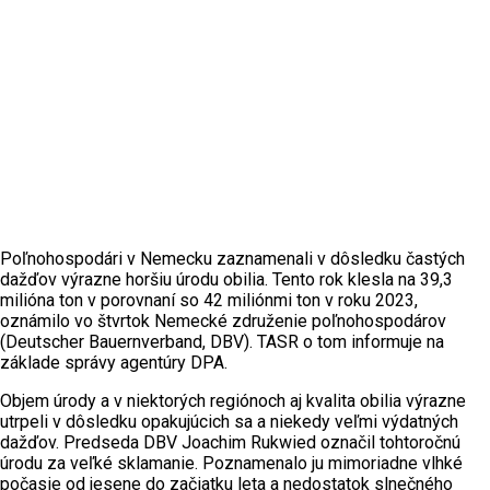
Poľnohospodári v Nemecku zaznamenali v dôsledku častých
dažďov výrazne horšiu úrodu obilia. Tento rok klesla na 39,3
milióna ton v porovnaní so 42 miliónmi ton v roku 2023,
oznámilo vo štvrtok Nemecké združenie poľnohospodárov
(Deutscher Bauernverband, DBV). TASR o tom informuje na
základe správy agentúry DPA.
Objem úrody a v niektorých regiónoch aj kvalita obilia výrazne
utrpeli v dôsledku opakujúcich sa a niekedy veľmi výdatných
dažďov. Predseda DBV Joachim Rukwied označil tohtoročnú
úrodu za veľké sklamanie. Poznamenalo ju mimoriadne vlhké
počasie od jesene do začiatku leta a nedostatok slnečného