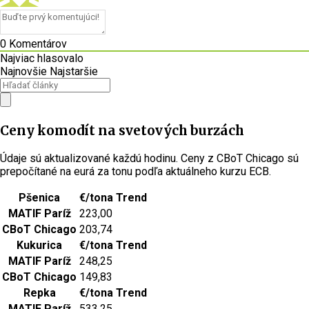
0
Komentárov
Najviac hlasovalo
Najnovšie
Najstaršie
Ceny komodít na svetových burzách
Údaje sú aktualizované každú hodinu. Ceny z CBoT Chicago sú
prepočítané na eurá za tonu podľa aktuálneho kurzu ECB.
Pšenica
€/tona
Trend
MATIF Paríž
223,00
CBoT Chicago
203,74
Kukurica
€/tona
Trend
MATIF Paríž
248,25
CBoT Chicago
149,83
Repka
€/tona
Trend
MATIF Paríž
533,25