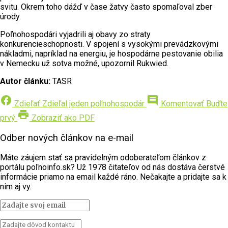
svitu. Okrem toho dážď v čase žatvy často spomaľoval zber
úrody.
Poľnohospodári vyjadrili aj obavy zo straty
konkurencieschopnosti. V spojení s vysokými prevádzkovými
nákladmi, napríklad na energiu, je hospodárne pestovanie obilia
v Nemecku už sotva možné, upozornil Rukwied.
Autor článku:
TASR
facebook
comment
Zdieľať
Zdieľal jeden poľnohospodár
Komentovať
Buďte
print
prvý
Zobraziť ako PDF
Odber nových článkov na e-mail
Máte záujem stať sa pravidelným odoberateľom článkov z
portálu poľnoinfo.sk? Už 1978 čitateľov od nás dostáva čerstvé
informácie priamo na email každé ráno. Nečakajte a pridajte sa k
nim aj vy.