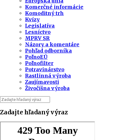
Európska únia
Komerčné informácie
Komoditný trh
Kvízy
Legislatíva
Lesníctvo
MPRV SR
Názory a komentáre
Pohľad odborníka
PoľnoEÚ
Poľnofilter
Potravinárstvo
Rastlinná výroba
Zaujímavosti
Živočíšna výroba
Zadajte hľadaný výraz