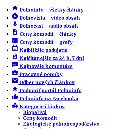
home
Poľnoinfo – všetky články
play_circle_filled
Poľnovízia – video obsah
mic
Poľnocast – audio obsah
description
Ceny komodít – články
insert_chart
Ceny komodít – grafy
event_note
Najbližšie podujatia
whatshot
Najčítanejšie za 24 h, 7 dní
speaker_notes
Najnovšie komentáre
business_center
Pracovné ponuky
email
Odber nových článkov
star
Podporiť portál Poľnoinfo
thumb_up
Poľnoinfo na Facebooku
category
Kategórie článkov
Biopalivá
Ceny komodít
Ekologické poľnohospodárstvo