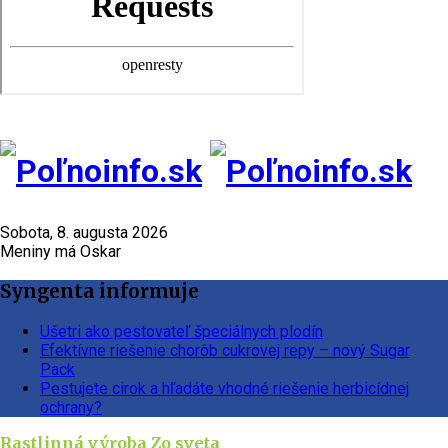
Sobota, 8. augusta 2026
Meniny má Oskar
Syngenta informuje
Ušetri ako pestovateľ špeciálnych plodín
Efektívne riešenie chorôb cukrovej repy – nový Sugar
Pack
Pestujete cirok a hľadáte vhodné riešenie herbicídnej
ochrany?
Rastlinná výroba
Zo sveta