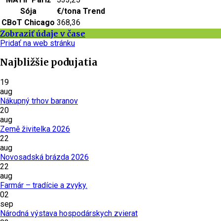
Sója
€/tona
Trend
CBoT Chicago
368,36
Zobraziť údaje v čase
Pridať na web stránku
Najbližšie podujatia
19
aug
Nákupný trhov baranov
20
aug
Země živitelka 2026
22
aug
Novosadská brázda 2026
22
aug
Farmár – tradície a zvyky.
02
sep
Národná výstava hospodárskych zvierat