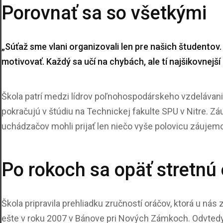
Porovnať sa so všetkými
„Súťaž sme vlani organizovali len pre našich študentov
motivovať. Každý sa učí na chybách, ale tí najšikovnejší
Škola patrí medzi lídrov poľnohospodárskeho vzdelávani
pokračujú v štúdiu na Technickej fakulte SPU v Nitre. 
uchádzačov mohli prijať len niečo vyše polovicu záujem
Po rokoch sa opäť stretnú 
Škola pripravila prehliadku zručností oráčov, ktorá u ná
ešte v roku 2007 v Bánove pri Nových Zámkoch. Odvtedy 