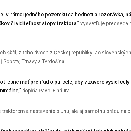
be. V rámci jedného pozemku sa hodnotila rozorávka, nás
kov či viditeľnosť stopy traktora,“
vysvetľuje predseda h
ich škôl, z toho dvoch z Českej republiky. Zo slovenských
ej Soboty, Trnavy a Tvrdošína.
potrebné mať prehľad o parcele, aby v závere vyšiel celý
inimálne,“
dopĺňa Pavol Findura.
s traktorom a nastavenie pluhu, ale aj samotnú prácu na po