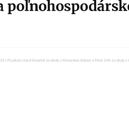
la poľnohospodárske
OŠ v Pruskom, Karol Kisantal zo školy v Rimavskej Sobote a Peter Orth zo školy v I