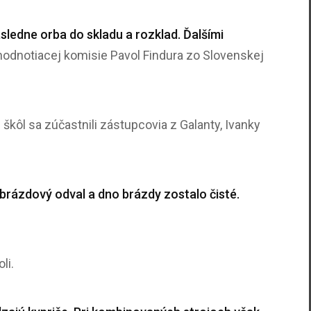
ledne orba do skladu a rozklad. Ďalšími
odnotiacej komisie Pavol Findura zo Slovenskej
 škôl sa zúčastnili zástupcovia z Galanty, Ivanky
 brázdový odval a dno brázdy zostalo čisté.
li.