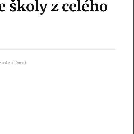
 školy z celého
vanke pri Dunaji.