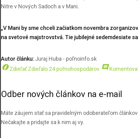
Nitre v Nových Sadoch a v Mani.
„V Mani by sme chceli začiatkom novembra zorganizova
na svetové majstrovstvá. Tie jubilejné sedemdesiate sa 
Autor článku:
Juraj Huba - poľnoinfo.sk
facebook
comment
Zdieľať
Zdieľalo 24 poľnohospodárov
Komentova
Odber nových článkov na e-mail
Máte záujem stať sa pravidelným odoberateľom článkov z
Nečakajte a pridajte sa k nim aj vy.