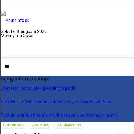
Sobota, 8. augusta 2026
Meniny má Oskar
Syngenta informuje
Ušetri ako pestovateľ špeciálnych plodín
Efektívne riešenie chorôb cukrovej repy – nový Sugar Pack
Pestujete cirok a hľadáte vhodné riešenie herbicídnej ochrany?
ČLÁNOK DŇA
Z DOMOVA
ZAUJÍMAVOSTI