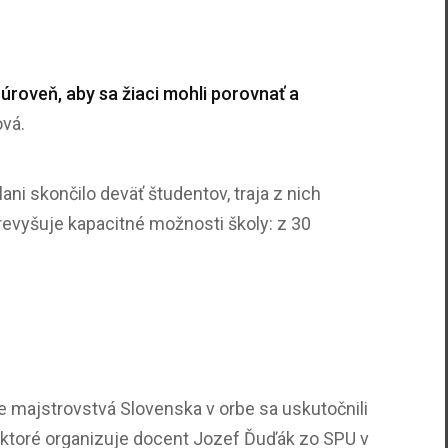
úroveň, aby sa žiaci mohli porovnať a
ová.
i skončilo deväť študentov, traja z nich
revyšuje kapacitné možnosti školy: z 30
ne majstrovstvá Slovenska v orbe sa uskutočnili
, ktoré organizuje docent Jozef Ďuďák zo SPU v