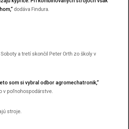
dzajú kypriče. Pri kombinovaných strojoch však
uhom,“
dodáva Findura.
oboty a tretí skončil Peter Orth zo školy v
eto som si vybral odbor agromechatronik,“
mo v poľnohospodárstve.
jú stroje.