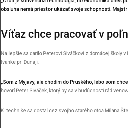
„Orba je konvenčná technológia, no ekonomika dnes poľ
obsluha nemá priestor ukázať svoje schopnosti. Majstro
Víťaz chce pracovať v po
Najlepšie sa darilo Peterovi Siváčkovi z domácej školy v
Ivanke pri Dunaji.
„Som z Myjavy, ale chodím do Pruského, lebo som chce
hovorí Peter Siváček, ktorý by sa v budúcnosti rád ven
K technike sa dostal cez svojho starého otca Milana Štef