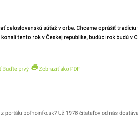
ť celoslovenskú súťaž v orbe. Chceme oprášiť tradíciu 
konali tento rok v Českej republike, budúci rok budú v 
print
ť
Buďte prvý
Zobraziť ako PDF
 portálu poľnoinfo.sk? Už 1978 čitateľov od nás dostáva