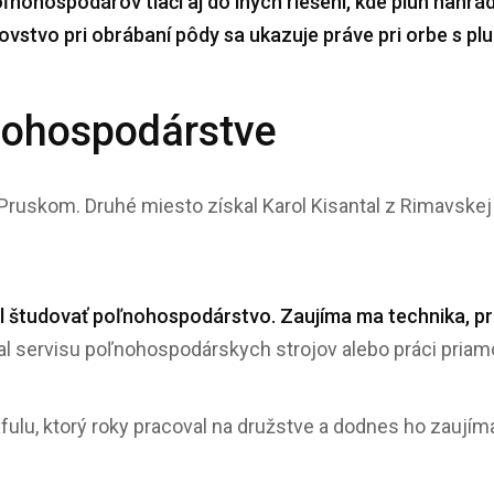
nohospodárov tlačí aj do iných riešení, kde pluh nahrá
vstvo pri obrábaní pôdy sa ukazuje práve pri orbe s pl
ľnohospodárstve
 Pruskom. Druhé miesto získal Karol Kisantal z Rimavskej S
l študovať poľnohospodárstvo. Zaujíma ma technika, pr
oval servisu poľnohospodárskych strojov alebo práci pria
ulu, ktorý roky pracoval na družstve a dodnes ho zaujíma