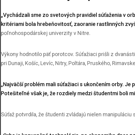
„Vychádzali sme zo svetových pravidiel súťaženia v or
kritériami bola hrebeňovitosť, zaoranie rastlinných zvyš
poľnohospodárskej univerzity v Nitre.
Výkony hodnotilo päť porotcov. Súťažiaci prišli z dvanást
pri Dunaji, Košíc, Levíc, Nitry, Poltára, Pruského, Rimavsk
„Najväčší problém mali súťažiaci s ukončením orby. Je 
Potešiteľné však je, že rozdiely medzi študentmi boli m
Súťaž potvrdila, že študenti zvládajú nielen manipuláciu 