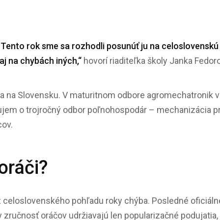
. Tento rok sme sa rozhodli posunúť ju na celoslovenskú 
 aj na chybách iných,“
hovorí riaditeľka školy Janka Fedor
a na Slovensku. V maturitnom odbore agromechatronik vlan
Záujem o trojročný odbor poľnohospodár – mechanizácia p
cov.
oráči?
s z celoslovenského pohľadu roky chýba. Posledné oficiál
zručnosť oráčov udržiavajú len popularizačné podujatia