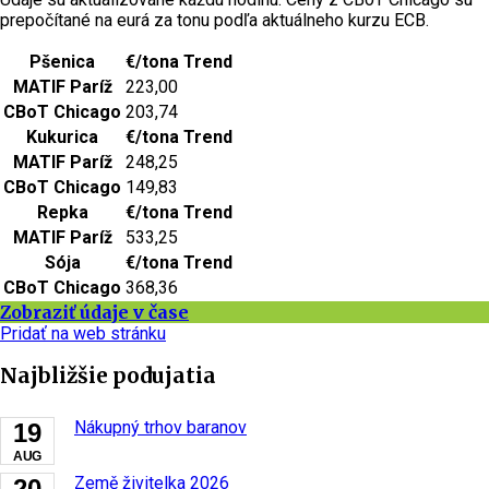
prepočítané na eurá za tonu podľa aktuálneho kurzu ECB.
Pšenica
€/tona
Trend
MATIF Paríž
223,00
CBoT Chicago
203,74
Kukurica
€/tona
Trend
MATIF Paríž
248,25
CBoT Chicago
149,83
Repka
€/tona
Trend
MATIF Paríž
533,25
Sója
€/tona
Trend
CBoT Chicago
368,36
Zobraziť údaje v čase
Pridať na web stránku
Najbližšie podujatia
Nákupný trhov baranov
19
AUG
Země živitelka 2026
20