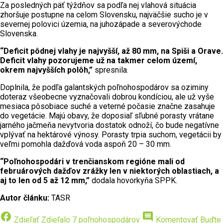
Za posledných päť týždňov sa podľa nej vlahová situácia
zhoršuje postupne na celom Slovensku, najväčšie sucho je v
severnej polovici územia, na juhozápade a severovýchode
Slovenska.
“Deficit pôdnej vlahy je najvyšší, až 80 mm, na Spiši a Orave.
Deficit vlahy pozorujeme už na takmer celom území,
okrem najvyšších polôh,”
spresnila.
Doplnila, že podľa galantských poľnohospodárov sa oziminy
doteraz všeobecne vyznačovali dobrou kondíciou, ale už vyše
mesiaca pôsobiace suché a veterné počasie značne zasahuje
do vegetácie. Majú obavy, že doposiaľ sľubné porasty vrátane
jarného jačmeňa nevytvoria dostatok odnoží, čo bude negatívne
vplývať na hektárové výnosy. Porasty trpia suchom, vegetácii by
veľmi pomohla dažďová voda aspoň 20 – 30 mm.
“Poľnohospodári v trenčianskom regióne mali od
februárových dažďov zrážky len v niektorých oblastiach, a
aj to len od 5 až 12 mm,”
dodala hovorkyňa SPPK.
Autor článku:
TASR
facebook
comment
Zdieľať
Zdieľalo 7 poľnohospodárov
Komentovať
Buďte