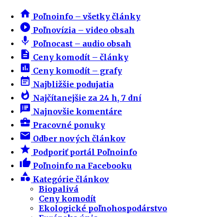
home
Poľnoinfo – všetky články
play_circle_filled
Poľnovízia – video obsah
mic
Poľnocast – audio obsah
description
Ceny komodít – články
insert_chart
Ceny komodít – grafy
event_note
Najbližšie podujatia
whatshot
Najčítanejšie za 24 h, 7 dní
speaker_notes
Najnovšie komentáre
business_center
Pracovné ponuky
email
Odber nových článkov
star
Podporiť portál Poľnoinfo
thumb_up
Poľnoinfo na Facebooku
category
Kategórie článkov
Biopalivá
Ceny komodít
Ekologické poľnohospodárstvo