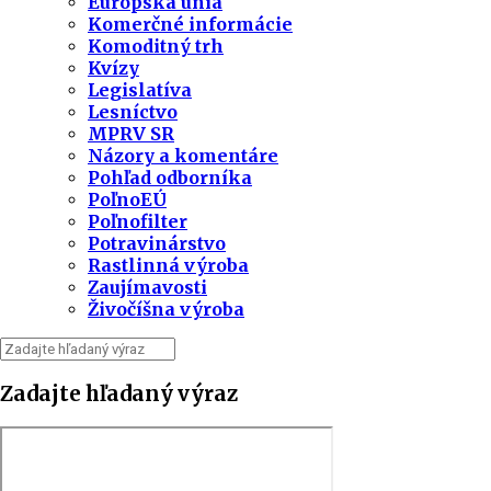
Európska únia
Komerčné informácie
Komoditný trh
Kvízy
Legislatíva
Lesníctvo
MPRV SR
Názory a komentáre
Pohľad odborníka
PoľnoEÚ
Poľnofilter
Potravinárstvo
Rastlinná výroba
Zaujímavosti
Živočíšna výroba
Zadajte hľadaný výraz