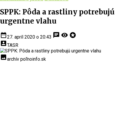
SPPK: Pôda a rastliny potrebujú
urgentne vlahu
date_range
chat
visibility
stars
27. apríl 2020 o 20:43
account_box
TASR
insert_photo
archív poľnoinfo.sk