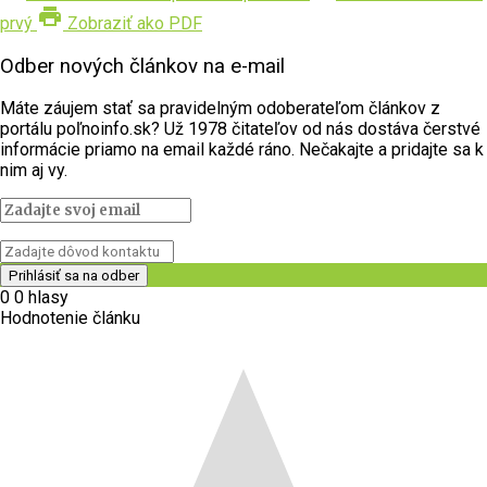
print
prvý
Zobraziť ako PDF
Odber nových článkov na e-mail
Máte záujem stať sa pravidelným odoberateľom článkov z
portálu poľnoinfo.sk? Už 1978 čitateľov od nás dostáva čerstvé
informácie priamo na email každé ráno. Nečakajte a pridajte sa k
nim aj vy.
0
0
hlasy
Hodnotenie článku