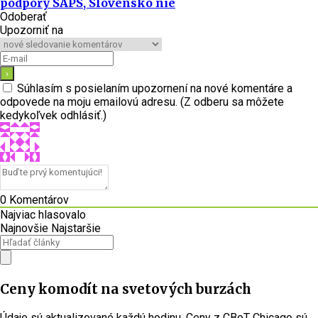
podpory SAPS, Slovensko nie
Odoberať
Upozorniť na
Súhlasím s posielaním upozornení na nové komentáre a
odpovede na moju emailovú adresu. (Z odberu sa môžete
kedykoľvek odhlásiť.)
0
Komentárov
Najviac hlasovalo
Najnovšie
Najstaršie
Ceny komodít na svetových burzách
Údaje sú aktualizované každú hodinu. Ceny z CBoT Chicago sú