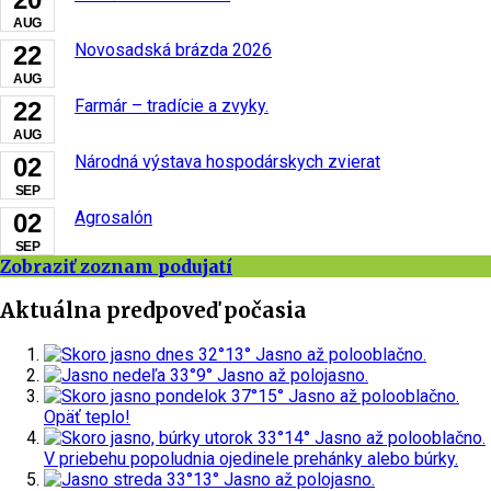
AUG
Novosadská brázda 2026
22
AUG
Farmár – tradície a zvyky.
22
AUG
Národná výstava hospodárskych zvierat
02
SEP
Agrosalón
02
SEP
Zobraziť zoznam podujatí
Aktuálna predpoveď počasia
dnes
32°
13°
Jasno až polooblačno.
nedeľa
33°
9°
Jasno až polojasno.
pondelok
37°
15°
Jasno až polooblačno.
Opäť teplo!
utorok
33°
14°
Jasno až polooblačno.
V priebehu popoludnia ojedinele prehánky alebo búrky.
streda
33°
13°
Jasno až polojasno.