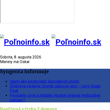
Sobota, 8. augusta 2026
Meniny má Oskar
Syngenta informuje
Ušetri ako pestovateľ špeciálnych plodín
Efektívne riešenie chorôb cukrovej repy – nový Sugar
Pack
Pestujete cirok a hľadáte vhodné riešenie herbicídnej
ochrany?
Rastlinná výroba
Z domova