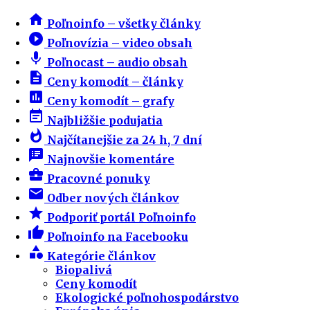
home
Poľnoinfo – všetky články
play_circle_filled
Poľnovízia – video obsah
mic
Poľnocast – audio obsah
description
Ceny komodít – články
insert_chart
Ceny komodít – grafy
event_note
Najbližšie podujatia
whatshot
Najčítanejšie za 24 h, 7 dní
speaker_notes
Najnovšie komentáre
business_center
Pracovné ponuky
email
Odber nových článkov
star
Podporiť portál Poľnoinfo
thumb_up
Poľnoinfo na Facebooku
category
Kategórie článkov
Biopalivá
Ceny komodít
Ekologické poľnohospodárstvo