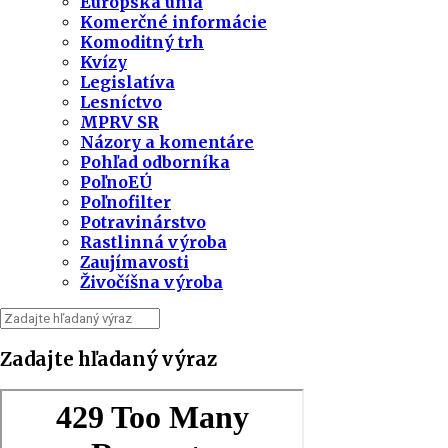
Európska únia
Komerčné informácie
Komoditný trh
Kvízy
Legislatíva
Lesníctvo
MPRV SR
Názory a komentáre
Pohľad odborníka
PoľnoEÚ
Poľnofilter
Potravinárstvo
Rastlinná výroba
Zaujímavosti
Živočíšna výroba
Zadajte hľadaný výraz