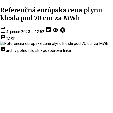
Referenčná európska cena plynu
klesla pod 70 eur za MWh
date_range
chat
visibility
stars
4. január 2023 o 12:52
account_box
TASR
insert_photo
archív poľnoinfo.sk - pozberová linka