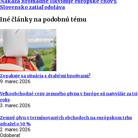
Nákaza hromadne likviduje európske chovy.
Slovensko zatiaľ odoláva
Iné články na podobnú tému
Zopakuje sa situácia s drahými hnojivami?
9. marec 2026
Veľkoobchodné ceny zemného plynu v Európe sú najvyššie za tri
roky
3. marec 2026
Zemný plyn v termínovaných obchodoch na európskom trhu
zdražel o 50 %
2. marec 2026
Odoberať