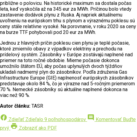
približne o polovicu. Na historické maximum sa dostala počas
leta, keď vyskočila až na 345 eur za MWh. Príčinou bolo vtedy
zastavenie dodávok plynu z Ruska. Aj napriek aktuálnemu
uvoľneniu na európskom trhu s plynom a výraznému poklesu sú
ceny stále relatívne vysoké. Na porovnanie, v roku 2020 sa ceny
na burze TTF pohybovali pod 20 eur za MWh.
Jednou z hlavných príčin poklesu cien plynu je teplé počasie,
ktoré zmiernilo obavy z výpadkov elektriny a prechodu na
prídelový systém. Zásobníky v Európe zostávajú naplnené nad
priemer na toto ročné obdobie. Mierne počasie dokonca
umožnilo štátom EÚ, aby počas uplynulých dvoch týždňov
ukladali nadmerný plyn do zásobníkov. Podľa združenia Gas
Infrastructure Europe (GIE) naplnenosť európskych zásobníkov
predstavuje okolo 84 %, čo je výrazne nad 5-ročným priemerom
70 %. Nemecké zásobníky sú aktuálne naplnené dokonca na
viac než 90 %.
Autor článku:
TASR
facebook
comment
Zdieľať
Zdieľalo 9 poľnohospodárov
Komentovať
Buďte
print
prvý
Zobraziť ako PDF