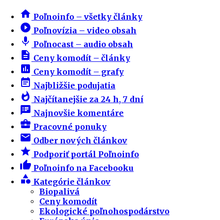
home
Poľnoinfo – všetky články
play_circle_filled
Poľnovízia – video obsah
mic
Poľnocast – audio obsah
description
Ceny komodít – články
insert_chart
Ceny komodít – grafy
event_note
Najbližšie podujatia
whatshot
Najčítanejšie za 24 h, 7 dní
speaker_notes
Najnovšie komentáre
business_center
Pracovné ponuky
email
Odber nových článkov
star
Podporiť portál Poľnoinfo
thumb_up
Poľnoinfo na Facebooku
category
Kategórie článkov
Biopalivá
Ceny komodít
Ekologické poľnohospodárstvo