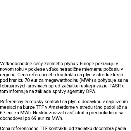
Veľkoobchodné ceny zemného plynu v Európe pokračujú v
novom roku v poklese vďaka netradične miernemu počasiu v
regióne. Cena referenčného kontraktu na plyn v stredu klesla
pod hranicu 70 eur za megawatthodinu (MWh) a pohybuje sa na
februárových úrovniach spred začiatku ruskej invázie. TASR o
tom informuje na základe správy agentúry DPA.
Referenčný európsky kontrakt na plyn s dodávkou v najbližšom
mesiaci na burze TTF v Amsterdame v stredu ráno padol až na
67 eur za MWh. Neskôr zmazal časť strát a predpoludním sa
obchodoval po 69 eur za MWh.
Cena referenčného TTF kontraktu od začiatku decembra padla