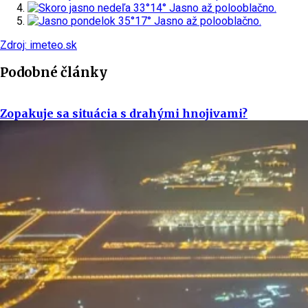
nedeľa
33°
14°
Jasno až polooblačno.
pondelok
35°
17°
Jasno až polooblačno.
Zdroj: imeteo.sk
Podobné články
Zopakuje sa situácia s drahými hnojivami?