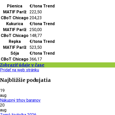
Pšenica
€/tona
Trend
MATIF Paríž
222,50
CBoT Chicago
204,23
Kukurica
€/tona
Trend
MATIF Paríž
250,00
CBoT Chicago
148,77
Repka
€/tona
Trend
MATIF Paríž
523,50
Sója
€/tona
Trend
CBoT Chicago
366,17
Zobraziť údaje v čase
Pridať na web stránku
Najbližšie podujatia
19
aug
Nákupný trhov baranov
20
aug
Země živitelka 2026