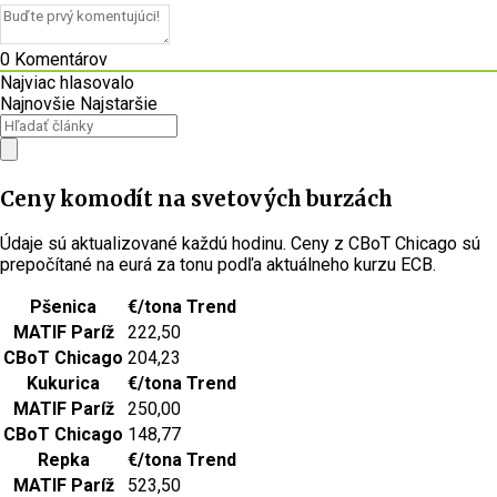
0
Komentárov
Najviac hlasovalo
Najnovšie
Najstaršie
Ceny komodít na svetových burzách
Údaje sú aktualizované každú hodinu. Ceny z CBoT Chicago sú
prepočítané na eurá za tonu podľa aktuálneho kurzu ECB.
Pšenica
€/tona
Trend
MATIF Paríž
222,50
CBoT Chicago
204,23
Kukurica
€/tona
Trend
MATIF Paríž
250,00
CBoT Chicago
148,77
Repka
€/tona
Trend
MATIF Paríž
523,50