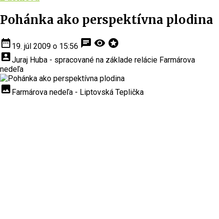
Pohánka ako perspektívna plodina
date_range
chat
visibility
stars
19. júl 2009 o 15:56
account_box
Juraj Huba - spracované na základe relácie Farmárova
nedeľa
insert_photo
Farmárova nedeľa - Liptovská Teplička