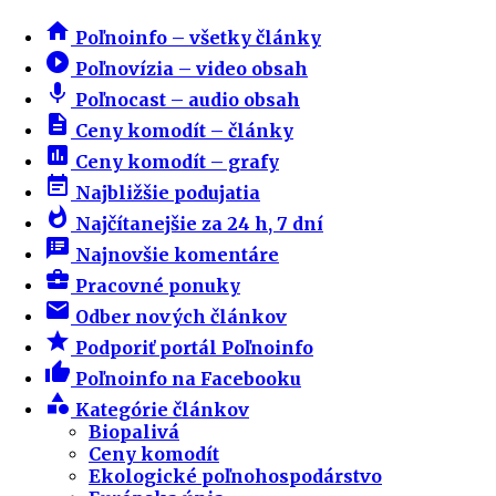
home
Poľnoinfo – všetky články
play_circle_filled
Poľnovízia – video obsah
mic
Poľnocast – audio obsah
description
Ceny komodít – články
insert_chart
Ceny komodít – grafy
event_note
Najbližšie podujatia
whatshot
Najčítanejšie za 24 h, 7 dní
speaker_notes
Najnovšie komentáre
business_center
Pracovné ponuky
email
Odber nových článkov
star
Podporiť portál Poľnoinfo
thumb_up
Poľnoinfo na Facebooku
category
Kategórie článkov
Biopalivá
Ceny komodít
Ekologické poľnohospodárstvo