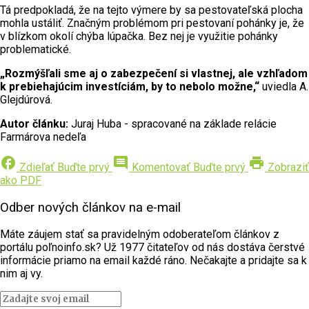
Tá predpokladá, že na tejto výmere by sa pestovateľská plocha
mohla ustáliť. Značným problémom pri pestovaní pohánky je, že
v blízkom okolí chýba lúpačka. Bez nej je využitie pohánky
problematické.
„Rozmýšľali sme aj o zabezpečení si vlastnej, ale vzhľadom
k prebiehajúcim investíciám, by to nebolo možne,“
uviedla A.
Glejdúrová.
Autor článku:
Juraj Huba - spracované na základe relácie
Farmárova nedeľa
facebook
comment
print
Zdieľať
Buďte prvý
Komentovať
Buďte prvý
Zobraziť
ako PDF
Odber nových článkov na e-mail
Máte záujem stať sa pravidelným odoberateľom článkov z
portálu poľnoinfo.sk? Už 1977 čitateľov od nás dostáva čerstvé
informácie priamo na email každé ráno. Nečakajte a pridajte sa k
nim aj vy.