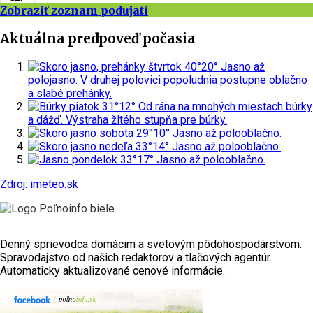
Zobraziť zoznam podujatí
Aktuálna predpoveď počasia
štvrtok
40°
20°
Jasno až
polojasno. V druhej polovici popoludnia postupne oblačno
a slabé prehánky.
piatok
31°
12°
Od rána na mnohých miestach búrky
a dážď.
Výstraha žltého stupňa pre búrky.
sobota
29°
10°
Jasno až polooblačno.
nedeľa
33°
14°
Jasno až polooblačno.
pondelok
33°
17°
Jasno až polooblačno.
Zdroj: imeteo.sk
Denný sprievodca domácim a svetovým pôdohospodárstvom.
Spravodajstvo od našich redaktorov a tlačových agentúr.
Automaticky aktualizované cenové informácie.