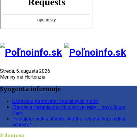
Streda, 5. augusta 2026
Meniny má Hortenzia
Syngenta informuje
Ušetri ako pestovateľ špeciálnych plodín
Efektívne riešenie chorôb cukrovej repy – nový Sugar
Pack
Pestujete cirok a hľadáte vhodné riešenie herbicídnej
ochrany?
Z domova