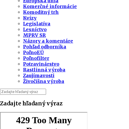
Európska únia
Komerčné informácie
Komoditný trh
Kvízy
Legislatíva
Lesníctvo
MPRV SR
Názory a komentáre
Pohľad odborníka
PoľnoEÚ
Poľnofilter
Potravinárstvo
Rastlinná výroba
Zaujímavosti
Živočíšna výroba
Zadajte hľadaný výraz