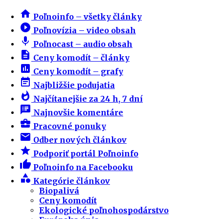
home
Poľnoinfo – všetky články
play_circle_filled
Poľnovízia – video obsah
mic
Poľnocast – audio obsah
description
Ceny komodít – články
insert_chart
Ceny komodít – grafy
event_note
Najbližšie podujatia
whatshot
Najčítanejšie za 24 h, 7 dní
speaker_notes
Najnovšie komentáre
business_center
Pracovné ponuky
email
Odber nových článkov
star
Podporiť portál Poľnoinfo
thumb_up
Poľnoinfo na Facebooku
category
Kategórie článkov
Biopalivá
Ceny komodít
Ekologické poľnohospodárstvo