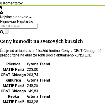
0
Komentárov
Najviac hlasovalo
Najnovšie
Najstaršie
Ceny komodít na svetových burzách
Údaje sú aktualizované každú hodinu. Ceny z CBoT Chicago sú
prepočítané na eurá za tonu podľa aktuálneho kurzu ECB.
Pšenica
€/tona
Trend
MATIF Paríž
223,00
CBoT Chicago
203,74
Kukurica
€/tona
Trend
MATIF Paríž
248,25
CBoT Chicago
149,83
Repka
€/tona
Trend
MATIF Paríž
533,25