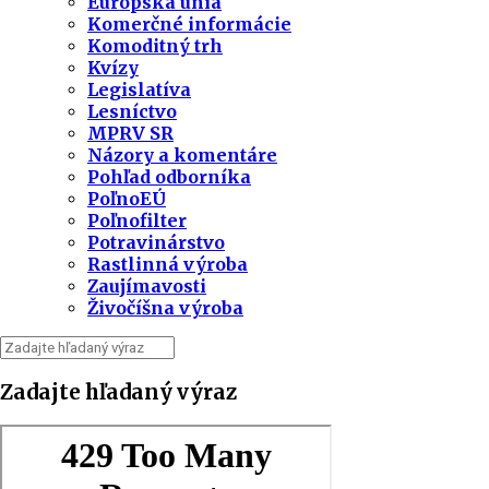
Európska únia
Komerčné informácie
Komoditný trh
Kvízy
Legislatíva
Lesníctvo
MPRV SR
Názory a komentáre
Pohľad odborníka
PoľnoEÚ
Poľnofilter
Potravinárstvo
Rastlinná výroba
Zaujímavosti
Živočíšna výroba
Zadajte hľadaný výraz