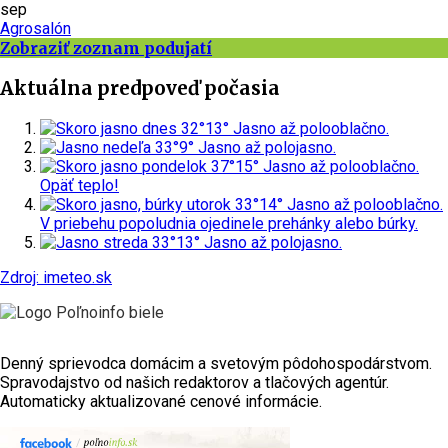
sep
Agrosalón
Zobraziť zoznam podujatí
Aktuálna predpoveď počasia
dnes
32°
13°
Jasno až polooblačno.
nedeľa
33°
9°
Jasno až polojasno.
pondelok
37°
15°
Jasno až polooblačno.
Opäť teplo!
utorok
33°
14°
Jasno až polooblačno.
V priebehu popoludnia ojedinele prehánky alebo búrky.
streda
33°
13°
Jasno až polojasno.
Zdroj: imeteo.sk
Denný sprievodca domácim a svetovým pôdohospodárstvom.
Spravodajstvo od našich redaktorov a tlačových agentúr.
Automaticky aktualizované cenové informácie.