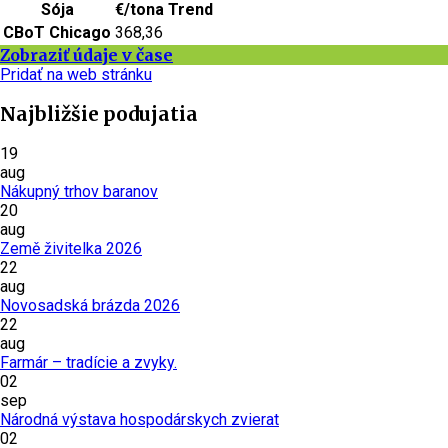
Sója
€/tona
Trend
CBoT Chicago
368,36
Zobraziť údaje v čase
Pridať na web stránku
Najbližšie podujatia
19
aug
Nákupný trhov baranov
20
aug
Země živitelka 2026
22
aug
Novosadská brázda 2026
22
aug
Farmár – tradície a zvyky.
02
sep
Národná výstava hospodárskych zvierat
02