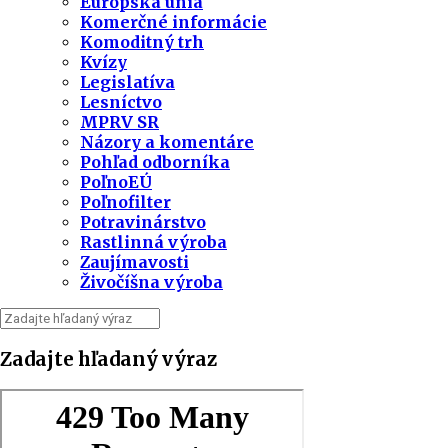
Európska únia
Komerčné informácie
Komoditný trh
Kvízy
Legislatíva
Lesníctvo
MPRV SR
Názory a komentáre
Pohľad odborníka
PoľnoEÚ
Poľnofilter
Potravinárstvo
Rastlinná výroba
Zaujímavosti
Živočíšna výroba
Zadajte hľadaný výraz