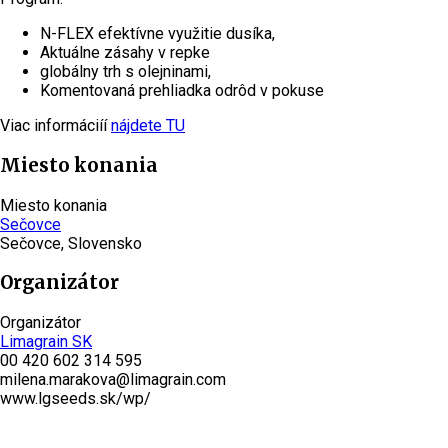
N-FLEX efektívne využitie dusíka,
Aktuálne zásahy v repke
globálny trh s olejninami,
Komentovaná prehliadka odrôd v pokuse
Viac informáciíí
nájdete TU
Miesto konania
Miesto konania
Sečovce
Sečovce, Slovensko
Organizátor
Organizátor
Limagrain SK
00 420 602 314 595
milena.marakova@limagrain.com
www.lgseeds.sk/wp/
Pridať podujatie