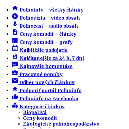
home
Poľnoinfo – všetky články
play_circle_filled
Poľnovízia – video obsah
mic
Poľnocast – audio obsah
description
Ceny komodít – články
insert_chart
Ceny komodít – grafy
event_note
Najbližšie podujatia
whatshot
Najčítanejšie za 24 h, 7 dní
speaker_notes
Najnovšie komentáre
business_center
Pracovné ponuky
email
Odber nových článkov
star
Podporiť portál Poľnoinfo
thumb_up
Poľnoinfo na Facebooku
category
Kategórie článkov
Biopalivá
Ceny komodít
Ekologické poľnohospodárstvo