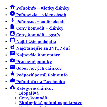
home
Poľnoinfo – všetky články
play_circle_filled
Poľnovízia – video obsah
mic
Poľnocast – audio obsah
description
Ceny komodít – články
insert_chart
Ceny komodít – grafy
event_note
Najbližšie podujatia
whatshot
Najčítanejšie za 24 h, 7 dní
speaker_notes
Najnovšie komentáre
business_center
Pracovné ponuky
email
Odber nových článkov
star
Podporiť portál Poľnoinfo
thumb_up
Poľnoinfo na Facebooku
category
Kategórie článkov
Biopalivá
Ceny komodít
Ekologické poľnohospodárstvo