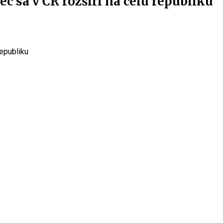
c sa v ČR rozšíri na celú republiku