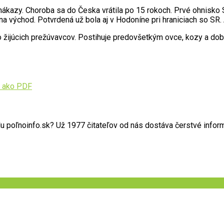
nákazy. Choroba sa do Česka vrátila po 15 rokoch. Prvé ohnisko 
a východ. Potvrdená už bola aj v Hodoníne pri hraniciach so SR.
o žijúcich prežúvavcov. Postihuje predovšetkým ovce, kozy a do
 ako PDF
poľnoinfo.sk? Už 1977 čitateľov od nás dostáva čerstvé informác