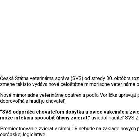
Česká Štátna veterinárna správa (SVS) od stredy 30. októbra roz
zmene takisto vydáva nové celoštátne mimoriadne veterinárne op
Nové mimoriadne veterinárne opatrenia podľa Vorlíčka upravujú p
dobrovoľná a hradí ju chovateľ.
“SVS odporúča chovateľom dobytka a oviec vakcináciu zvier
môže infekcia spôsobiť úhyny zvierat,”
uviedol riaditeľ SVS 
Premiestňovanie zvierat v rámci ČR nebude na základe nových 
európskej legislatíve.