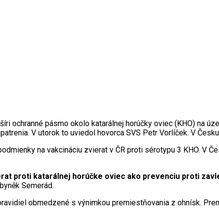
šíri ochranné pásmo okolo katarálnej horúčky oviec (KHO) na úze
atrenia. V utorok to uviedol hovorca SVS Petr Vorlíček. V Česku
odmienky na vakcináciu zvierat v ČR proti sérotypu 3 KHO. V Čes
at proti katarálnej horúčke oviec ako prevenciu proti zavl
Zbyněk Semerád.
pravidiel obmedzené s výnimkou premiestňovania z ohnísk. Prem