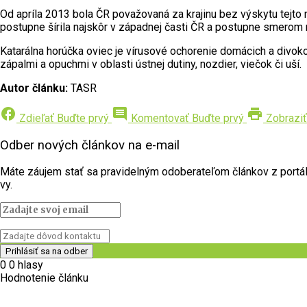
Od apríla 2013 bola ČR považovaná za krajinu bez výskytu tejto 
postupne šírila najskôr v západnej časti ČR a postupne smerom n
Katarálna horúčka oviec je vírusové ochorenie domácich a divok
zápalmi a opuchmi v oblasti ústnej dutiny, nozdier, viečok či uší.
Autor článku:
TASR
facebook
comment
print
Zdieľať
Buďte prvý
Komentovať
Buďte prvý
Zobraziť
Odber nových článkov na e-mail
Máte záujem stať sa pravidelným odoberateľom článkov z portálu 
vy.
0
0
hlasy
Hodnotenie článku