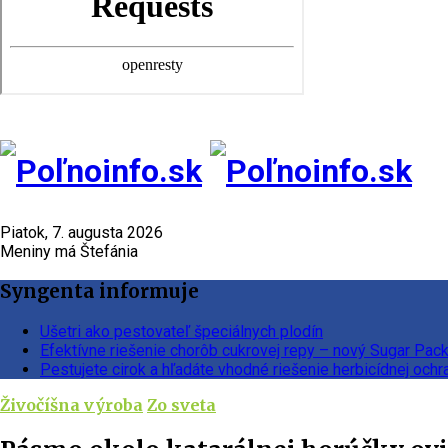
Piatok, 7. augusta 2026
Meniny má Štefánia
Syngenta informuje
Ušetri ako pestovateľ špeciálnych plodín
Efektívne riešenie chorôb cukrovej repy – nový Sugar Pac
Pestujete cirok a hľadáte vhodné riešenie herbicídnej ochr
Živočíšna výroba
Zo sveta