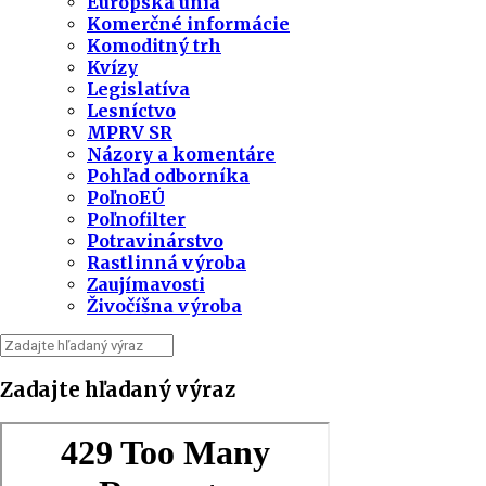
Európska únia
Komerčné informácie
Komoditný trh
Kvízy
Legislatíva
Lesníctvo
MPRV SR
Názory a komentáre
Pohľad odborníka
PoľnoEÚ
Poľnofilter
Potravinárstvo
Rastlinná výroba
Zaujímavosti
Živočíšna výroba
Zadajte hľadaný výraz