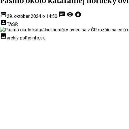
Pásmo okolo katarálnej horúčky ovie
date_range
chat
visibility
stars
29. október 2024 o 14:50
account_box
TASR
insert_photo
archív poľnoinfo.sk