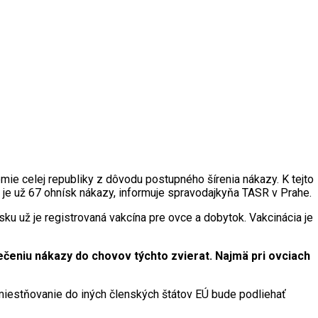
mie celej republiky z dôvodu postupného šírenia nákazy. K tejto
 je už 67 ohnísk nákazy, informuje spravodajkyňa TASR v Prahe.
ku už je registrovaná vakcína pre ovce a dobytok. Vakcinácia je
ečeniu nákazy do chovov týchto zvierat. Najmä pri ovciach
iestňovanie do iných členských štátov EÚ bude podliehať