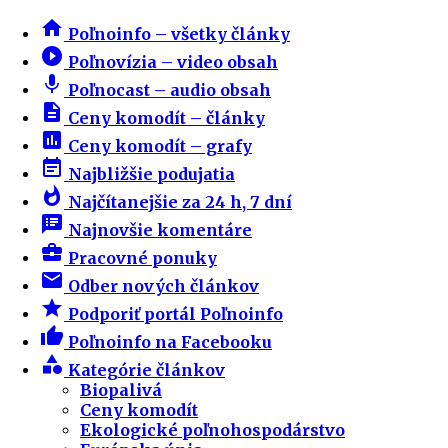
home
Poľnoinfo – všetky články
play_circle_filled
Poľnovízia – video obsah
mic
Poľnocast – audio obsah
description
Ceny komodít – články
insert_chart
Ceny komodít – grafy
event_note
Najbližšie podujatia
whatshot
Najčítanejšie za 24 h, 7 dní
speaker_notes
Najnovšie komentáre
business_center
Pracovné ponuky
email
Odber nových článkov
star
Podporiť portál Poľnoinfo
thumb_up
Poľnoinfo na Facebooku
category
Kategórie článkov
Biopalivá
Ceny komodít
Ekologické poľnohospodárstvo