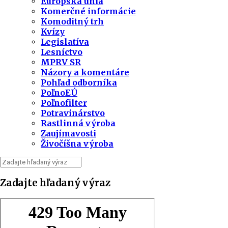
Európska únia
Komerčné informácie
Komoditný trh
Kvízy
Legislatíva
Lesníctvo
MPRV SR
Názory a komentáre
Pohľad odborníka
PoľnoEÚ
Poľnofilter
Potravinárstvo
Rastlinná výroba
Zaujímavosti
Živočíšna výroba
Zadajte hľadaný výraz