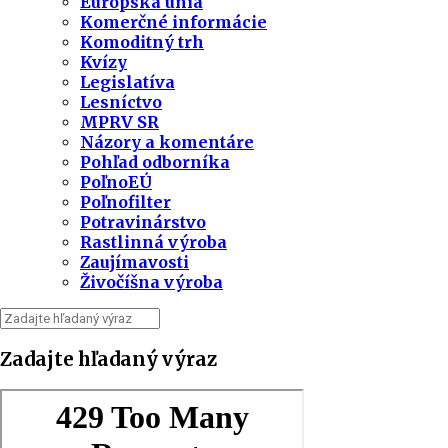
Európska únia
Komerčné informácie
Komoditný trh
Kvízy
Legislatíva
Lesníctvo
MPRV SR
Názory a komentáre
Pohľad odborníka
PoľnoEÚ
Poľnofilter
Potravinárstvo
Rastlinná výroba
Zaujímavosti
Živočíšna výroba
Zadajte hľadaný výraz