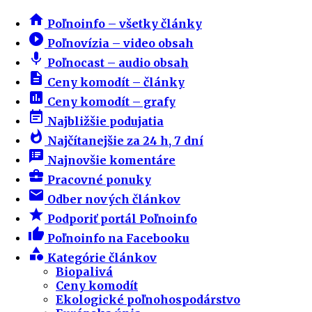
home
Poľnoinfo – všetky články
play_circle_filled
Poľnovízia – video obsah
mic
Poľnocast – audio obsah
description
Ceny komodít – články
insert_chart
Ceny komodít – grafy
event_note
Najbližšie podujatia
whatshot
Najčítanejšie za 24 h, 7 dní
speaker_notes
Najnovšie komentáre
business_center
Pracovné ponuky
email
Odber nových článkov
star
Podporiť portál Poľnoinfo
thumb_up
Poľnoinfo na Facebooku
category
Kategórie článkov
Biopalivá
Ceny komodít
Ekologické poľnohospodárstvo