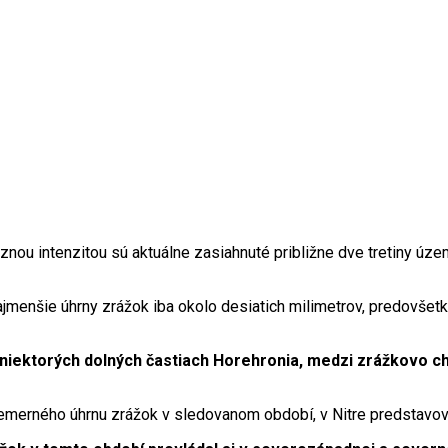
nou intenzitou sú aktuálne zasiahnuté približne dve tretiny úze
i najmenšie úhrny zrážok iba okolo desiatich milimetrov, predovš
v niektorých dolných častiach Horehronia, medzi zrážkovo
emerného úhrnu zrážok v sledovanom období, v Nitre predstavova