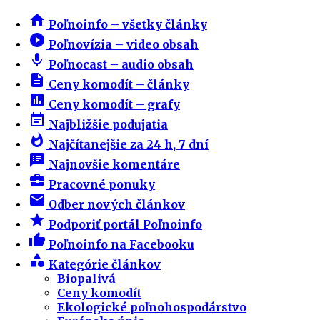
home
Poľnoinfo – všetky články
play_circle_filled
Poľnovízia – video obsah
mic
Poľnocast – audio obsah
description
Ceny komodít – články
insert_chart
Ceny komodít – grafy
event_note
Najbližšie podujatia
whatshot
Najčítanejšie za 24 h, 7 dní
speaker_notes
Najnovšie komentáre
business_center
Pracovné ponuky
email
Odber nových článkov
star
Podporiť portál Poľnoinfo
thumb_up
Poľnoinfo na Facebooku
category
Kategórie článkov
Biopalivá
Ceny komodít
Ekologické poľnohospodárstvo