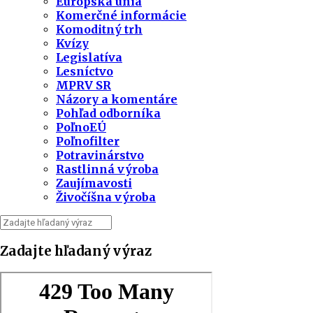
Európska únia
Komerčné informácie
Komoditný trh
Kvízy
Legislatíva
Lesníctvo
MPRV SR
Názory a komentáre
Pohľad odborníka
PoľnoEÚ
Poľnofilter
Potravinárstvo
Rastlinná výroba
Zaujímavosti
Živočíšna výroba
Zadajte hľadaný výraz