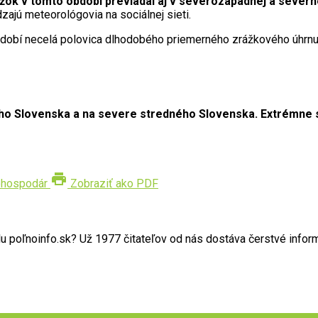
žok v tomto období prevládal aj v severozápadnej a severn
zajú meteorológovia na sociálnej sieti.
bdobí necelá polovica dlhodobého priemerného zrážkového úhrnu
o Slovenska a na severe stredného Slovenska. Extrémne suc
print
ohospodár
Zobraziť ako PDF
poľnoinfo.sk? Už 1977 čitateľov od nás dostáva čerstvé informác