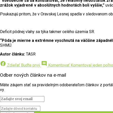
“Všeobecne sa dá konštatovať, že relatívny nedostatok zrá
zrážok vyjadrené v absolútnych hodnotách boli vyššie,”
uvád
Poukazujú pritom, že v Oravskej Lesnej spadla v sledovanom o
Deficit pôdnej vlahy sa týka takmer celého územia SR.
“Pôda je mierne a extrémne vyschnutá na väčšine západnéh
SHMÚ.
Autor článku:
TASR
facebook
comment
Zdieľať
Buďte prvý
Komentovať
Komentoval jeden poľn
Odber nových článkov na e-mail
Máte záujem stať sa pravidelným odoberateľom článkov z portálu 
vy.