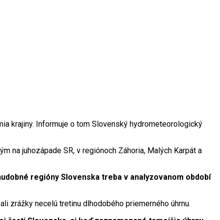
mia krajiny. Informuje o tom Slovenský hydrometeorologický
etkým na juhozápade SR, v regiónoch Záhoria, Malých Karpát a
 chudobné regióny Slovenska treba v analyzovanom období
li zrážky necelú tretinu dlhodobého priemerného úhrnu.