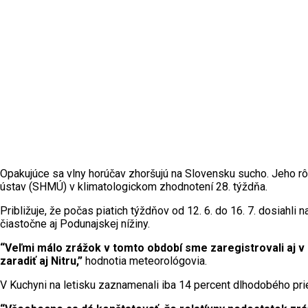
Opakujúce sa vlny horúčav zhoršujú na Slovensku sucho. Jeho rôz
ústav (SHMÚ) v klimatologickom zhodnotení 28. týždňa.
Približuje, že počas piatich týždňov od 12. 6. do 16. 7. dosiahl
čiastočne aj Podunajskej nížiny.
“Veľmi málo zrážok v tomto období sme zaregistrovali aj 
zaradiť aj Nitru,”
hodnotia meteorológovia.
V Kuchyni na letisku zaznamenali iba 14 percent dlhodobého pri