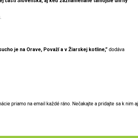
ej časti Slovenska, aj keď zaznamenané tamojšie úhrny
.
ho je na Orave, Považí a v Žiarskej kotline,”
dodáva
ie priamo na email každé ráno. Nečakajte a pridajte sa k nim aj