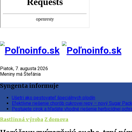
Piatok, 7. augusta 2026
Meniny má Štefánia
Syngenta informuje
Ušetri ako pestovateľ špeciálnych plodín
Efektívne riešenie chorôb cukrovej repy – nový Sugar Pac
Pestujete cirok a hľadáte vhodné riešenie herbicídnej ochr
Rastlinná výroba
Z domova