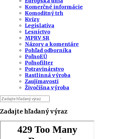
Európska únia
Komerčné informácie
Komoditný trh
Kvízy
Legislatíva
Lesníctvo
MPRV SR
Názory a komentáre
Pohľad odborníka
PoľnoEÚ
Poľnofilter
Potravinárstvo
Rastlinná výroba
Zaujímavosti
Živočíšna výroba
Zadajte hľadaný výraz