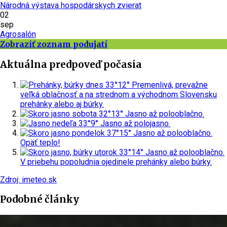
Národná výstava hospodárskych zvierat
02
sep
Agrosalón
Zobraziť zoznam podujatí
Aktuálna predpoveď počasia
dnes
33°
12°
Premenlivá, prevažne
veľká oblačnosť a na strednom a východnom Slovensku
prehánky alebo aj búrky.
sobota
32°
13°
Jasno až polooblačno.
nedeľa
33°
9°
Jasno až polojasno.
pondelok
37°
15°
Jasno až polooblačno.
Opäť teplo!
utorok
33°
14°
Jasno až polooblačno.
V priebehu popoludnia ojedinele prehánky alebo búrky.
Zdroj: imeteo.sk
Podobné články