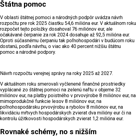
Štátna pomoc
V oblasti štátnej pomoci a národných podpôr uvádza návrh
rozpočtu pre rok 2025 čiastku 54,6 milióna eur. V aktuálnom roku
rozpočet tejto položky dosahoval 76 miliónov eur, ale
očakávané čerpanie za rok 2024 dosahuje až 92,5 milióna eur.
Oproti súčasnému čerpaniu tak poľnohospodári v budúcom roku
dostanú, podľa návrhu, o viac ako 40 percent nižšiu štátnu
pomoc a národné podpory.
Návrh rozpočtu verejnej správy na roky 2025 až 2027.
V aktuálnom roku smerovali vyčlenené finančné prostriedky
vyplácané zo štátnej pomoci na zelenú naftu v objeme 32
miliónov eur, na platby poistného v prvovýrobe 8 miliónov eur, na
mimoprodukčné funkcie lesov 8 miliónov eur, na
poľnohospodársku prvovýrobu a rybolov 8 miliónov eur, na
likvidáciu mŕtvych hospodárskych zvierat dva milióny eur či na
kontrolu úžitkovosti hospodárskych zvierat 1,2 milióna eur.
Rovnaké schémy, no s nižším