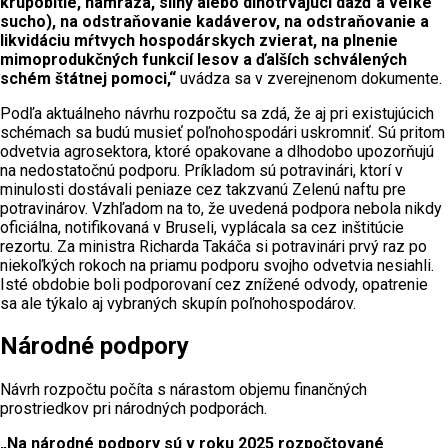
krupobitie, námraza, silný alebo dlhotrvajúci dážď a veľké
sucho), na odstraňovanie kadáverov, na odstraňovanie a
likvidáciu mŕtvych hospodárskych zvierat, na plnenie
mimoprodukčných funkcií lesov a ďalších schválených
schém štátnej pomoci,“
uvádza sa v zverejnenom dokumente.
Podľa aktuálneho návrhu rozpočtu sa zdá, že aj pri existujúcich
schémach sa budú musieť poľnohospodári uskromniť. Sú pritom
odvetvia agrosektora, ktoré opakovane a dlhodobo upozorňujú
na nedostatočnú podporu. Príkladom sú potravinári, ktorí v
minulosti dostávali peniaze cez takzvanú Zelenú naftu pre
potravinárov. Vzhľadom na to, že uvedená podpora nebola nikdy
oficiálna, notifikovaná v Bruseli, vyplácala sa cez inštitúcie
rezortu. Za ministra Richarda Takáča si potravinári prvý raz po
niekoľkých rokoch na priamu podporu svojho odvetvia nesiahli.
Isté obdobie boli podporovaní cez znížené odvody, opatrenie
sa ale týkalo aj vybraných skupín poľnohospodárov.
Národné podpory
Návrh rozpočtu počíta s nárastom objemu finančných
prostriedkov pri národných podporách.
„Na národné podpory sú v roku 2025 rozpočtované