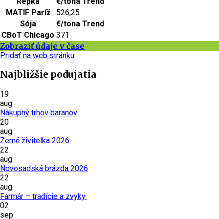
Repka
€/tona
Trend
MATIF Paríž
526,25
Sója
€/tona
Trend
CBoT Chicago
371
Zobraziť údaje v čase
Pridať na web stránku
Najbližšie podujatia
19
aug
Nákupný trhov baranov
20
aug
Země živitelka 2026
22
aug
Novosadská brázda 2026
22
aug
Farmár – tradície a zvyky.
02
sep