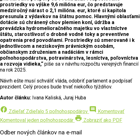
prostriedky vo výške 9,6 milióna eur, čo predstavuje
medziročný nárast o 2,1 milióna. eur, ktoré si kapitola
presunula z výdavkov na štátnu pomoc. Hlavnými oblasťami
dotácie sú chránený chov plemien koní, údržba a
prevádzka hydromelioračného majetku vo vlastníctve
štátu, starostlivosť o drobné vodné toky a preventívne
opatrenia pred povodňami. Prostriedky sú smerované i k
jednotlivcom a neziskovým právnickým osobám,
občianskym združeniam a nadáciám v rámci
poľnohospodárstva, potravinárstva, lesníctva, poľovníctva
a rozvoja vidieka,“
píše sa v návrhu rozpočtu verejných financií
na rok 2025.
Návrh ešte musí schváliť vláda, odobriť parlament a podpísať
prezident. Celý proces bude trvať niekoľko týždňov.
Autor článku:
Ivana Kaliská, Juraj Huba
facebook
comment
Zdieľať
Zdieľalo 5 poľnohospodárov
Komentovať
print
Komentoval jeden poľnohospodár
Zobraziť ako PDF
Odber nových článkov na e-mail