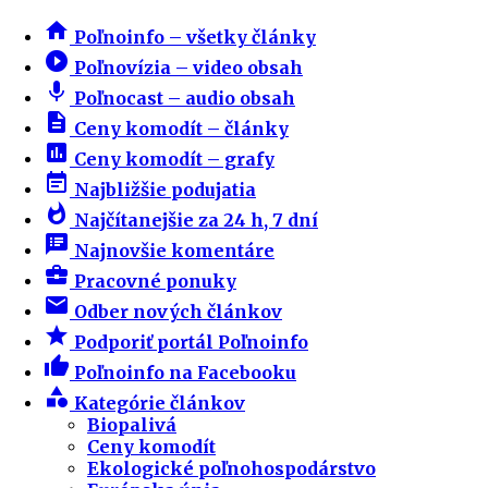
home
Poľnoinfo – všetky články
play_circle_filled
Poľnovízia – video obsah
mic
Poľnocast – audio obsah
description
Ceny komodít – články
insert_chart
Ceny komodít – grafy
event_note
Najbližšie podujatia
whatshot
Najčítanejšie za 24 h, 7 dní
speaker_notes
Najnovšie komentáre
business_center
Pracovné ponuky
email
Odber nových článkov
star
Podporiť portál Poľnoinfo
thumb_up
Poľnoinfo na Facebooku
category
Kategórie článkov
Biopalivá
Ceny komodít
Ekologické poľnohospodárstvo