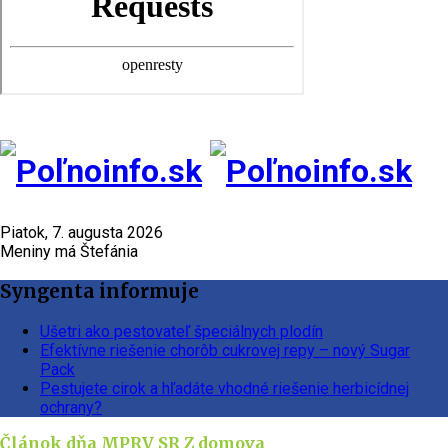
Piatok, 7. augusta 2026
Meniny má Štefánia
Syngenta informuje
Ušetri ako pestovateľ špeciálnych plodín
Efektívne riešenie chorôb cukrovej repy – nový Sugar
Pack
Pestujete cirok a hľadáte vhodné riešenie herbicídnej
ochrany?
Článok dňa
MPRV SR
Z domova