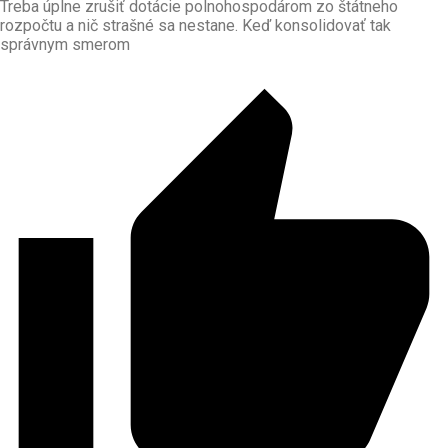
Treba úplne zrušiť dotácie polnohospodárom zo štátneho
rozpočtu a nič strašné sa nestane. Keď konsolidovať tak
správnym smerom