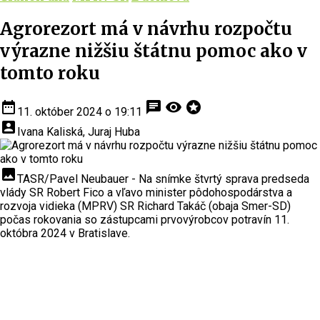
Agrorezort má v návrhu rozpočtu
výrazne nižšiu štátnu pomoc ako v
tomto roku
date_range
chat
visibility
stars
11. október 2024 o 19:11
account_box
Ivana Kaliská, Juraj Huba
insert_photo
TASR/Pavel Neubauer - Na snímke štvrtý sprava predseda
vlády SR Robert Fico a vľavo minister pôdohospodárstva a
rozvoja vidieka (MPRV) SR Richard Takáč (obaja Smer-SD)
počas rokovania so zástupcami prvovýrobcov potravín 11.
októbra 2024 v Bratislave.