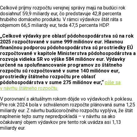
Celkové príjmy rozpočtu verejnej správy majú na budúci rok
dosiahnuť 59,9 miliardy eur, čo predstavuje 42,8 percenta
hrubého domáceho produktu. V rámci výdavkov štát ráta s
objemom 66,5 miliardy eur, teda 47,5 percenta HDP.
„Celkové výdavky pre oblasť pôdohospodárstva sú na rok
2025 rozpočtované v sume 999 miliónov eur. Hlavnou
finančnou podporou pôdohospodárstva sú prostriedky EÚ
rozpočtované v kapitole Ministerstva pôdohospodárstva a
rozvoja vidieka SR vo výške 584 miliónov eur. Výdavky
určené na spolufinancovanie programov zo štátneho
rozpočtu sú rozpočtované v sume 140 miliónov eur,
prostriedky štátneho rozpočtu pre oblasť
pôdohospodárstva v sume 275 miliónov eur,“
píše sa
v návrhu štátneho rozpočtu.
V porovnaní s aktuálnym rokom dôjde vo výdavkoch k poklesu.
Pre rok 2024 bola v schválenom rozpočte plánovaná suma 1,25
miliardy eur. Z návrhu budúcoročného rozpočtu vyplýva, že štát
naplnenie tejto sumy nepredpokladá – v návrhu sa ako
očakávaný objem výdavkov pre tento rok uvádza asi 1,13
miliardy eur.