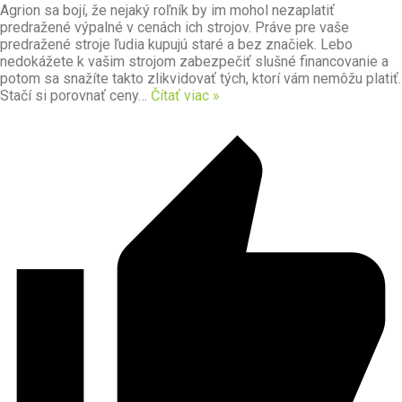
Agrion sa bojí, že nejaký roľník by im mohol nezaplatiť
predražené výpalné v cenách ich strojov. Práve pre vaše
predražené stroje ľudia kupujú staré a bez značiek. Lebo
nedokážete k vašim strojom zabezpečiť slušné financovanie a
potom sa snažíte takto zlikvidovať tých, ktorí vám nemôžu platiť.
Stačí si porovnať ceny
…
Čítať viac »