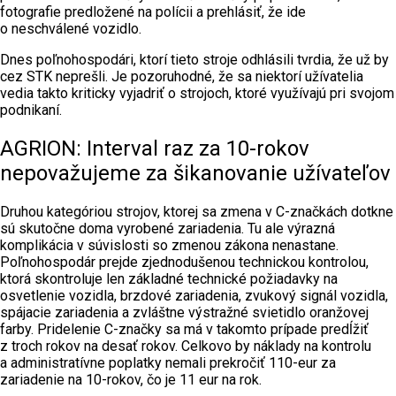
fotografie predložené na polícii a prehlásiť, že ide
o neschválené vozidlo.
Dnes poľnohospodári, ktorí tieto stroje odhlásili tvrdia, že už by
cez STK neprešli. Je pozoruhodné, že sa niektorí užívatelia
vedia takto kriticky vyjadriť o strojoch, ktoré využívajú pri svojom
podnikaní.
AGRION: Interval raz za 10-rokov
nepovažujeme za šikanovanie užívateľov
Druhou kategóriou strojov, ktorej sa zmena v C-značkách dotkne
sú skutočne doma vyrobené zariadenia. Tu ale výrazná
komplikácia v súvislosti so zmenou zákona nenastane.
Poľnohospodár prejde zjednodušenou technickou kontrolou,
ktorá skontroluje len základné technické požiadavky na
osvetlenie vozidla, brzdové zariadenia, zvukový signál vozidla,
spájacie zariadenia a zvláštne výstražné svietidlo oranžovej
farby. Pridelenie C-značky sa má v takomto prípade predĺžiť
z troch rokov na desať rokov. Celkovo by náklady na kontrolu
a administratívne poplatky nemali prekročiť 110-eur za
zariadenie na 10-rokov, čo je 11 eur na rok.