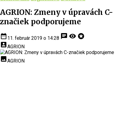
AGRION: Zmeny v úpravách C-
značiek podporujeme
date_range
chat
visibility
stars
11. február 2019 o 14:28
account_box
AGRION
insert_photo
AGRION