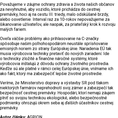
Považujeme v záujme ochrany zdravia a života našich občanov
za nevyhnutné, aby vozidlo, ktoré prichádza do cestnej
premávky, hoci aj na cestu III. triedy, malo odskúšané brzdy,
alebo osvetlenie. Interval raz za 10-rokov nepovažujeme za
šikanovanie užívateľov, ale naopak, za priateľský krok k rozvoju
malých fariem.
Oveľa väčšie problémy ako prihlasovanie na C-značky
spôsobuje našim poľnohospodárom neustále sprísňovanie
emisných noriem zo strany Európskej únie. Nariadenia EÚ tak
musia výrobcovia techniky pretaviť do nových zariadení. Ide
o technicky zložité a finančne náročné systémy, ktoré
výrobcovia inštalujú z dôvodu ochrany životného prostredia.
Keďže sú ale platné v rámci celej Európskej únie, vnímame ich
ako fakt, ktorý ma zabezpečiť lepšie životné prostredie.
Veríme, že Ministerstvo dopravy a výstavby SR pod tlakom
niektorých farmárov neprehodnotí svoj zámer a zabezpečí tak
bezpečnosť cestnej premávky. Hospodári, ktorí nemajú záujem
plniť so svojou technikou ekologické, alebo bezpečnostné
podmienky ohrozujú okrem seba aj ďalších účastníkov cestnej
premávky.
Autor článku:
AGRION