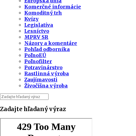
Európska únia
Komerčné informácie
Komoditný trh
Kvízy
Legislatíva
Lesníctvo
MPRV SR
Názory a komentáre
Pohľad odborníka
PoľnoEÚ
Poľnofilter
Potravinárstvo
Rastlinná výroba
Zaujímavosti
Živočíšna výroba
Zadajte hľadaný výraz