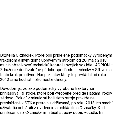
Držitelia C-značiek, ktoré boli pridelené podomácky vyrobeným
traktorom a iným doma upraveným strojom od 20. mája 2018
musia absolvovať technickú kontrolu svojich vozidiel. AGRION –
Združenie dodávateľov pôdohospodárskej techniky v SR vníma
tento krok pozitívne. Naopak, stav ktorý tu prevládal od roku
2013 sme hodnotili ako neštandardný.
Dôvodom je, že ako podomácky vyrobené traktory sa
prihlasovali aj stroje, ktoré boli vyrobené pred desiatkami rokov
sériovo. Pokiaľ v minulosti boli tieto stroje pravidelne
preskúšané v STK a preto aj udržiavané, po roku 2013 ich mnohí
užívatelia odhlásili z evidencie a prihlásili na C-značky. K ich
prihláseniu na C-značky im stačil stručný popis vozidla, tri