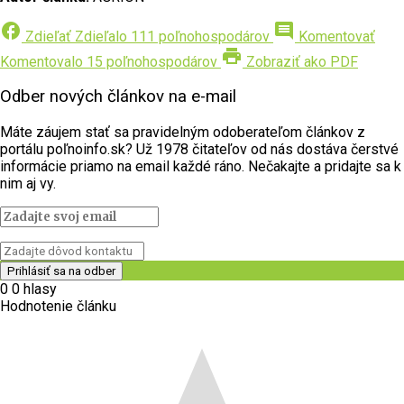
facebook
comment
Zdieľať
Zdieľalo 111 poľnohospodárov
Komentovať
print
Komentovalo 15 poľnohospodárov
Zobraziť ako PDF
Odber nových článkov na e-mail
Máte záujem stať sa pravidelným odoberateľom článkov z
portálu poľnoinfo.sk? Už 1978 čitateľov od nás dostáva čerstvé
informácie priamo na email každé ráno. Nečakajte a pridajte sa k
nim aj vy.
0
0
hlasy
Hodnotenie článku