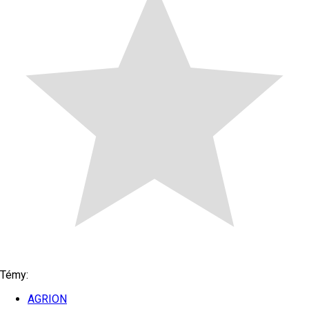
Témy:
AGRION