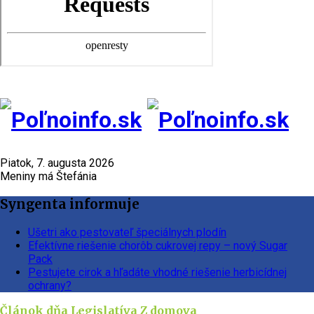
Piatok, 7. augusta 2026
Meniny má Štefánia
Syngenta informuje
Ušetri ako pestovateľ špeciálnych plodín
Efektívne riešenie chorôb cukrovej repy – nový Sugar
Pack
Pestujete cirok a hľadáte vhodné riešenie herbicídnej
ochrany?
Článok dňa
Legislatíva
Z domova