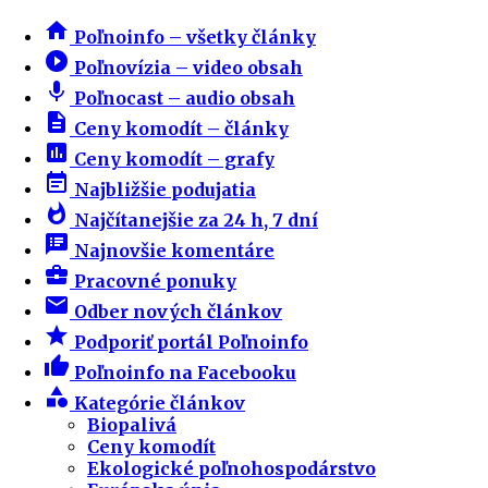
home
Poľnoinfo – všetky články
play_circle_filled
Poľnovízia – video obsah
mic
Poľnocast – audio obsah
description
Ceny komodít – články
insert_chart
Ceny komodít – grafy
event_note
Najbližšie podujatia
whatshot
Najčítanejšie za 24 h, 7 dní
speaker_notes
Najnovšie komentáre
business_center
Pracovné ponuky
email
Odber nových článkov
star
Podporiť portál Poľnoinfo
thumb_up
Poľnoinfo na Facebooku
category
Kategórie článkov
Biopalivá
Ceny komodít
Ekologické poľnohospodárstvo