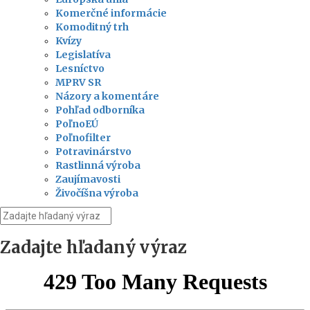
Komerčné informácie
Komoditný trh
Kvízy
Legislatíva
Lesníctvo
MPRV SR
Názory a komentáre
Pohľad odborníka
PoľnoEÚ
Poľnofilter
Potravinárstvo
Rastlinná výroba
Zaujímavosti
Živočíšna výroba
Zadajte hľadaný výraz