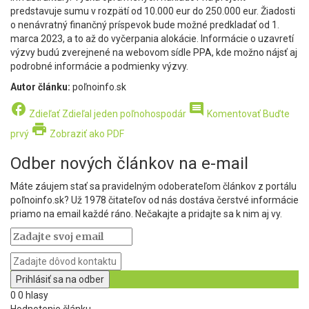
predstavuje sumu v rozpätí od 10.000 eur do 250.000 eur. Žiadosti
o nenávratný finančný príspevok bude možné predkladať od 1.
marca 2023, a to až do vyčerpania alokácie. Informácie o uzavretí
výzvy budú zverejnené na webovom sídle PPA, kde možno nájsť aj
podrobné informácie a podmienky výzvy.
Autor článku:
poľnoinfo.sk
facebook
comment
Zdieľať
Zdieľal jeden poľnohospodár
Komentovať
Buďte
print
prvý
Zobraziť ako PDF
Odber nových článkov na e-mail
Máte záujem stať sa pravidelným odoberateľom článkov z portálu
poľnoinfo.sk? Už 1978 čitateľov od nás dostáva čerstvé informácie
priamo na email každé ráno. Nečakajte a pridajte sa k nim aj vy.
0
0
hlasy