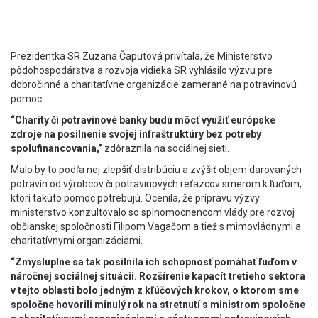
Prezidentka SR Zuzana Čaputová privítala, že Ministerstvo
pôdohospodárstva a rozvoja vidieka SR vyhlásilo výzvu pre
dobročinné a charitatívne organizácie zamerané na potravinovú
pomoc.
“Charity či potravinové banky budú môcť využiť európske
zdroje na posilnenie svojej infraštruktúry bez potreby
spolufinancovania,”
zdôraznila na sociálnej sieti.
Malo by to podľa nej zlepšiť distribúciu a zvýšiť objem darovaných
potravín od výrobcov či potravinových reťazcov smerom k ľuďom,
ktorí takúto pomoc potrebujú. Ocenila, že prípravu výzvy
ministerstvo konzultovalo so splnomocnencom vlády pre rozvoj
občianskej spoločnosti Filipom Vagačom a tiež s mimovládnymi a
charitatívnymi organizáciami.
“Zmysluplne sa tak posilnila ich schopnosť pomáhať ľuďom v
náročnej sociálnej situácii. Rozšírenie kapacít tretieho sektora
v tejto oblasti bolo jedným z kľúčových krokov, o ktorom sme
spoločne hovorili minulý rok na stretnutí s ministrom spoločne