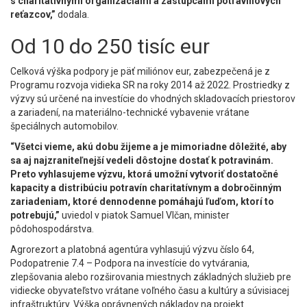
s charitatívnymi organizáciami a zástupcami potravinových
reťazcov,”
dodala.
Od 10 do 250 tisíc eur
Celková výška podpory je päť miliónov eur, zabezpečená je z
Programu rozvoja vidieka SR na roky 2014 až 2022. Prostriedky z
výzvy sú určené na investície do vhodných skladovacích priestorov
a zariadení, na materiálno-technické vybavenie vrátane
špeciálnych automobilov.
“Všetci vieme, akú dobu žijeme a je mimoriadne dôležité, aby
sa aj najzraniteľnejší vedeli dôstojne dostať k potravinám.
Preto vyhlasujeme výzvu, ktorá umožní vytvoriť dostatočné
kapacity a distribúciu potravín charitatívnym a dobročinným
zariadeniam, ktoré dennodenne pomáhajú ľuďom, ktorí to
potrebujú,”
uviedol v piatok Samuel Vlčan, minister
pôdohospodárstva.
Agrorezort a platobná agentúra vyhlasujú výzvu číslo 64,
Podopatrenie 7.4 – Podpora na investície do vytvárania,
zlepšovania alebo rozširovania miestnych základných služieb pre
vidiecke obyvateľstvo vrátane voľného času a kultúry a súvisiacej
infraštruktúry. Výška oprávnených nákladov na projekt