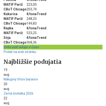
MATIF Paríž
223,00
CBoT Chicago
203,74
Kukurica
€/tona
Trend
MATIF Paríž
248,25
CBoT Chicago
149,83
Repka
€/tona
Trend
MATIF Paríž
533,25
Sója
€/tona
Trend
CBoT Chicago
368,36
Zobraziť údaje v čase
Pridať na web stránku
Najbližšie podujatia
19
aug
Nákupný trhov baranov
20
aug
Země živitelka 2026
22
aug