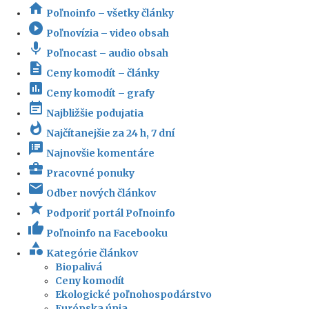
home
Poľnoinfo – všetky články
play_circle_filled
Poľnovízia – video obsah
mic
Poľnocast – audio obsah
description
Ceny komodít – články
insert_chart
Ceny komodít – grafy
event_note
Najbližšie podujatia
whatshot
Najčítanejšie za 24 h, 7 dní
speaker_notes
Najnovšie komentáre
business_center
Pracovné ponuky
email
Odber nových článkov
star
Podporiť portál Poľnoinfo
thumb_up
Poľnoinfo na Facebooku
category
Kategórie článkov
Biopalivá
Ceny komodít
Ekologické poľnohospodárstvo
Európska únia