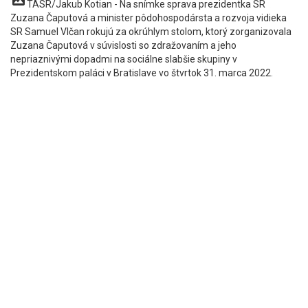
TASR/Jakub Kotian - Na snímke sprava prezidentka SR
Zuzana Čaputová a minister pôdohospodársta a rozvoja vidieka
SR Samuel Vlčan rokujú za okrúhlym stolom, ktorý zorganizovala
Zuzana Čaputová v súvislosti so zdražovaním a jeho
nepriaznivými dopadmi na sociálne slabšie skupiny v
Prezidentskom paláci v Bratislave vo štvrtok 31. marca 2022.