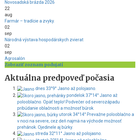
Novosadská brázda 2026
22
aug
Farmár – tradície a zvyky.
02
sep
Národná výstava hospodárskych zvierat
02
sep
Agrosalón
Zobraziť zoznam podujatí
Aktuálna predpoveď počasia
dnes
33°
9°
Jasno až polojasno.
pondelok
37°
14°
Jasno až
polooblačno. Opäť teplo! Podvečer od severozápadu
pribúdanie oblačnosti a možnosť búrok.
utorok
34°
14°
Prevažne polooblačno a
v noci na severe, cez deň najmä na východe možnosť
prehánok. Ojedinele aj búrky.
streda
32°
11°
Jasno až polojasno.