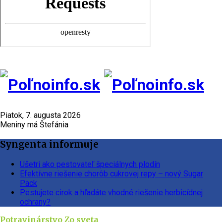
Piatok, 7. augusta 2026
Meniny má Štefánia
Syngenta informuje
Ušetri ako pestovateľ špeciálnych plodín
Efektívne riešenie chorôb cukrovej repy – nový Sugar
Pack
Pestujete cirok a hľadáte vhodné riešenie herbicídnej
ochrany?
Potravinárstvo
Zo sveta