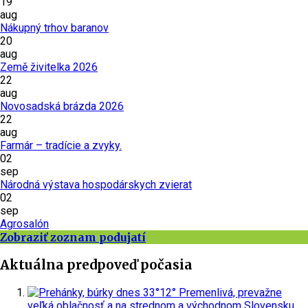
19
aug
Nákupný trhov baranov
20
aug
Země živitelka 2026
22
aug
Novosadská brázda 2026
22
aug
Farmár – tradície a zvyky.
02
sep
Národná výstava hospodárskych zvierat
02
sep
Agrosalón
Zobraziť zoznam podujatí
Aktuálna predpoveď počasia
dnes
33°
12°
Premenlivá, prevažne
veľká oblačnosť a na strednom a východnom Slovensku