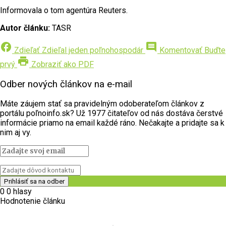
Informovala o tom agentúra Reuters.
Autor článku:
TASR
facebook
comment
Zdieľať
Zdieľal jeden poľnohospodár
Komentovať
Buďte
print
prvý
Zobraziť ako PDF
Odber nových článkov na e-mail
Máte záujem stať sa pravidelným odoberateľom článkov z
portálu poľnoinfo.sk? Už 1977 čitateľov od nás dostáva čerstvé
informácie priamo na email každé ráno. Nečakajte a pridajte sa k
nim aj vy.
0
0
hlasy
Hodnotenie článku