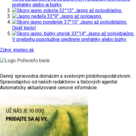
prehánky alebo aj búrky.
sobota
32°
13°
Jasno až polooblačno.
nedeľa
33°
9°
Jasno až polojasno.
pondelok
37°
15°
Jasno až polooblačno.
Opäť teplo!
utorok
33°
14°
Jasno až polooblačno.
V priebehu popoludnia ojedinele prehánky alebo búrky.
Zdroj: imeteo.sk
Denný sprievodca domácim a svetovým pôdohospodárstvom.
Spravodajstvo od našich redaktorov a tlačových agentúr.
Automaticky aktualizované cenové informácie.