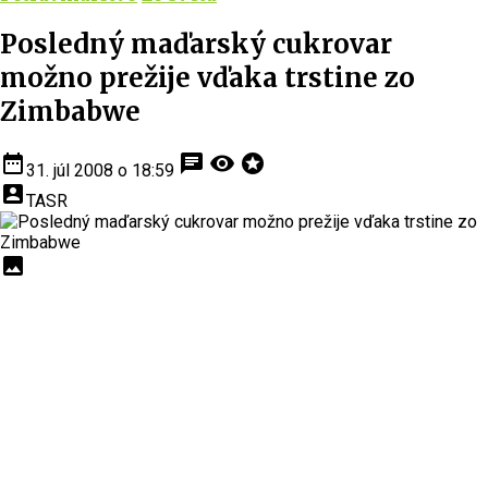
Posledný maďarský cukrovar
možno prežije vďaka trstine zo
Zimbabwe
date_range
chat
visibility
stars
31. júl 2008 o 18:59
account_box
TASR
insert_photo