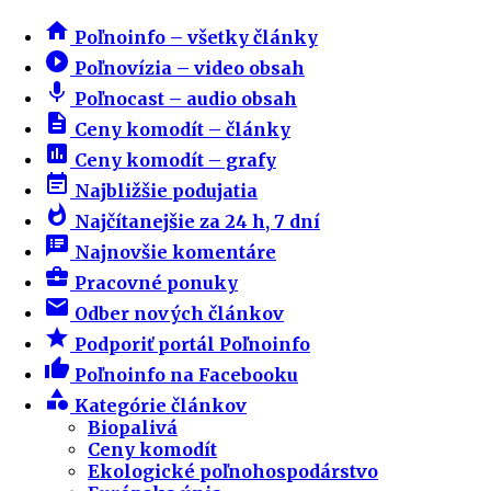
home
Poľnoinfo – všetky články
play_circle_filled
Poľnovízia – video obsah
mic
Poľnocast – audio obsah
description
Ceny komodít – články
insert_chart
Ceny komodít – grafy
event_note
Najbližšie podujatia
whatshot
Najčítanejšie za 24 h, 7 dní
speaker_notes
Najnovšie komentáre
business_center
Pracovné ponuky
email
Odber nových článkov
star
Podporiť portál Poľnoinfo
thumb_up
Poľnoinfo na Facebooku
category
Kategórie článkov
Biopalivá
Ceny komodít
Ekologické poľnohospodárstvo