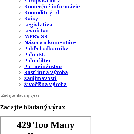
Európska únia
Komerčné informácie
Komoditný trh
Kvízy
Legislatíva
Lesníctvo
MPRV SR
Názory a komentáre
Pohľad odborníka
PoľnoEÚ
Poľnofilter
Potravinárstvo
Rastlinná výroba
Zaujímavosti
Živočíšna výroba
Zadajte hľadaný výraz