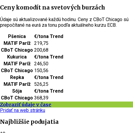
Ceny komodít na svetových burzách
Údaje sú aktualizované každú hodinu. Ceny z CBoT Chicago sú
prepočítané na eurá za tonu podľa aktuálneho kurzu ECB.
Pšenica
€/tona
Trend
MATIF Paríž
219,75
CBoT Chicago
200,68
Kukurica
€/tona
Trend
MATIF Paríž
246,50
CBoT Chicago
150,56
Repka
€/tona
Trend
MATIF Paríž
526,25
Sója
€/tona
Trend
CBoT Chicago
368,39
Zobraziť údaje v čase
Pridať na web stránku
Najbližšie podujatia