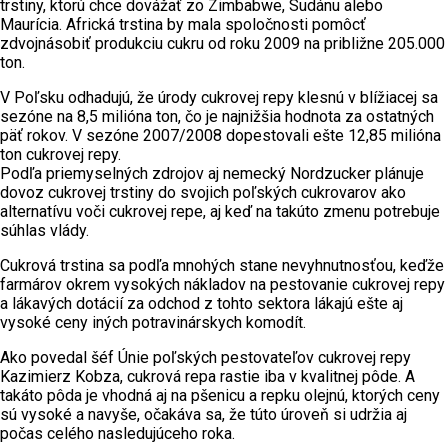
trstiny, ktorú chce dovážať zo Zimbabwe, Sudánu alebo
Maurícia. Africká trstina by mala spoločnosti pomôcť
zdvojnásobiť produkciu cukru od roku 2009 na približne 205.000
ton.
V Poľsku odhadujú, že úrody cukrovej repy klesnú v blížiacej sa
sezóne na 8,5 milióna ton, čo je najnižšia hodnota za ostatných
päť rokov. V sezóne 2007/2008 dopestovali ešte 12,85 milióna
ton cukrovej repy.
Podľa priemyselných zdrojov aj nemecký Nordzucker plánuje
dovoz cukrovej trstiny do svojich poľských cukrovarov ako
alternatívu voči cukrovej repe, aj keď na takúto zmenu potrebuje
súhlas vlády.
Cukrová trstina sa podľa mnohých stane nevyhnutnosťou, keďže
farmárov okrem vysokých nákladov na pestovanie cukrovej repy
a lákavých dotácií za odchod z tohto sektora lákajú ešte aj
vysoké ceny iných potravinárskych komodít.
Ako povedal šéf Únie poľských pestovateľov cukrovej repy
Kazimierz Kobza, cukrová repa rastie iba v kvalitnej pôde. A
takáto pôda je vhodná aj na pšenicu a repku olejnú, ktorých ceny
sú vysoké a navyše, očakáva sa, že túto úroveň si udržia aj
počas celého nasledujúceho roka.