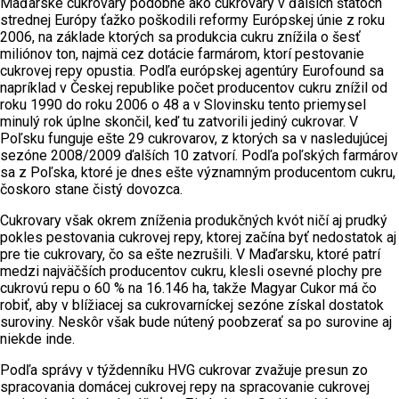
Maďarské cukrovary podobne ako cukrovary v ďalších štátoch
strednej Európy ťažko poškodili reformy Európskej únie z roku
2006, na základe ktorých sa produkcia cukru znížila o šesť
miliónov ton, najmä cez dotácie farmárom, ktorí pestovanie
cukrovej repy opustia. Podľa európskej agentúry Eurofound sa
napríklad v Českej republike počet producentov cukru znížil od
roku 1990 do roku 2006 o 48 a v Slovinsku tento priemysel
minulý rok úplne skončil, keď tu zatvorili jediný cukrovar. V
Poľsku funguje ešte 29 cukrovarov, z ktorých sa v nasledujúcej
sezóne 2008/2009 ďalších 10 zatvorí. Podľa poľských farmárov
sa z Poľska, ktoré je dnes ešte významným producentom cukru,
čoskoro stane čistý dovozca.
Cukrovary však okrem zníženia produkčných kvót ničí aj prudký
pokles pestovania cukrovej repy, ktorej začína byť nedostatok aj
pre tie cukrovary, čo sa ešte nezrušili. V Maďarsku, ktoré patrí
medzi najväčších producentov cukru, klesli osevné plochy pre
cukrovú repu o 60 % na 16.146 ha, takže Magyar Cukor má čo
robiť, aby v blížiacej sa cukrovarníckej sezóne získal dostatok
suroviny. Neskôr však bude nútený poobzerať sa po surovine aj
niekde inde.
Podľa správy v týždenníku HVG cukrovar zvažuje presun zo
spracovania domácej cukrovej repy na spracovanie cukrovej