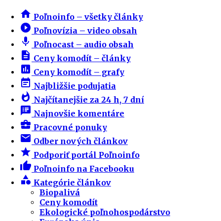
home
Poľnoinfo – všetky články
play_circle_filled
Poľnovízia – video obsah
mic
Poľnocast – audio obsah
description
Ceny komodít – články
insert_chart
Ceny komodít – grafy
event_note
Najbližšie podujatia
whatshot
Najčítanejšie za 24 h, 7 dní
speaker_notes
Najnovšie komentáre
business_center
Pracovné ponuky
email
Odber nových článkov
star
Podporiť portál Poľnoinfo
thumb_up
Poľnoinfo na Facebooku
category
Kategórie článkov
Biopalivá
Ceny komodít
Ekologické poľnohospodárstvo