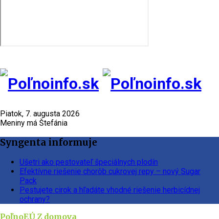
Piatok, 7. augusta 2026
Meniny má Štefánia
Syngenta informuje
Ušetri ako pestovateľ špeciálnych plodín
Efektívne riešenie chorôb cukrovej repy – nový Sugar
Pack
Pestujete cirok a hľadáte vhodné riešenie herbicídnej
ochrany?
PoľnoEÚ
Z domova