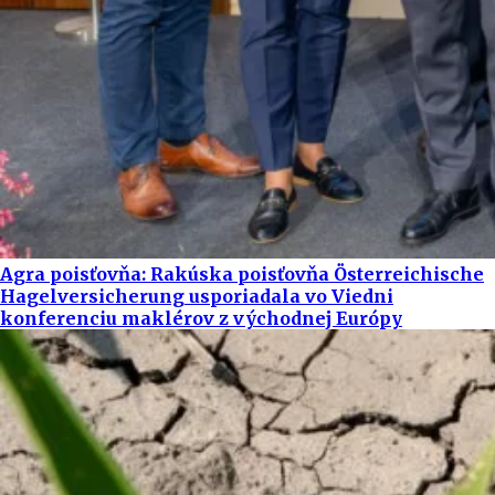
Agra poisťovňa: Rakúska poisťovňa Österreichische
Hagelversicherung usporiadala vo Viedni
konferenciu maklérov z východnej Európy