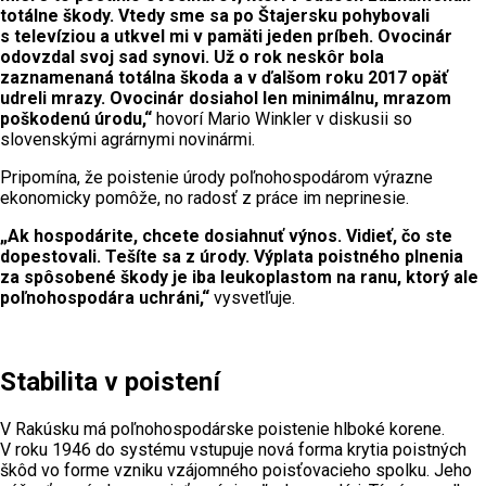
totálne škody. Vtedy sme sa po Štajersku pohybovali
s televíziou a utkvel mi v pamäti jeden príbeh. Ovocinár
odovzdal svoj sad synovi. Už o rok neskôr bola
zaznamenaná totálna škoda a v ďalšom roku 2017 opäť
udreli mrazy. Ovocinár dosiahol len minimálnu, mrazom
poškodenú úrodu,“
hovorí Mario Winkler v diskusii so
slovenskými agrárnymi novinármi.
Pripomína, že poistenie úrody poľnohospodárom výrazne
ekonomicky pomôže, no radosť z práce im neprinesie.
„Ak hospodárite, chcete dosiahnuť výnos. Vidieť, čo ste
dopestovali. Tešíte sa z úrody. Výplata poistného plnenia
za spôsobené škody je iba leukoplastom na ranu, ktorý ale
poľnohospodára uchráni,“
vysvetľuje.
Stabilita v poistení
V Rakúsku má poľnohospodárske poistenie hlboké korene.
V roku 1946 do systému vstupuje nová forma krytia poistných
škôd vo forme vzniku vzájomného poisťovacieho spolku. Jeho