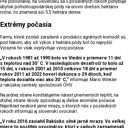
Pre porovnanie, na Slovensku sa v posledných rokoch pohybuje
úbytok poľnohospodárskej pôdy na úrovni dvetisíc hektárov
ročne, čo znamená asi 5,5 hektára denne.
Extrémy počasia
Farmy, ktoré zostali zaradené v produkcii agrárnych komodít sú
pod tlakom, aby ich výkon z hektára pôdy bol čo najvyšší.
Výrazne ho však ovplyvňuje vývoj počasia.
„V rokoch 1981 až 1990 bolo vo Viedni v priemere 11 dní
s teplotou nad 30
˚ C. V nasledujúcom desaťročí to bolo už
15 dní, v rokoch 2001 až 2010 celkovo 18 dní a priemer
rokov 2011 až 2022 hovorí dokonca o 29 dňoch, keď
teplota dosiahla viac ako 30
˚ C,“
informuje Mario Winkler
z rakúskej centrály spoločnosti ÖHV.
Na jednej strane konštatujeme nárast priemerných teplôt, na
druhej strane škody spôsobujú aj ďalšie anomálie počasia.
Napríklad neskoré jarné mrazy, o ktorých nás v posledných
rokoch informujú aj slovenskí ovocinári.
„V roku 2016 zasiahli Rakúsko silné jarné mrazy. Vo veľkej
miere to postihlo ovocinárov, ktorí v sadoch zaznamenali