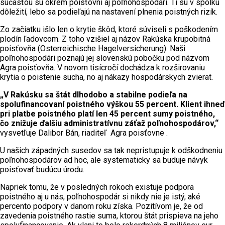
súčasťou sú okrem poisťovní aj poľnohospodári. Tí sú v spolku
dôležití, lebo sa podieľajú na nastavení plnenia poistných rizík.
Zo začiatku išlo len o krytie škôd, ktoré súviseli s poškodením
plodín ľadovcom. Z toho vzišiel aj názov Rakúska krupobitná
poisťovňa (Österreichische Hagelversicherung). Naši
poľnohospodári poznajú jej slovenskú pobočku pod názvom
Agra poisťovňa. V novom tisícročí dochádza k rozširovaniu
krytia o poistenie sucha, no aj nákazy hospodárskych zvierat.
„V Rakúsku sa štát dlhodobo a stabilne podieľa na
spolufinancovaní poistného výškou 55 percent. Klient ihneď
pri platbe poistného platí len 45 percent sumy poistného,
čo znižuje ďalšiu administratívnu záťaž poľnohospodárov,“
vysvetľuje Dalibor Bán, riaditeľ Agra poisťovne .
U našich západných susedov sa tak nepristupuje k odškodneniu
poľnohospodárov ad hoc, ale systematicky sa buduje návyk
poisťovať budúcu úrodu.
Napriek tomu, že v posledných rokoch existuje podpora
poistného aj u nás, poľnohospodár si nikdy nie je istý, aké
percento podpory v danom roku získa. Pozitívom je, že od
zavedenia poistného rastie suma, ktorou štát prispieva na jeho