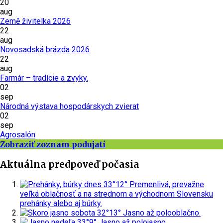
20
aug
Země živitelka 2026
22
aug
Novosadská brázda 2026
22
aug
Farmár – tradície a zvyky.
02
sep
Národná výstava hospodárskych zvierat
02
sep
Agrosalón
Zobraziť zoznam podujatí
Aktuálna predpoveď počasia
dnes
33°
12°
Premenlivá, prevažne
veľká oblačnosť a na strednom a východnom Slovensku
prehánky alebo aj búrky.
sobota
32°
13°
Jasno až polooblačno.
nedeľa
33°
9°
Jasno až polojasno.