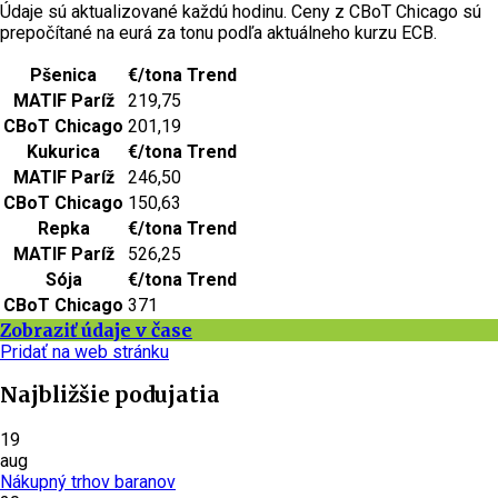
Údaje sú aktualizované každú hodinu. Ceny z CBoT Chicago sú
prepočítané na eurá za tonu podľa aktuálneho kurzu ECB.
Pšenica
€/tona
Trend
MATIF Paríž
219,75
CBoT Chicago
201,19
Kukurica
€/tona
Trend
MATIF Paríž
246,50
CBoT Chicago
150,63
Repka
€/tona
Trend
MATIF Paríž
526,25
Sója
€/tona
Trend
CBoT Chicago
371
Zobraziť údaje v čase
Pridať na web stránku
Najbližšie podujatia
19
aug
Nákupný trhov baranov