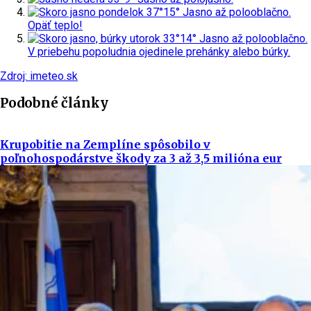
pondelok
37°
15°
Jasno až polooblačno.
Opäť teplo!
utorok
33°
14°
Jasno až polooblačno.
V priebehu popoludnia ojedinele prehánky alebo búrky.
Zdroj: imeteo.sk
Podobné články
Krupobitie na Zemplíne spôsobilo v
poľnohospodárstve škody za 3 až 3,5 milióna eur