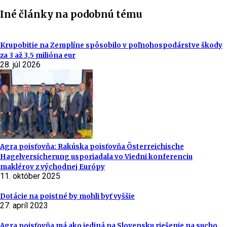
Iné články na podobnú tému
Krupobitie na Zemplíne spôsobilo v poľnohospodárstve škody
za 3 až 3,5 milióna eur
28. júl 2026
Agra poisťovňa: Rakúska poisťovňa Österreichische
Hagelversicherung usporiadala vo Viedni konferenciu
maklérov z východnej Európy
11. október 2025
Dotácie na poistné by mohli byť vyššie
27. apríl 2023
Agra poisťovňa má ako jediná na Slovensku riešenie na sucho