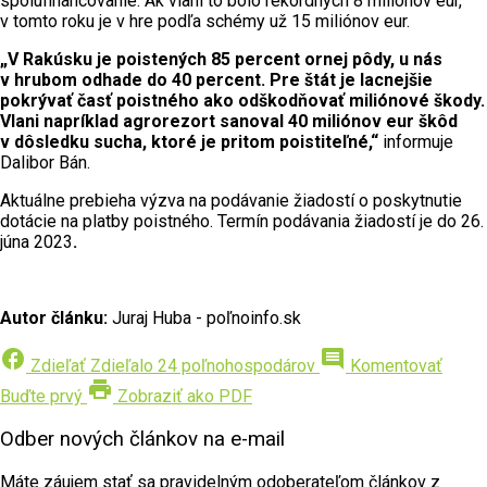
spolufinancovanie. Ak vlani to bolo rekordných 8 miliónov eur,
v tomto roku je v hre podľa schémy už 15 miliónov eur.
„V Rakúsku je poistených 85 percent ornej pôdy, u nás
v hrubom odhade do 40 percent. Pre štát je lacnejšie
pokrývať časť poistného ako odškodňovať miliónové škody.
Vlani napríklad agrorezort sanoval 40 miliónov eur škôd
v dôsledku sucha, ktoré je pritom poistiteľné,“
informuje
Dalibor Bán.
Aktuálne prebieha výzva na podávanie žiadostí o poskytnutie
dotácie na platby poistného. Termín podávania žiadostí je do 26.
júna 2023
.
Autor článku:
Juraj Huba - poľnoinfo.sk
facebook
comment
Zdieľať
Zdieľalo 24 poľnohospodárov
Komentovať
print
Buďte prvý
Zobraziť ako PDF
Odber nových článkov na e-mail
Máte záujem stať sa pravidelným odoberateľom článkov z