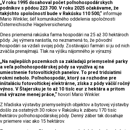
„V roku 1995 dosahoval počet poľnohospodárskych
podnikov s pôdou 223 700. V roku 2025 očakávame, že
takýchto spoločností bude v Rakúsku 110 500,“
informuje
Mario Winkler, šéf komunikačného oddelenia spoločnosti
Österreichische Hagelversicherung.
Dnes priemerná rakúska farma hospodári na 25 až 30 hektároch
pôdy. Jej výmera narástla, no neznamená to, že pôvodní
hospodári sa vzdali svojej pôdy. Zostávajúci farmári si ju od nich
zväčša prenajímajú. Tlak na výšku nájomného je výrazný.
„Na najlepších pozemkoch sa zakladajú priemyselné parky
a veľa poľnohospodárskej pôdy sa využíva aj na
umiestnenie fotovoltických panelov. To pred tridsiatimi
rokmi nebolo. Poľnohospodár, ktorý sa rozhodne pre
inštaláciu fotovoltickej elektrárne, získa z pôdy väčší ročný
výnos. V Štajersku je to až 10 tisíc eur z hektára a pritom
má výrazne menej práce,“
hovorí Mario Winkler.
Z hľadiska výstavby priemyselných objektov a bytovej výstavby
došlo za ostatných 30 rokov v Rakúsku k záberu 170 tisíc
hektárov poľnohospodárskej pôdy. Denný záber tak dosahuje
v priemere viac ako 15 hektárov.