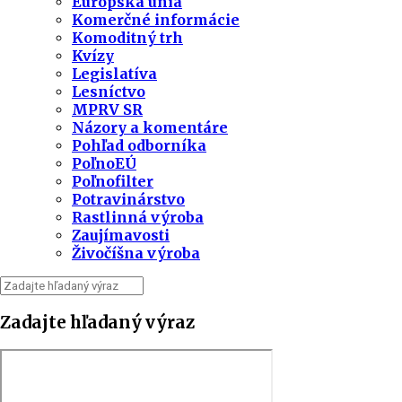
Európska únia
Komerčné informácie
Komoditný trh
Kvízy
Legislatíva
Lesníctvo
MPRV SR
Názory a komentáre
Pohľad odborníka
PoľnoEÚ
Poľnofilter
Potravinárstvo
Rastlinná výroba
Zaujímavosti
Živočíšna výroba
Zadajte hľadaný výraz