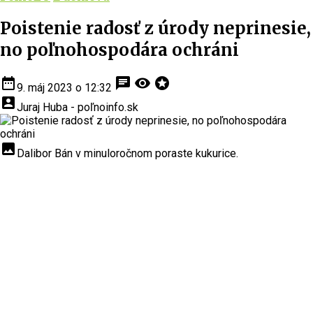
Poistenie radosť z úrody neprinesie,
no poľnohospodára ochráni
date_range
chat
visibility
stars
9. máj 2023 o 12:32
account_box
Juraj Huba - poľnoinfo.sk
insert_photo
Dalibor Bán v minuloročnom poraste kukurice.