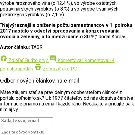
výrobe hroznového vína (o 12,4 %), vo výrobe ostatných
potravinárskych výrobkov (o 8 %) a vo výrobe trvanlivých
pekárskych výrobkov (o 7,1 %).
“Najvýraznejšie zníženie počtu zamestnancov v 1. polroku
2017 nastalo v odvetví spracovania a konzervovania
ovocia a zeleniny, a to medziročne o 30 %,”
dodal Korpáš.
Autor článku:
TASR
facebook
comment
Zdieľať
Buďte prvý
Komentovať
Komentovali 4
print
poľnohospodári
Zobraziť ako PDF
Odber nových článkov na e-mail
Máte záujem stať sa pravidelným odoberateľom článkov z
portálu poľnoinfo.sk? Už 1977 čitateľov od nás dostáva čerstvé
informácie priamo na email každé ráno. Nečakajte a pridajte sa k
nim aj vy.