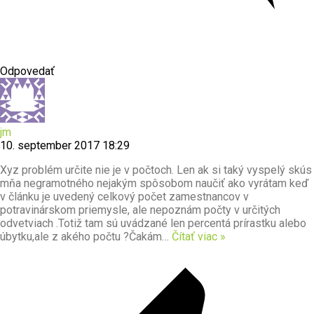
Odpovedať
jm
10. september 2017 18:29
Xyz problém určite nie je v počtoch. Len ak si taký vyspelý skús
mňa negramotného nejakým spôsobom naučiť ako vyrátam keď
v článku je uvedený celkový počet zamestnancov v
potravinárskom priemysle, ale nepoznám počty v určitých
odvetviach .Totiž tam sú uvádzané len percentá prírastku alebo
úbytku,ale z akého počtu ?Čakám
…
Čítať viac »