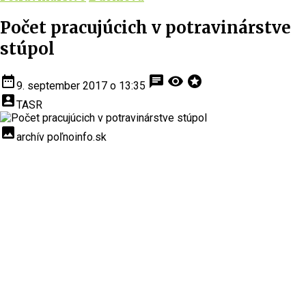
Počet pracujúcich v potravinárstve
stúpol
date_range
chat
visibility
stars
9. september 2017 o 13:35
account_box
TASR
insert_photo
archív poľnoinfo.sk