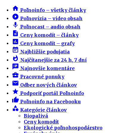
home
Poľnoinfo – všetky články
play_circle_filled
Poľnovízia – video obsah
mic
Poľnocast – audio obsah
description
Ceny komodít – články
insert_chart
Ceny komodít – grafy
event_note
Najbližšie podujatia
whatshot
Najčítanejšie za 24 h, 7 dní
speaker_notes
Najnovšie komentáre
business_center
Pracovné ponuky
email
Odber nových článkov
star
Podporiť portál Poľnoinfo
thumb_up
Poľnoinfo na Facebooku
category
Kategórie článkov
Biopalivá
Ceny komodít
Ekologické poľnohospodárstvo