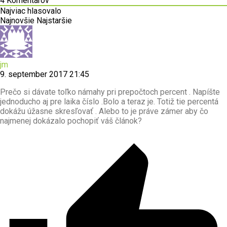
4
Komentárov
Najviac hlasovalo
Najnovšie
Najstaršie
jm
9. september 2017 21:45
Prečo si dávate toľko námahy pri prepočtoch percent . Napíšte
jednoducho aj pre laika číslo .Bolo a teraz je. Totiž tie percentá
dokážu úžasne skresľovať . Alebo to je práve zámer aby čo
najmenej dokázalo pochopiť váš článok?