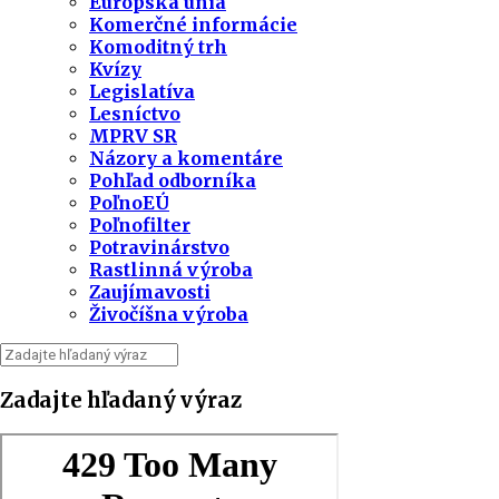
Európska únia
Komerčné informácie
Komoditný trh
Kvízy
Legislatíva
Lesníctvo
MPRV SR
Názory a komentáre
Pohľad odborníka
PoľnoEÚ
Poľnofilter
Potravinárstvo
Rastlinná výroba
Zaujímavosti
Živočíšna výroba
Zadajte hľadaný výraz