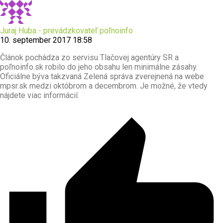
Juraj Huba - prevádzkovateľ poľnoinfo
10. september 2017 18:58
Článok pochádza zo servisu Tlačovej agentúry SR a
poľnoinfo.sk robilo do jeho obsahu len minimálne zásahy.
Oficiálne býva takzvaná Zelená správa zverejnená na webe
mpsr.sk medzi októbrom a decembrom. Je možné, že vtedy
nájdete viac informácií.