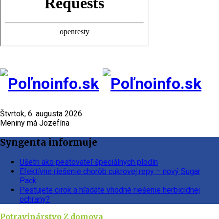
Štvrtok, 6. augusta 2026
Meniny má Jozefína
Syngenta informuje
Ušetri ako pestovateľ špeciálnych plodín
Efektívne riešenie chorôb cukrovej repy – nový Sugar
Pack
Pestujete cirok a hľadáte vhodné riešenie herbicídnej
ochrany?
Potravinárstvo
Z domova