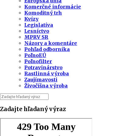
Európska únia
Komerčné informácie
Komoditný trh
Kvízy
Legislatíva
Lesníctvo
MPRV SR
Názory a komentáre
Pohľad odborníka
PoľnoEÚ
Poľnofilter
Potravinárstvo
Rastlinná výroba
Zaujímavosti
Živočíšna výroba
Zadajte hľadaný výraz