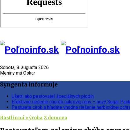
Sobota, 8. augusta 2026
Meniny má Oskar
Syngenta informuje
Ušetri ako pestovateľ špeciálnych plodín
Efektívne riešenie chorôb cukrovej repy – nový Sugar Pac
Pestujete cirok a hľadáte vhodné riešenie herbicídnej ochr
Rastlinná výroba
Z domova