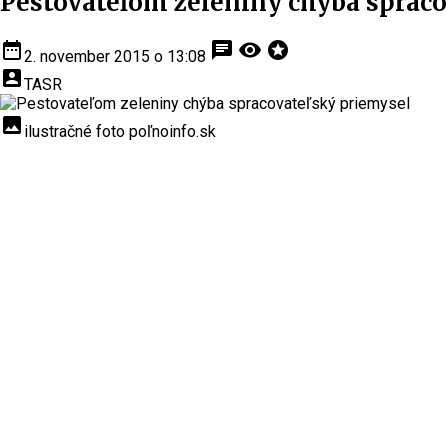
Pestovateľom zeleniny chýba spraco
date_range
chat
visibility
stars
2. november 2015 o 13:08
account_box
TASR
insert_photo
ilustračné foto poľnoinfo.sk