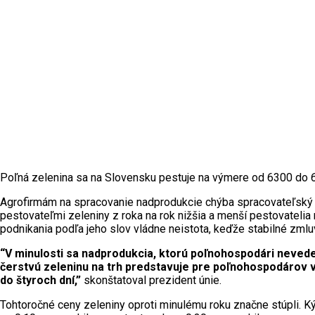
Poľná zelenina sa na Slovensku pestuje na výmere od 6300 do 6
Agrofirmám na spracovanie nadprodukcie chýba spracovateľský pr
pestovateľmi zeleniny z roka na rok nižšia a menší pestovateli
podnikania podľa jeho slov vládne neistota, keďže stabilné zmlu
“V minulosti sa nadprodukcia, ktorú poľnohospodári neved
čerstvú zeleninu na trh predstavuje pre poľnohospodárov veľ
do štyroch dní,”
skonštatoval prezident únie.
Tohtoročné ceny zeleniny oproti minulému roku značne stúpli. Kým