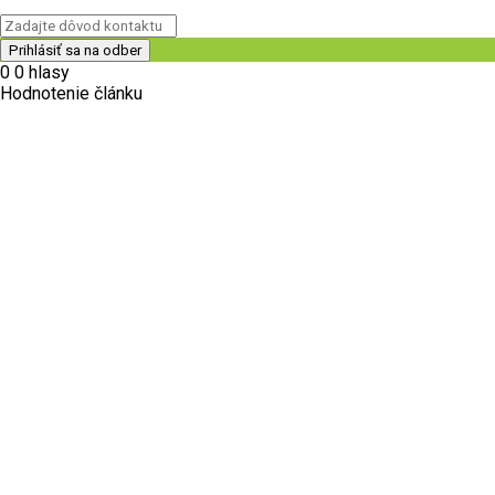
0
0
hlasy
Hodnotenie článku