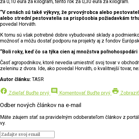
za 0,10 eura za kilogram, tento rok za 0,30 eura za kilogram.
“V cenách sú také výkyvy, že prvovýrobca alebo pestovateľ 
alebo strední pestovatelia sa prispôsobia požiadavkám trhu
povedal Horváth.
K tomu sú však potrebné dobre vybudované sklady a podmienkou je
možnosť a môžu dostať podporu na projekty aj z fondov Európske
“Boli roky, keď čo sa týka cien aj množstva poľnohospodári d
Časť agropodnikov, ktoré nevedia umiestniť svoj tovar v obchodn
zeleninu z dvora. Ide, ako povedal Horváth, o kvalitnejší tovar, 
Autor článku:
TASR
facebook
comment
print
Zdieľať
Buďte prvý
Komentovať
Buďte prvý
Zobraziť
Odber nových článkov na e-mail
Máte záujem stať sa pravidelným odoberateľom článkov z portálu 
vy.