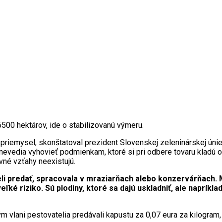
500 hektárov, ide o stabilizovanú výmeru.
iemysel, skonštatoval prezident Slovenskej zeleninárskej únie 
a nevedia vyhovieť podmienkam, ktoré si pri odbere tovaru kladú
vné vzťahy neexistujú.
eli predať, spracovala v mraziarňach alebo konzervárňach.
ké riziko. Sú plodiny, ktoré sa dajú uskladniť, ale napríkla
 vlani pestovatelia predávali kapustu za 0,07 eura za kilogram, 