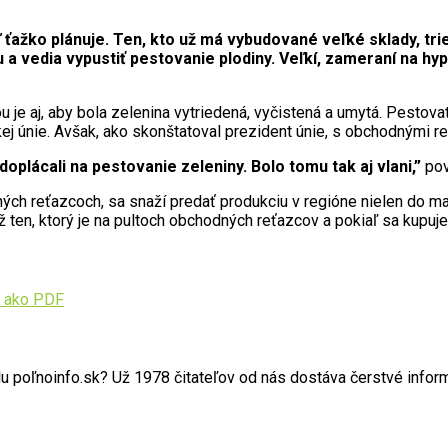
ťažko plánuje. Ten, kto už má vybudované veľké sklady, trie
 a vedia vypustiť pestovanie plodiny. Veľkí, zameraní na h
 aj, aby bola zelenina vytriedená, vyčistená a umytá. Pestovate
j únie. Avšak, ako skonštatoval prezident únie, s obchodnými r
oplácali na pestovanie zeleniny. Bolo tomu tak aj vlani,”
pov
ých reťazcoch, sa snaží predať produkciu v regióne nielen do ma
než ten, ktorý je na pultoch obchodných reťazcov a pokiaľ sa kupuj
 ako PDF
poľnoinfo.sk? Už 1978 čitateľov od nás dostáva čerstvé informác