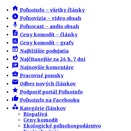
home
Poľnoinfo – všetky články
play_circle_filled
Poľnovízia – video obsah
mic
Poľnocast – audio obsah
description
Ceny komodít – články
insert_chart
Ceny komodít – grafy
event_note
Najbližšie podujatia
whatshot
Najčítanejšie za 24 h, 7 dní
speaker_notes
Najnovšie komentáre
business_center
Pracovné ponuky
email
Odber nových článkov
star
Podporiť portál Poľnoinfo
thumb_up
Poľnoinfo na Facebooku
category
Kategórie článkov
Biopalivá
Ceny komodít
Ekologické poľnohospodárstvo