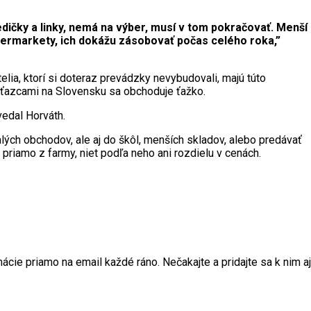
dičky a linky, nemá na výber, musí v tom pokračovať. Menší
ypermarkety, ich dokážu zásobovať počas celého roka,”
lia, ktorí si doteraz prevádzky nevybudovali, majú túto
eťazcami na Slovensku sa obchoduje ťažko.
edal Horváth.
lých obchodov, ale aj do škôl, menších skladov, alebo predávať
e priamo z farmy, niet podľa neho ani rozdielu v cenách.
ie priamo na email každé ráno. Nečakajte a pridajte sa k nim aj