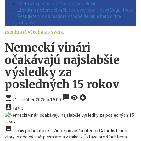
Ušetri ako pestovateľ špeciálnych plodín
Efektívne riešenie chorôb cukrovej repy – nový Sugar Pack
Pestujete cirok a hľadáte vhodné riešenie herbicídnej
ochrany?
Rastlinná výroba
Zo sveta
Nemeckí vinári
očakávajú najslabšie
výsledky za
posledných 15 rokov
date_range
chat
visibility
stars
21. október 2025 o 19:00
account_box
TASR
insert_photo
archív poľnoinfo.sk - Víno z novošľachtenca Calardis blanc,
ktorý je odolný voči plesniam a vznikol v Ústave pre šľachtenia