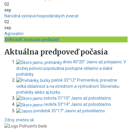
02
sep
Národná výstava hospodárskych zvierat
02
sep
Agrosalón
Zobraziť zoznam podujatí
Aktuálna predpoveď počasia
dnes
40°
20°
Jasno až polojasno. V
druhej polovici popoludnia postupne oblačno a slabé
prehánky.
piatok
33°
12°
Premenlivá, prevažne
veľká oblačnosť a na strednom a východnom Slovensku
prehánky alebo aj búrky.
sobota
31°
10°
Jasno až polooblačno.
nedeľa
33°
14°
Jasno až polooblačno.
pondelok
35°
17°
Jasno až polooblačno.
Zdroj: imeteo.sk