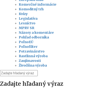
Komerčné informácie
Komoditný trh
Kvízy
Legislatíva
Lesníctvo
MPRV SR
Názory a komentáre
Pohľad odborníka
PoľnoEÚ
Poľnofilter
Potravinárstvo
Rastlinná výroba
Zaujímavosti
Živočíšna výroba
Zadajte hľadaný výraz