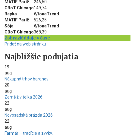
MATIF Paríž
246,50
CBoT Chicago
149,74
Repka
€/tona
Trend
MATIF Paríž
526,25
Sója
€/tona
Trend
CBoT Chicago
368,39
Zobraziť údaje v čase
Pridať na web stránku
Najbližšie podujatia
19
aug
Nákupný trhov baranov
20
aug
Země živitelka 2026
22
aug
Novosadská brázda 2026
22
aug
Farmár – tradície a zvyky.