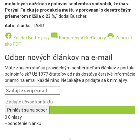
mohutných dažďoch v polovici septembra spôsobili, že iba v
Porýní-Falcku je produkcia muštu v porovnaní s desaťročným
priemerom nižšia o 23 %,“
dodal Büscher.
Autor článku:
TASR
facebook
comment
print
Zdieľať
Buďte prvý
Komentovať
Buďte prvý
Zobraziť
ako PDF
Odber nových článkov na e-mail
Máte záujem stať sa pravidelným odoberateľom článkov z portálu
poľnoinfo.sk? Už 1977 čitateľov od nás dostáva čerstvé informácie
priamo na email každé ráno. Nečakajte a pridajte sa k nim aj vy.
0
0
hlasy
Hodnotenie článku