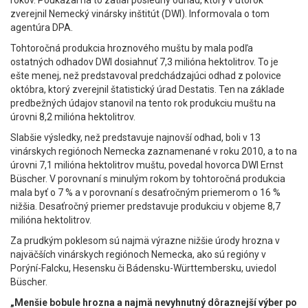
rokov. Poukázal na to zatiaľ posledný odhad, ktorý v utorok
zverejnil Nemecký vinársky inštitút (DWI). Informovala o tom
agentúra DPA.
Tohtoročná produkcia hroznového muštu by mala podľa
ostatných odhadov DWI dosiahnuť 7,3 milióna hektolitrov. To je
ešte menej, než predstavoval predchádzajúci odhad z polovice
októbra, ktorý zverejnil štatistický úrad Destatis. Ten na základe
predbežných údajov stanovil na tento rok produkciu muštu na
úrovni 8,2 milióna hektolitrov.
Slabšie výsledky, než predstavuje najnovší odhad, boli v 13
vinárskych regiónoch Nemecka zaznamenané v roku 2010, a to na
úrovni 7,1 milióna hektolitrov muštu, povedal hovorca DWI Ernst
Büscher. V porovnaní s minulým rokom by tohtoročná produkcia
mala byť o 7 % a v porovnaní s desaťročným priemerom o 16 %
nižšia. Desaťročný priemer predstavuje produkciu v objeme 8,7
milióna hektolitrov.
Za prudkým poklesom sú najmä výrazne nižšie úrody hrozna v
najväčších vinárskych regiónoch Nemecka, ako sú regióny v
Porýní-Falcku, Hesensku či Bádensku-Württembersku, uviedol
Büscher.
„Menšie bobule hrozna a najmä nevyhnutný dôraznejší výber po