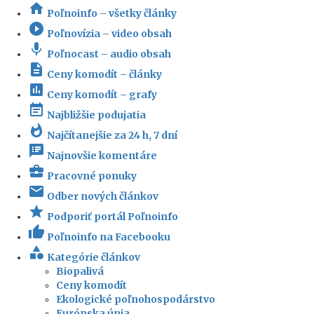
home
Poľnoinfo – všetky články
play_circle_filled
Poľnovízia – video obsah
mic
Poľnocast – audio obsah
description
Ceny komodít – články
insert_chart
Ceny komodít – grafy
event_note
Najbližšie podujatia
whatshot
Najčítanejšie za 24 h, 7 dní
speaker_notes
Najnovšie komentáre
business_center
Pracovné ponuky
email
Odber nových článkov
star
Podporiť portál Poľnoinfo
thumb_up
Poľnoinfo na Facebooku
category
Kategórie článkov
Biopalivá
Ceny komodít
Ekologické poľnohospodárstvo
Európska únia