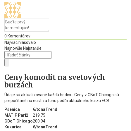
0
Komentárov
Najviac hlasovalo
Najnovšie
Najstaršie
Ceny komodít na svetových
burzách
Údaje sú aktualizované každú hodinu. Ceny z CBoT Chicago sú
prepočítané na eurá za tonu podľa aktuálneho kurzu ECB.
Pšenica
€/tona
Trend
MATIF Paríž
219,75
CBoT Chicago
200,94
Kukurica
€/tona
Trend