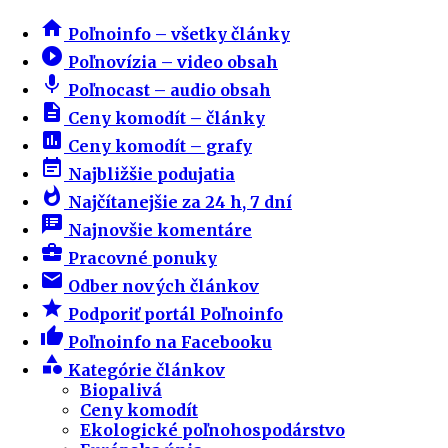
home
Poľnoinfo – všetky články
play_circle_filled
Poľnovízia – video obsah
mic
Poľnocast – audio obsah
description
Ceny komodít – články
insert_chart
Ceny komodít – grafy
event_note
Najbližšie podujatia
whatshot
Najčítanejšie za 24 h, 7 dní
speaker_notes
Najnovšie komentáre
business_center
Pracovné ponuky
email
Odber nových článkov
star
Podporiť portál Poľnoinfo
thumb_up
Poľnoinfo na Facebooku
category
Kategórie článkov
Biopalivá
Ceny komodít
Ekologické poľnohospodárstvo