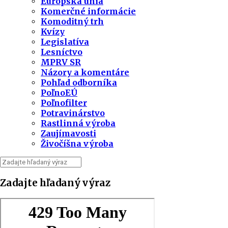
Európska únia
Komerčné informácie
Komoditný trh
Kvízy
Legislatíva
Lesníctvo
MPRV SR
Názory a komentáre
Pohľad odborníka
PoľnoEÚ
Poľnofilter
Potravinárstvo
Rastlinná výroba
Zaujímavosti
Živočíšna výroba
Zadajte hľadaný výraz